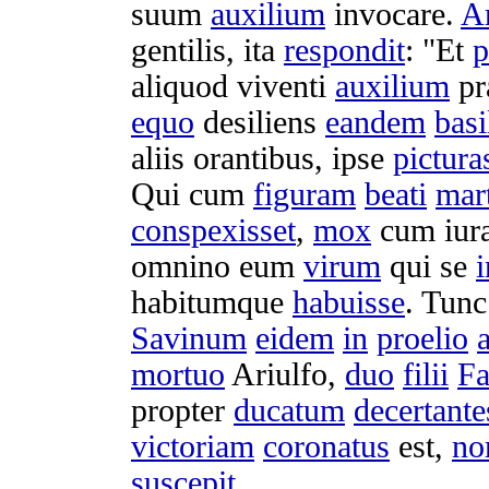
suum
auxilium
invocare
.
Ar
gentilis
, ita
respondit
: "Et
p
aliquod
viventi
auxilium
pr
equo
desiliens
eandem
bas
aliis
orantibus
, ipse
pictura
Qui cum
figuram
beati
mar
conspexisset
,
mox
cum
iur
omnino eum
virum
qui se
i
habitumque
habuisse
. Tun
Savinum
eidem
in
proelio
mortuo
Ariulfo
,
duo
filii
Fa
propter
ducatum
decertante
victoriam
coronatus
est,
no
suscepit
.