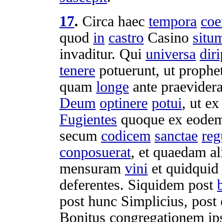
17
.
Circa haec
tempora
co
quod
in
castro
Casino
situ
invaditur
. Qui
universa
dir
tenere
potuerunt
, ut
prophe
quam
longe
ante
praevidera
Deum
optinere
potui
, ut e
Fugientes
quoque ex eode
secum
codicem
sanctae
reg
conposuerat
, et quaedam a
mensuram
vini
et quidquid
deferentes
. Siquidem post
post hunc
Simplicius
, pos
Bonitus
congregationem
ip