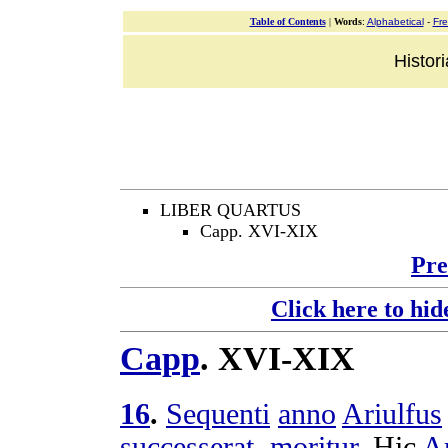
Table of Contents
|
Words
:
Alphabetical
-
Fr
Histor
LIBER QUARTUS
Capp. XVI-XIX
Pre
Click here to hid
Capp
.
XVI-XIX
16
.
Sequenti
anno
Ariulfus
successerat
,
moritur
. Hic
Ar