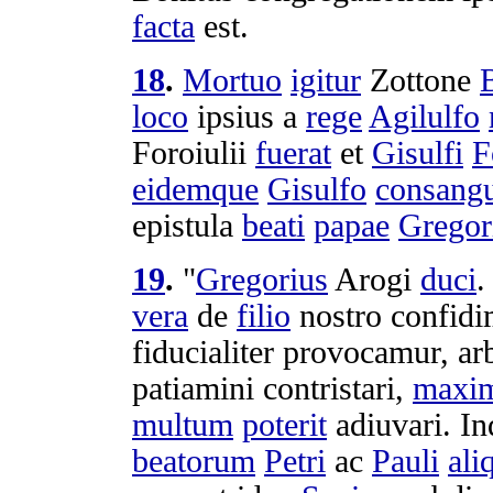
facta
est.
18
.
Mortuo
igitur
Zottone
loco
ipsius a
rege
Agilulfo
Foroiulii
fuerat
et
Gisulfi
F
eidemque
Gisulfo
consang
epistula
beati
papae
Gregor
19
.
"
Gregorius
Arogi
duci
.
vera
de
filio
nostro
confid
fiducialiter
provocamur
,
ar
patiamini
contristari
,
maxi
multum
poterit
adiuvari
.
In
beatorum
Petri
ac
Pauli
ali