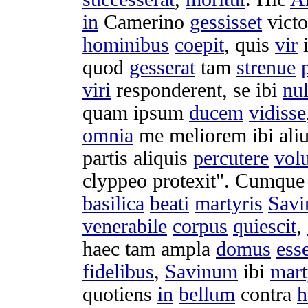
in
Camerino
gessisset
vict
hominibus
coepit
, quis
vir
i
quod
gesserat
tam
strenue
viri
responderent
, se ibi
nu
quam ipsum
ducem
vidisse
omnia
me
meliorem
ibi al
partis
aliquis
percutere
volu
clyppeo
protexit
". Cumqu
basilica
beati
martyris
Savi
venerabile
corpus
quiescit
,
haec tam
ampla
domus
ess
fidelibus
,
Savinum
ibi
mar
quotiens
in
bellum
contra
h