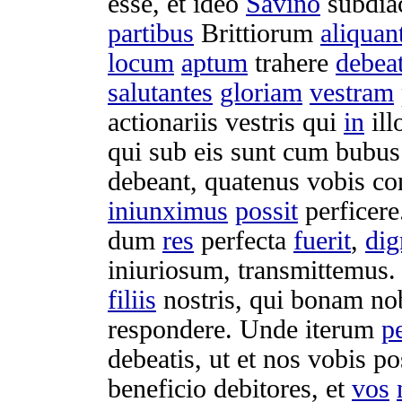
esse, et ideo
Savino
subdia
partibus
Brittiorum
aliquan
locum
aptum
trahere
debea
salutantes
gloriam
vestram
actionariis
vestris qui
in
ill
qui sub eis sunt cum
bubus
debeant
, quatenus vobis
co
iniunximus
possit
perficere
dum
res
perfecta
fuerit
,
di
iniuriosum
,
transmittemus
filiis
nostris, qui
bonam
no
respondere
. Unde iterum
p
debeatis
, ut et nos vobis
po
beneficio
debitores
, et
vos