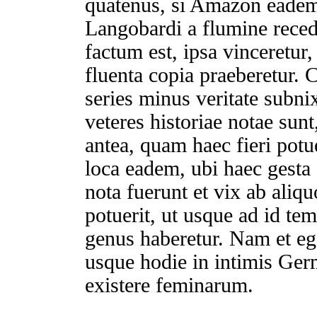
quatenus, si Amazon eadem
Langobardi a flumine recede
factum est, ipsa vinceretu
fluenta copia praeberetur. C
series minus veritate subn
veteres historiae notae su
antea, quam haec fieri potue
loca eadem, ubi haec gesta 
nota fuerunt et vix ab aliqu
potuerit, ut usque ad id t
genus haberetur. Nam et eg
usque hodie in intimis Ge
existere feminarum.