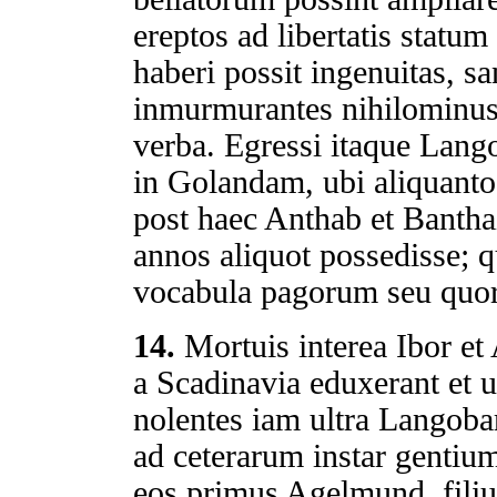
ereptos ad libertatis statu
haberi possit ingenuitas, sa
inmurmurantes nihilominus 
verba. Egressi itaque Lang
in Golandam, ubi aliquant
post haec Anthab et Bantha
annos aliquot possedisse; 
vocabula pagorum seu qu
14.
Mortuis interea Ibor e
a Scadinavia eduxerant et 
nolentes iam ultra Langoba
ad ceterarum instar gentium
eos primus Agelmund, filiu