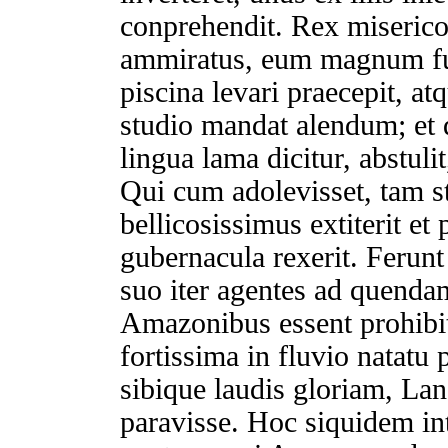
conprehendit. Rex miserico
ammiratus, eum magnum fu
piscina levari praecepit, a
studio mandat alendum; et 
lingua lama dicitur, abstul
Qui cum adolevisset, tam st
bellicosissimus extiterit e
gubernacula rexerit. Feru
suo iter agentes ad quenda
Amazonibus essent prohibi
fortissima in fluvio natat
sibique laudis gloriam, La
paravisse. Hoc siquidem int