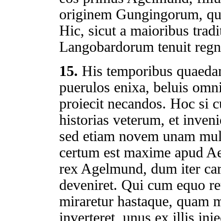
originem Gungingorum, qua
Hic, sicut a maioribus tradit
Langobardorum tenuit reg
15.
His temporibus quaeda
puerulos enixa, beluis omn
proiecit necandos. Hoc si cu
historias veterum, et inven
sed etiam novem unam muli
certum est maxime apud Aegy
rex Agelmund, dum iter ca
deveniret. Qui cum equo re
miraretur hastaque, quam m
inverteret, unus ex illis i