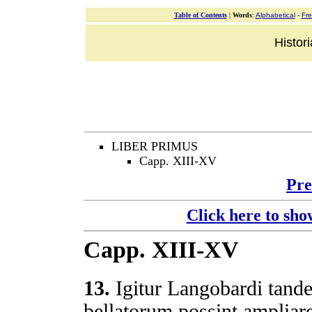
Table of Contents
|
Words
:
Alphabetical
-
Fr
Histor
LIBER PRIMUS
Capp. XIII-XV
Pre
Click here to sho
Capp. XIII-XV
13.
Igitur Langobardi tand
bellatorum possint ampliar