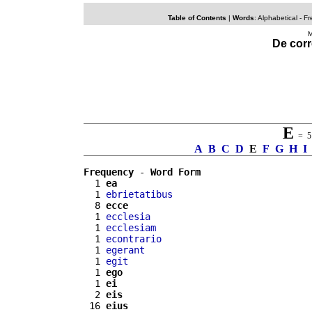
Table of Contents
|
Words
: Alphabetical -
Fr
M
De corr
E
= 51
A
B
C
D
E
F
G
H
I
Frequency
 - 
Word Form
  1 
ea
  1 
ebrietatibus
  8 
ecce
  1 
ecclesia
  1 
ecclesiam
  1 
econtrario
  1 
egerant
  1 
egit
  1 
ego
  1 
ei
  2 
eis
 16 
eius