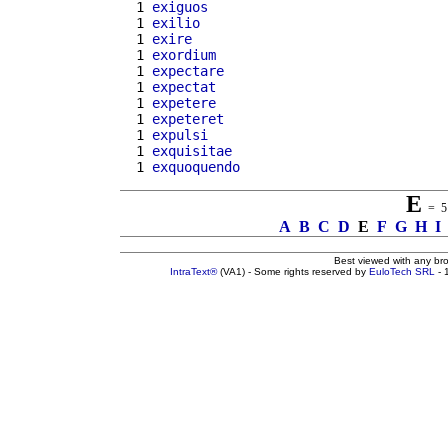
  1 
exiguos
  1 
exilio
  1 
exire
  1 
exordium
  1 
expectare
  1 
expectat
  1 
expetere
  1 
expeteret
  1 
expulsi
  1 
exquisitae
  1 
exquoquendo
E
= 51
A
B
C
D
E
F
G
H
I
Best viewed with any br
IntraText®
(VA1) - Some rights reserved by
EuloTech SRL
- 