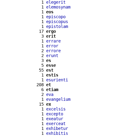
  1 
elegerit
  1 
elemosynam
  1 
eos
  1 
episcopo
  1 
episcopus
  1 
epistolam
 17 
ergo
  3 
erit
  1 
errare
  1 
error
  2 
errore
  2 
erunt
  3 
es
  5 
esse
 55 
est
  1 
estis
  1 
esurienti
208 
et
  6 
etiam
  2 
eva
  1 
evangelium
 15 
ex
  1 
excelsis
  1 
excepto
  1 
exeatur
  1 
exerceat
  1 
exhibetur
  1 
exhibitis