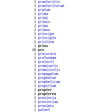
  1 
praeteritis
  1 
praeteritorum
  1 
pratum
  1 
prima
  1 
primi
  1 
primis
  2 
primo
  2 
primus
  1 
principe
  1 
principio
  1 
pristina
  1 
prius
 20 
pro
  1 
procurare
  1 
profundam
  1 
proiecti
  1 
promiseris
  2 
promisistis
  1 
propagatum
  1 
prophetae
  1 
propheticam
  1 
propitium
  1 
propter
  2 
propterea
  2 
provincia
  1 
provinciae
  1 
proximis
  1 
putent