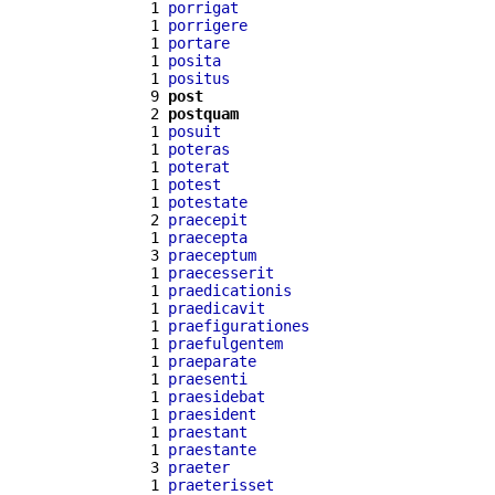
  1 
porrigat
  1 
porrigere
  1 
portare
  1 
posita
  1 
positus
  9 
post
  2 
postquam
  1 
posuit
  1 
poteras
  1 
poterat
  1 
potest
  1 
potestate
  2 
praecepit
  1 
praecepta
  3 
praeceptum
  1 
praecesserit
  1 
praedicationis
  1 
praedicavit
  1 
praefigurationes
  1 
praefulgentem
  1 
praeparate
  1 
praesenti
  1 
praesidebat
  1 
praesident
  1 
praestant
  1 
praestante
  3 
praeter
  1 
praeterisset