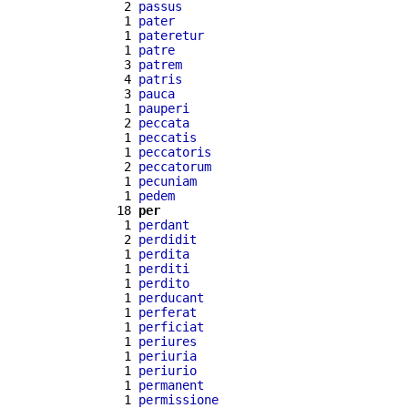
  2 
passus
  1 
pater
  1 
pateretur
  1 
patre
  3 
patrem
  4 
patris
  3 
pauca
  1 
pauperi
  2 
peccata
  1 
peccatis
  1 
peccatoris
  2 
peccatorum
  1 
pecuniam
  1 
pedem
 18 
per
  1 
perdant
  2 
perdidit
  1 
perdita
  1 
perditi
  1 
perdito
  1 
perducant
  1 
perferat
  1 
perficiat
  1 
periures
  1 
periuria
  1 
periurio
  1 
permanent
  1 
permissione