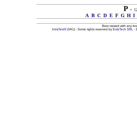
P
= 124
A
B
C
D
E
F
G
H
I
Best viewed with any br
IntraText®
(VA1) - Some rights reserved by
EuloTech SRL
- 