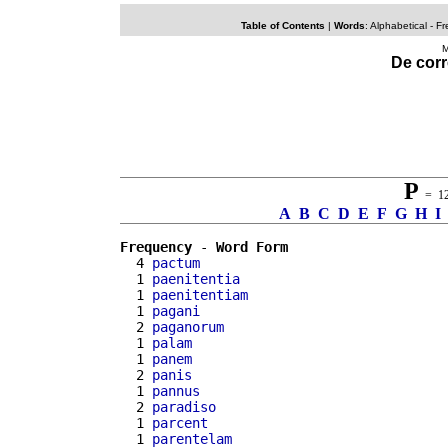
Table of Contents
|
Words
: Alphabetical -
Fr
M
De corr
P
= 124
A
B
C
D
E
F
G
H
I
Frequency
 - 
Word Form
  4 
pactum
  1 
paenitentia
  1 
paenitentiam
  1 
pagani
  2 
paganorum
  1 
palam
  1 
panem
  2 
panis
  1 
pannus
  2 
paradiso
  1 
parcent
  1 
parentelam