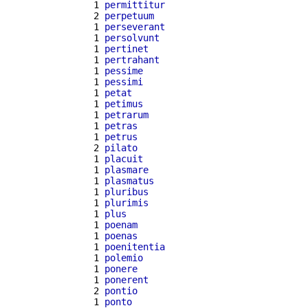
  1 
permittitur
  2 
perpetuum
  1 
perseverant
  1 
persolvunt
  1 
pertinet
  1 
pertrahant
  1 
pessime
  1 
pessimi
  1 
petat
  1 
petimus
  1 
petrarum
  1 
petras
  1 
petrus
  2 
pilato
  1 
placuit
  1 
plasmare
  1 
plasmatus
  1 
pluribus
  1 
plurimis
  1 
plus
  1 
poenam
  1 
poenas
  1 
poenitentia
  1 
polemio
  1 
ponere
  1 
ponerent
  2 
pontio
  1 
ponto