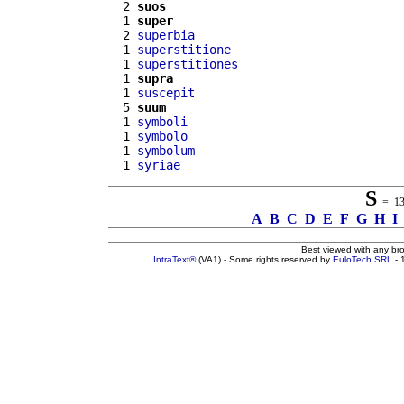
  2 
suos
  1 
super
  2 
superbia
  1 
superstitione
  1 
superstitiones
  1 
supra
  1 
suscepit
  5 
suum
  1 
symboli
  1 
symbolo
  1 
symbolum
  1 
syriae
S
= 136
A
B
C
D
E
F
G
H
I
Best viewed with any br
IntraText®
(VA1) - Some rights reserved by
EuloTech SRL
- 