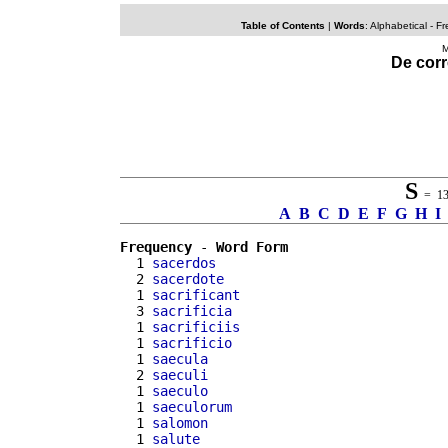
Table of Contents
|
Words
: Alphabetical -
Fr
M
De corr
S
= 136
A
B
C
D
E
F
G
H
I
Frequency
 - 
Word Form
  1 
sacerdos
  2 
sacerdote
  1 
sacrificant
  3 
sacrificia
  1 
sacrificiis
  1 
sacrificio
  1 
saecula
  2 
saeculi
  1 
saeculo
  1 
saeculorum
  1 
salomon
  1 
salute