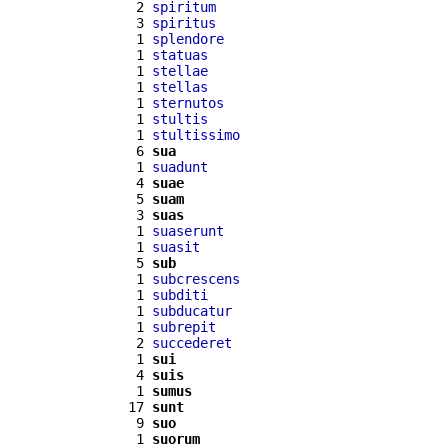
  2 
spiritum
  3 
spiritus
  1 
splendore
  1 
statuas
  1 
stellae
  1 
stellas
  1 
sternutos
  1 
stultis
  1 
stultissimo
  6 
sua
  1 
suadunt
  4 
suae
  5 
suam
  3 
suas
  1 
suaserunt
  1 
suasit
  5 
sub
  1 
subcrescens
  1 
subditi
  1 
subducatur
  1 
subrepit
  2 
succederet
  1 
sui
  4 
suis
  1 
sumus
 17 
sunt
  9 
suo
  1 
suorum