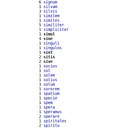
  6 
signum
  1 
silvam
  3 
silvis
  1 
similem
  1 
similes
  5 
similiter
  1 
simpliciter
  1 
simul
  4 
sine
  1 
singuli
  1 
singulos
  1 
sint
  2 
sitis
  2 
sive
  1 
socios
  1 
sol
  1 
solem
  1 
solius
  3 
solum
  1 
sororem
  1 
spatium
  1 
specie
  1 
spem
  1 
spera
  1 
speramus
  2 
sperare
  1 
spiritales
  2 
spiritu