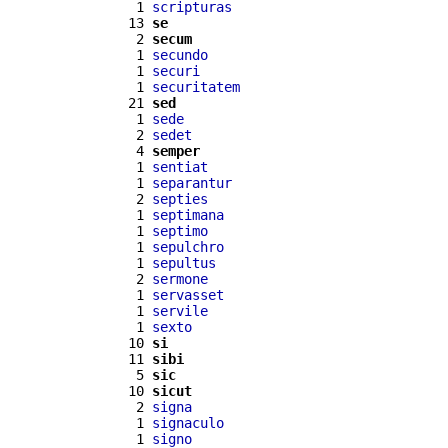
  1 
scripturas
 13 
se
  2 
secum
  1 
secundo
  1 
securi
  1 
securitatem
 21 
sed
  1 
sede
  2 
sedet
  4 
semper
  1 
sentiat
  1 
separantur
  2 
septies
  1 
septimana
  1 
septimo
  1 
sepulchro
  1 
sepultus
  2 
sermone
  1 
servasset
  1 
servile
  1 
sexto
 10 
si
 11 
sibi
  5 
sic
 10 
sicut
  2 
signa
  1 
signaculo
  1 
signo