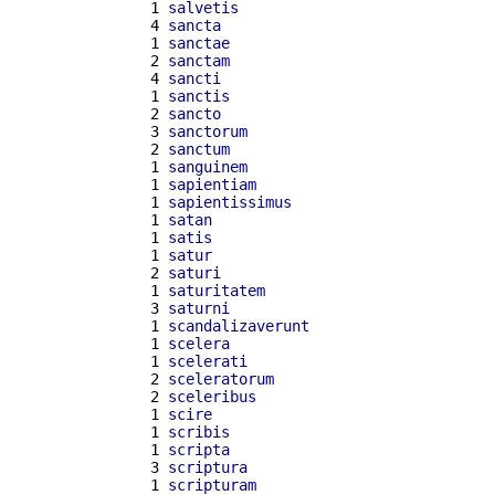
  1 
salvetis
  4 
sancta
  1 
sanctae
  2 
sanctam
  4 
sancti
  1 
sanctis
  2 
sancto
  3 
sanctorum
  2 
sanctum
  1 
sanguinem
  1 
sapientiam
  1 
sapientissimus
  1 
satan
  1 
satis
  1 
satur
  2 
saturi
  1 
saturitatem
  3 
saturni
  1 
scandalizaverunt
  1 
scelera
  1 
scelerati
  2 
sceleratorum
  2 
sceleribus
  1 
scire
  1 
scribis
  1 
scripta
  3 
scriptura
  1 
scripturam