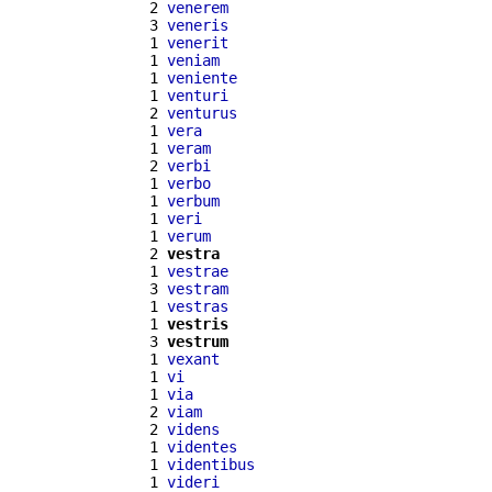
  2 
venerem
  3 
veneris
  1 
venerit
  1 
veniam
  1 
veniente
  1 
venturi
  2 
venturus
  1 
vera
  1 
veram
  2 
verbi
  1 
verbo
  1 
verbum
  1 
veri
  1 
verum
  2 
vestra
  1 
vestrae
  3 
vestram
  1 
vestras
  1 
vestris
  3 
vestrum
  1 
vexant
  1 
vi
  1 
via
  2 
viam
  2 
videns
  1 
videntes
  1 
videntibus
  1 
videri