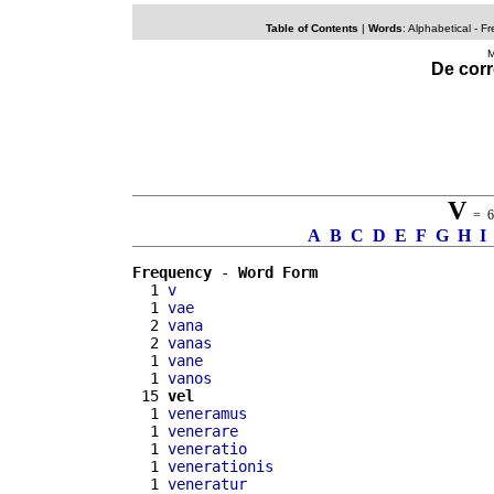
Table of Contents
|
Words
: Alphabetical -
Fr
M
De corr
V
= 66
A
B
C
D
E
F
G
H
I
Frequency
 - 
Word Form
  1 
v
  1 
vae
  2 
vana
  2 
vanas
  1 
vane
  1 
vanos
 15 
vel
  1 
veneramus
  1 
venerare
  1 
veneratio
  1 
venerationis
  1 
veneratur