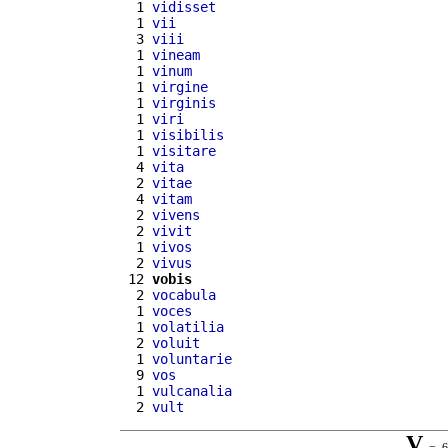
  1 
vidisset
  1 
vii
  3 
viii
  1 
vineam
  1 
vinum
  1 
virgine
  1 
virginis
  1 
viri
  1 
visibilis
  1 
visitare
  4 
vita
  2 
vitae
  4 
vitam
  2 
vivens
  2 
vivit
  1 
vivos
  2 
vivus
 12 
vobis
  2 
vocabula
  1 
voces
  1 
volatilia
  2 
voluit
  1 
voluntarie
  9 
vos
  1 
vulcanalia
  2 
vult
V