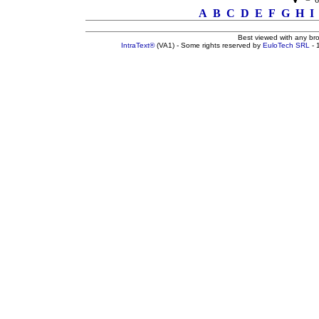
= 66
A
B
C
D
E
F
G
H
I
Best viewed with any br
IntraText®
(VA1) - Some rights reserved by
EuloTech SRL
- 