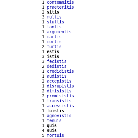
  1 
contemnitis
  1 
praeteritis
  2 
sitis
  3 
multis
  1 
stultis
  1 
tantis
  1 
argumentis
  1 
martis
  1 
mortis
  2 
furtis
  1 
estis
  3 
istis
  3 
fecistis
  2 
dedistis
  1 
credidistis
  1 
audistis
  2 
accepistis
  1 
disrupistis
  2 
dimisistis
  2 
promisistis
  1 
transistis
  1 
accessistis
  1 
fuistis
  1 
agnovistis
  1 
tenuis
  1 
quis
  4 
suis
  5 
mortuis