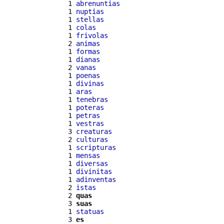
  1 
abrenuntias
  1 
nuptias
  1 
stellas
  1 
colas
  1 
frivolas
  2 
animas
  1 
formas
  1 
dianas
  2 
vanas
  1 
poenas
  1 
divinas
  1 
aras
  1 
tenebras
  1 
poteras
  1 
petras
  1 
vestras
  3 
creaturas
  2 
culturas
  1 
scripturas
  1 
mensas
  1 
diversas
  1 
divinitas
  1 
adinventas
  2 
istas
  2 
quas
  3 
suas
  1 
statuas
  3 
es