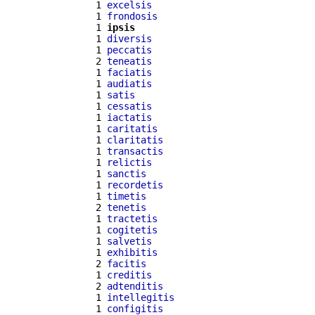
  1 
excelsis
  1 
frondosis
  1 
ipsis
  1 
diversis
  1 
peccatis
  2 
teneatis
  1 
faciatis
  1 
audiatis
  1 
satis
  1 
cessatis
  1 
iactatis
  1 
caritatis
  1 
claritatis
  1 
transactis
  1 
relictis
  1 
sanctis
  1 
recordetis
  1 
timetis
  2 
tenetis
  1 
tractetis
  1 
cogitetis
  1 
salvetis
  1 
exhibitis
  2 
facitis
  1 
creditis
  2 
adtenditis
  1 
intellegitis
  1 
configitis