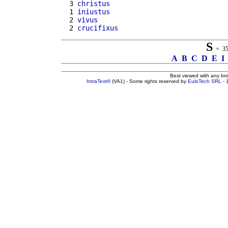
  3 
christus
  1 
iniustus
  2 
vivus
  2 
crucifixus
S
= 352
A
B
C
D
E
I
Best viewed with any br
IntraText®
(VA1) - Some rights reserved by
EuloTech SRL
- 