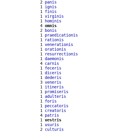
  2 
panis
  1 
ignis
  1 
finis
  1 
virginis
  1 
hominis
  4 
omnis
  2 
bonis
  1 
praedicationis
  1 
rationis
  1 
venerationis
  1 
orationis
  1 
resurrectionis
  1 
daemonis
  4 
carnis
  1 
feceris
  1 
diceris
  1 
dederis
  3 
veneris
  1 
itineris
  1 
promiseris
  1 
adulteris
  1 
foris
  1 
peccatoris
  1 
creatoris
  4 
patris
  1 
vestris
  1 
usuris
  2 
culturis