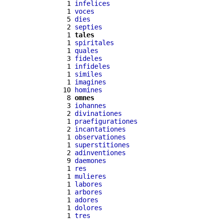
  1 
infelices
  1 
voces
  5 
dies
  2 
septies
  1 
tales
  1 
spiritales
  1 
quales
  3 
fideles
  1 
infideles
  1 
similes
  1 
imagines
 10 
homines
  8 
omnes
  3 
iohannes
  2 
divinationes
  1 
praefigurationes
  2 
incantationes
  1 
observationes
  1 
superstitiones
  2 
adinventiones
  9 
daemones
  1 
res
  1 
mulieres
  1 
labores
  1 
arbores
  1 
adores
  1 
dolores
  1 
tres