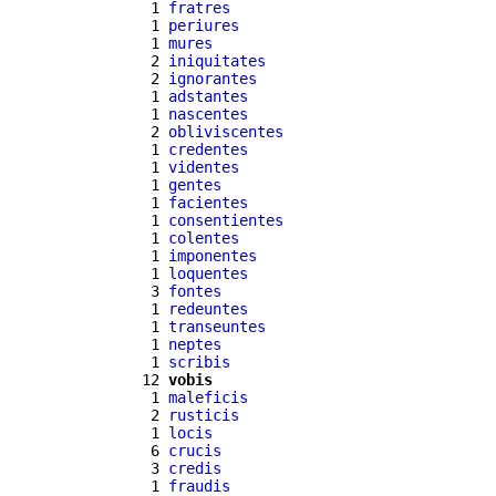
  1 
fratres
  1 
periures
  1 
mures
  2 
iniquitates
  2 
ignorantes
  1 
adstantes
  1 
nascentes
  2 
obliviscentes
  1 
credentes
  1 
videntes
  1 
gentes
  1 
facientes
  1 
consentientes
  1 
colentes
  1 
imponentes
  1 
loquentes
  3 
fontes
  1 
redeuntes
  1 
transeuntes
  1 
neptes
  1 
scribis
 12 
vobis
  1 
maleficis
  2 
rusticis
  1 
locis
  6 
crucis
  3 
credis
  1 
fraudis