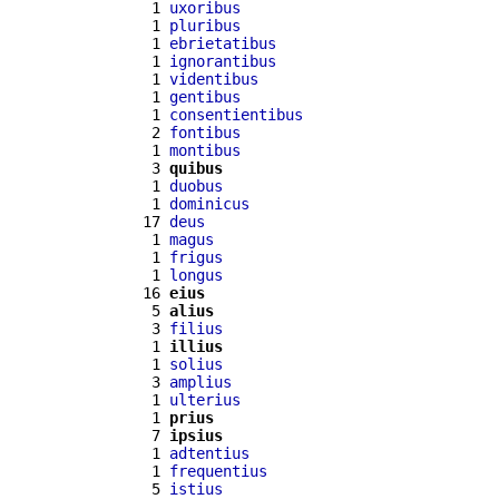
  1 
uxoribus
  1 
pluribus
  1 
ebrietatibus
  1 
ignorantibus
  1 
videntibus
  1 
gentibus
  1 
consentientibus
  2 
fontibus
  1 
montibus
  3 
quibus
  1 
duobus
  1 
dominicus
 17 
deus
  1 
magus
  1 
frigus
  1 
longus
 16 
eius
  5 
alius
  3 
filius
  1 
illius
  1 
solius
  3 
amplius
  1 
ulterius
  1 
prius
  7 
ipsius
  1 
adtentius
  1 
frequentius
  5 
istius