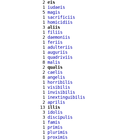
  2 
eis
  1 
iudaeis
  5 
magis
  1 
sacrificiis
  1 
homicidiis
  3 
aliis
  1 
filiis
  2 
daemoniis
  1 
feriis
  1 
adulteriis
  1 
auguriis
  1 
quadriviis
  8 
malis
  2 
qualis
  2 
caelis
  8 
angelis
  1 
horribilis
  1 
visibilis
  1 
invisibilis
  1 
inextinguibilis
  2 
aprilis
 13 
illis
  3 
idolis
  3 
discipulis
  1 
famis
  1 
primis
  1 
plurimis
  1 
proximis