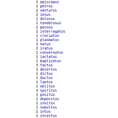
  1 
episcopus
  1 
petrus
  2 
venturus
  2 
iesus
  1 
dolosus
  1 
tenebrosus
  2 
passus
  2 
interrogatus
  1 
cruciatus
  1 
plasmatus
  3 
natus
  2 
iratus
  1 
conversatus
  1 
iactatus
  1 
baptizatus
  3 
factus
  1 
deiectus
  1 
dictus
  1 
ductus
  1 
laetus
  1 
oblitus
  3 
spiritus
  1 
positus
  1 
depositus
  1 
invitus
  1 
sepultus
  1 
intus
  1 
incestus