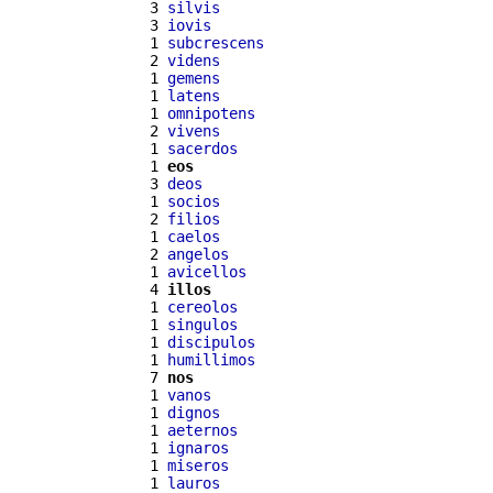
  3 
silvis
  3 
iovis
  1 
subcrescens
  2 
videns
  1 
gemens
  1 
latens
  1 
omnipotens
  2 
vivens
  1 
sacerdos
  1 
eos
  3 
deos
  1 
socios
  2 
filios
  1 
caelos
  2 
angelos
  1 
avicellos
  4 
illos
  1 
cereolos
  1 
singulos
  1 
discipulos
  1 
humillimos
  7 
nos
  1 
vanos
  1 
dignos
  1 
aeternos
  1 
ignaros
  1 
miseros
  1 
lauros