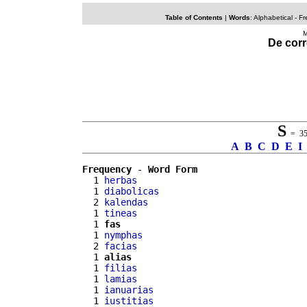
Table of Contents
|
Words
:
Alphabetical
-
Fr
M
De corr
S
= 352
A
B
C
D
E
I
Frequency
 - 
Word Form
  1 
herbas
  1 
diabolicas
  2 
kalendas
  1 
tineas
  1 
fas
  1 
nymphas
  2 
facias
  1 
alias
  1 
filias
  1 
lamias
  1 
ianuarias
  1 
iustitias