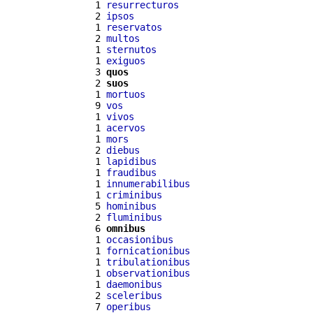
  1 
resurrecturos
  2 
ipsos
  1 
reservatos
  2 
multos
  1 
sternutos
  1 
exiguos
  3 
quos
  2 
suos
  1 
mortuos
  9 
vos
  1 
vivos
  1 
acervos
  1 
mors
  2 
diebus
  1 
lapidibus
  1 
fraudibus
  1 
innumerabilibus
  1 
criminibus
  5 
hominibus
  2 
fluminibus
  6 
omnibus
  1 
occasionibus
  1 
fornicationibus
  1 
tribulationibus
  1 
observationibus
  1 
daemonibus
  2 
sceleribus
  7 
operibus