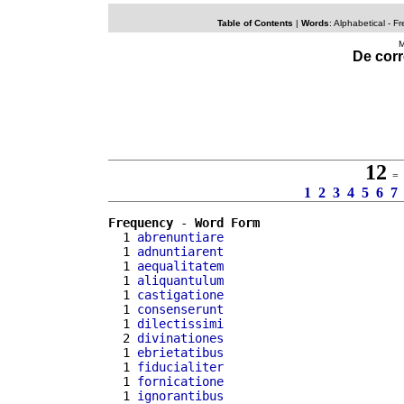
Table of Contents
|
Words
:
Alphabetical
-
Fr
M
De corr
12
= 2
1
2
3
4
5
6
7
Frequency
 - 
Word Form
  1 
abrenuntiare
  1 
adnuntiarent
  1 
aequalitatem
  1 
aliquantulum
  1 
castigatione
  1 
consenserunt
  1 
dilectissimi
  2 
divinationes
  1 
ebrietatibus
  1 
fiducialiter
  1 
fornicatione
  1 
ignorantibus