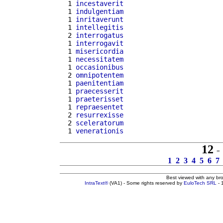
  1 
incestaverit
  1 
indulgentiam
  1 
inritaverunt
  1 
intellegitis
  2 
interrogatus
  1 
interrogavit
  1 
misericordia
  1 
necessitatem
  1 
occasionibus
  2 
omnipotentem
  1 
paenitentiam
  1 
praecesserit
  1 
praeterisset
  1 
repraesentet
  2 
resurrexisse
  2 
sceleratorum
  1 
venerationis
12
= 2
1
2
3
4
5
6
7
Best viewed with any br
IntraText®
(VA1) - Some rights reserved by
EuloTech SRL
- 