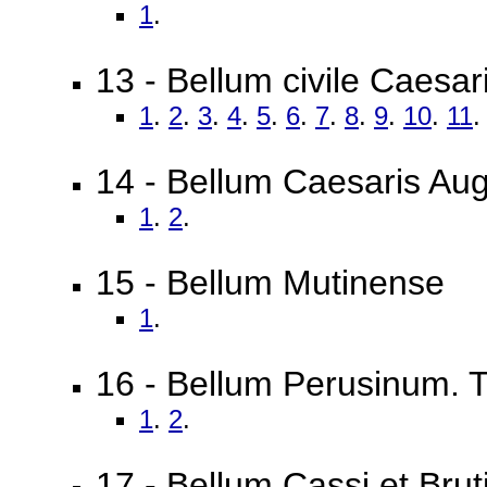
1
.
13 - Bellum civile Caesa
1
.
2
.
3
.
4
.
5
.
6
.
7
.
8
.
9
.
10
.
11
14 - Bellum Caesaris Aug
1
.
2
.
15 - Bellum Mutinense
1
.
16 - Bellum Perusinum. T
1
.
2
.
17 - Bellum Cassi et Brut