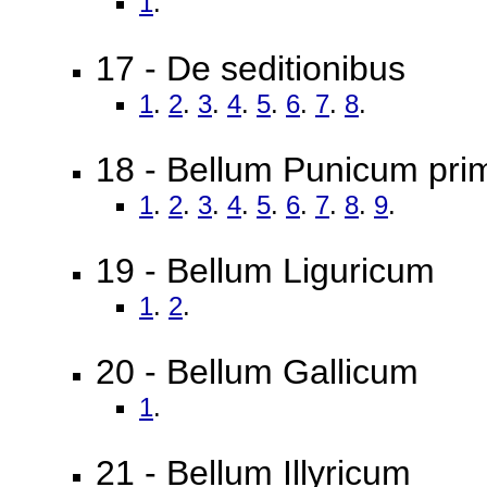
1
.
17 - De seditionibus
1
.
2
.
3
.
4
.
5
.
6
.
7
.
8
.
18 - Bellum Punicum pr
1
.
2
.
3
.
4
.
5
.
6
.
7
.
8
.
9
.
19 - Bellum Liguricum
1
.
2
.
20 - Bellum Gallicum
1
.
21 - Bellum Illyricum