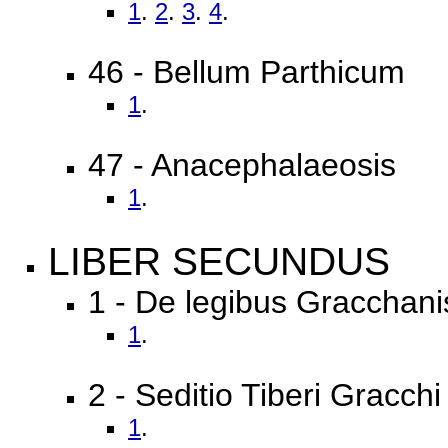
1
.
2
.
3
.
4
.
46 - Bellum Parthicum
1
.
47 - Anacephalaeosis
1
.
LIBER SECUNDUS
1 - De legibus Gracchani
1
.
2 - Seditio Tiberi Gracchi
1
.