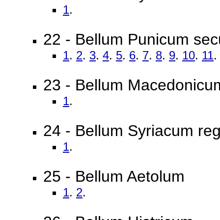
1
.
22 - Bellum Punicum se
1
.
2
.
3
.
4
.
5
.
6
.
7
.
8
.
9
.
10
.
11
.
23 - Bellum Macedonicu
1
.
24 - Bellum Syriacum regi
1
.
25 - Bellum Aetolum
1
.
2
.