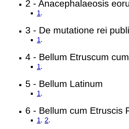
2 - Anacephalaeosis eo
1
.
3 - De mutatione rei publ
1
.
4 - Bellum Etruscum cu
1
.
5 - Bellum Latinum
1
.
6 - Bellum cum Etruscis F
1
.
2
.