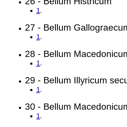
26 - Bellum Histricum
1
.
27 - Bellum Gallograecu
1
.
28 - Bellum Macedonic
1
.
29 - Bellum Illyricum se
1
.
30 - Bellum Macedonicum
1
.