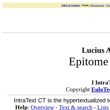
Table of Contents
|
Words
:
Alphabetical
-
Fr
Lucius 
Epitome 
I Intra
Copyright
EuloTe
IntraText CT is the hypertextualized 
Help
:
Overview
-
Text & search
-
Lists