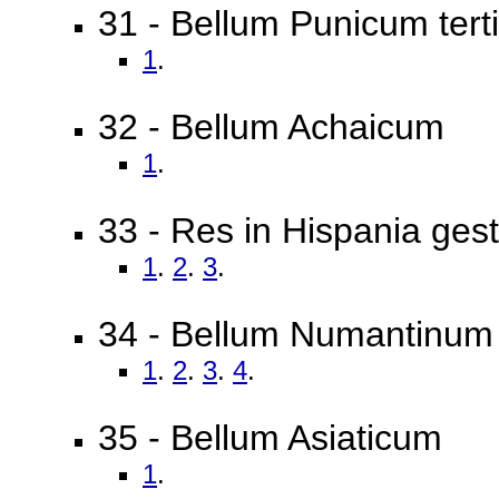
31 - Bellum Punicum tert
1
.
32 - Bellum Achaicum
1
.
33 - Res in Hispania ges
1
.
2
.
3
.
34 - Bellum Numantinum
1
.
2
.
3
.
4
.
35 - Bellum Asiaticum
1
.