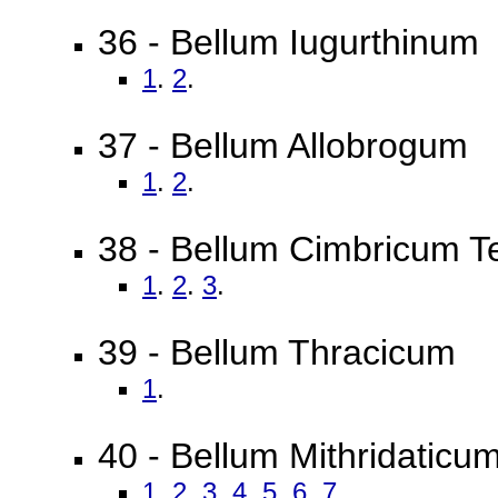
36 - Bellum Iugurthinum
1
.
2
.
37 - Bellum Allobrogum
1
.
2
.
38 - Bellum Cimbricum T
1
.
2
.
3
.
39 - Bellum Thracicum
1
.
40 - Bellum Mithridaticu
1
.
2
.
3
.
4
.
5
.
6
.
7
.