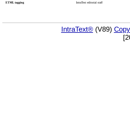
ETML tagging
IntraText editorial staff
IntraText®
(V89)
Copy
[2