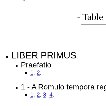
- Table
LIBER PRIMUS
Praefatio
1
.
2
.
1 - A Romulo tempora r
1
.
2
.
3
.
4
.