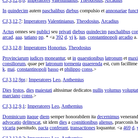
CJ
.
3
.
12
.
6
.
6
:
Imperatores
Valentinianus
,
Theodosius
,
Arcadius
In
quindecim
autem
paschalibus
diebus
compulsio
et
annonariae
funct
CJ
.
3
.
12
.
7
:
Imperatores
Valentinianus
,
Theodosius
,
Arcadius
Actus
omnes seu
publici
seu
privati
diebus
quindecim
paschalibus
con
arcad
.
aaa
.
tatiano
pp
. * <a
392
d
.
vi
k
.
iun
.
constantinopoli
arcadio
a
CJ
.
3
.
12
.
8
:
Imperatores
Honorius
,
Theodosius
Provinciarum
iudices
moneantur
, ut
in
quaestionibus
latronum
et
max
consiliorum
, quae per
latronum
tormenta
quaerenda
est, cum
facillime
k
.
mai
.
constantinopoli
basso
et
philippo
conss
.>
CJ
.
3
.
12
.
9pr
.:
Imperatores
Leo
,
Anthemius
Dies
festos
,
dies
maiestati
altissimae
dedicatos
nullis
volumus
volupta
marciano
conss
.>
CJ
.
3
.
12
.
9
.
1
:
Imperatores
Leo
,
Anthemius
Dominicum
itaque
diem
semper
honorabilem
ita
decernimus
veneran
advocatio
delitescat
, sit idem
dies
a
cognitionibus
alienus
,
praeconis
h
vicaria
paenitudo
,
pacta
conferant
,
transactiones
loquantur
. <a
469
d
.