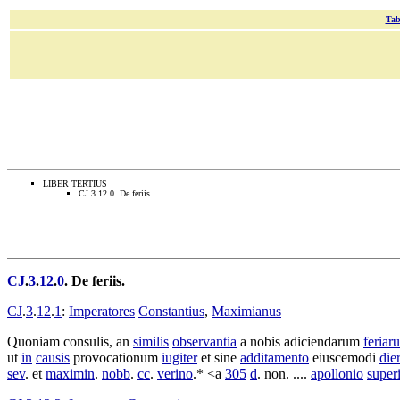
Tab
LIBER TERTIUS
CJ.3.12.0. De feriis.
CJ
.
3
.
12
.
0
. De
feriis
.
CJ
.
3
.
12
.
1
:
Imperatores
Constantius
,
Maximianus
Quoniam
consulis
, an
similis
observantia
a nobis
adiciendarum
feriar
ut
in
causis
provocationum
iugiter
et sine
additamento
eiuscemodi
die
sev
. et
maximin
.
nobb
.
cc
.
verino
.* <a
305
d
. non. ....
apollonio
superi