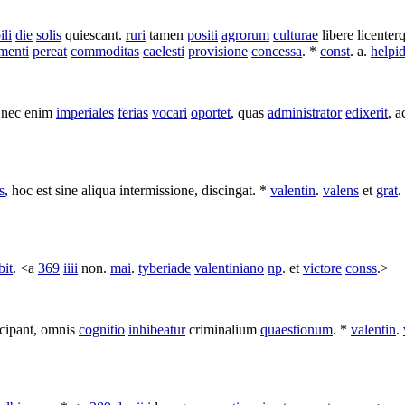
ili
die
solis
quiescant
.
ruri
tamen
positi
agrorum
culturae
libere
licenter
menti
pereat
commoditas
caelesti
provisione
concessa
. *
const
. a.
helpi
 nec enim
imperiales
ferias
vocari
oportet
, quas
administrator
edixerit
, a
s
, hoc est sine aliqua
intermissione
,
discingat
. *
valentin
.
valens
et
grat
.
bit
. <a
369
iiii
non.
mai
.
tyberiade
valentiniano
np
. et
victore
conss
.>
icipant
, omnis
cognitio
inhibeatur
criminalium
quaestionum
. *
valentin
.