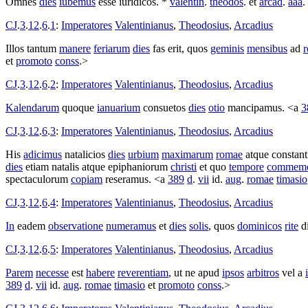
Omnes
dies
iubemus
esse
iuridicos
. *
valentin
.
theodos
. et
arcad
.
aaa
.
CJ
.
3
.
12
.
6
.
1
:
Imperatores
Valentinianus
,
Theodosius
,
Arcadius
Illos tantum
manere
feriarum
dies
fas erit, quos
geminis
mensibus
ad
et
promoto
conss
.>
CJ
.
3
.
12
.
6
.
2
:
Imperatores
Valentinianus
,
Theodosius
,
Arcadius
Kalendarum
quoque
ianuarium
consuetos
dies
otio
mancipamus
. <a
3
CJ
.
3
.
12
.
6
.
3
:
Imperatores
Valentinianus
,
Theodosius
,
Arcadius
His
adicimus
natalicios
dies
urbium
maximarum
romae
atque
constant
dies
etiam
natalis
atque
epiphaniorum
christi
et quo
tempore
commemo
spectaculorum
copiam
reseramus
. <a
389
d
.
vii
id.
aug
.
romae
timasio
CJ
.
3
.
12
.
6
.
4
:
Imperatores
Valentinianus
,
Theodosius
,
Arcadius
In
eadem
observatione
numeramus
et
dies
solis
, quos
dominicos
rite
d
CJ
.
3
.
12
.
6
.
5
:
Imperatores
Valentinianus
,
Theodosius
,
Arcadius
Parem
necesse
est
habere
reverentiam
, ut ne apud
ipsos
arbitros
vel a
389
d
.
vii
id.
aug
.
romae
timasio
et
promoto
conss
.>