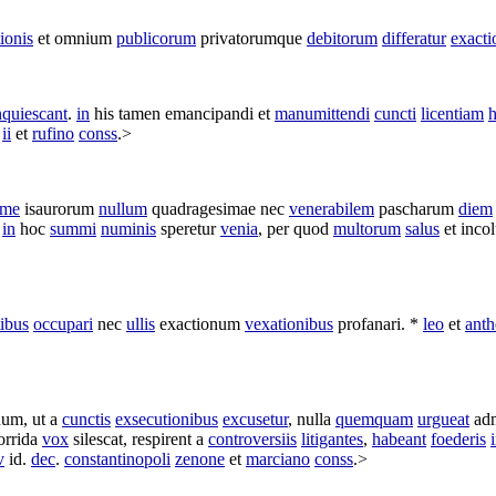
ionis
et omnium
publicorum
privatorumque
debitorum
differatur
exacti
quiescant
.
in
his tamen
emancipandi
et
manumittendi
cuncti
licentiam
h
.
ii
et
rufino
conss
.>
ime
isaurorum
nullum
quadragesimae
nec
venerabilem
pascharum
diem
in
hoc
summi
numinis
speretur
venia
, per quod
multorum
salus
et
inco
tibus
occupari
nec
ullis
exactionum
vexationibus
profanari
. *
leo
et
ant
dum
, ut a
cunctis
exsecutionibus
excusetur
, nulla
quemquam
urgueat
ad
orrida
vox
silescat
,
respirent
a
controversiis
litigantes
,
habeant
foederis
v
id.
dec
.
constantinopoli
zenone
et
marciano
conss
.>