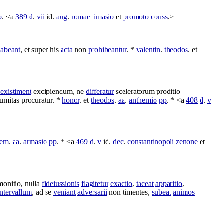
o
. <a
389
d
.
vii
id.
aug
.
romae
timasio
et
promoto
conss
.>
abeant
, et super his
acta
non
prohibeantur
. *
valentin
.
theodos
. et
existiment
excipiendum
, ne
differatur
sceleratorum
proditio
lumitas
procuratur
. *
honor
. et
theodos
.
aa
.
anthemio
pp
. * <a
408
d
.
v
hem
.
aa
.
armasio
pp
. * <a
469
d
.
v
id.
dec
.
constantinopoli
zenone
et
monitio
, nulla
fideiussionis
flagitetur
exactio
,
taceat
apparitio
,
intervallum
, ad se
veniant
adversarii
non
timentes
,
subeat
animos