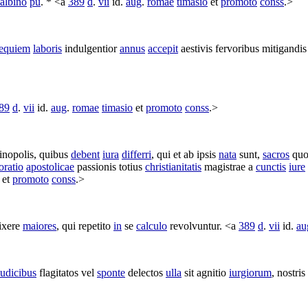
albino
pu
. * <a
389
d
.
vii
id.
aug
.
romae
timasio
et
promoto
conss
.>
requiem
laboris
indulgentior
annus
accepit
aestivis
fervoribus
mitigandis
89
d
.
vii
id.
aug
.
romae
timasio
et
promoto
conss
.>
inopolis
, quibus
debent
iura
differri
, qui et ab ipsis
nata
sunt,
sacros
qu
ratio
apostolicae
passionis
totius
christianitatis
magistrae
a
cunctis
iure
et
promoto
conss
.>
ixere
maiores
, qui
repetito
in
se
calculo
revolvuntur
. <a
389
d
.
vii
id.
au
iudicibus
flagitatos
vel
sponte
delectos
ulla
sit
agnitio
iurgiorum
, nostri