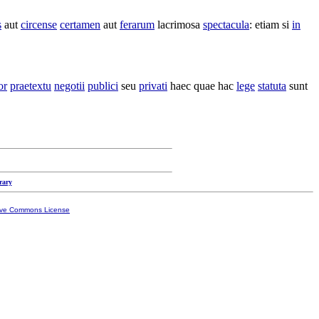
s
aut
circense
certamen
aut
ferarum
lacrimosa
spectacula
: etiam si
in
or
praetextu
negotii
publici
seu
privati
haec quae hac
lege
statuta
sunt
rary
ive Commons License