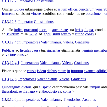
CJ
.
3
.
12
.
2
:
Imperator
Constantinus
Omnes
iudices
urbanaeque
plebes
et
artium
officia
cunctarum
venerab
frumenta
sulcis
aut
vineae
scrobibus
commendentur
, ne
occasione
mo
CJ
.
3
.
12
.
3
:
Imperator
Constantinus
A nullo
iudice
praesumi
decet
, ut
auctoritate
sua
ferias
aliquas
condat
.
ad
severum
. * <a
323
d
. id.
april
.
sirmi
severo
et
rufino
conss
.>
CJ
.
3
.
12
.
4pr
.:
Imperatores
Valentinianus
,
Valens
,
Gratianus
Publicas
ac
fiscales
causa
tua
sinceritas
etiam
feriatis
geminis
mensibu
et
victore
conss
.>
CJ
.
3
.
12
.
4
.
1
:
Imperatores
Valentinianus
,
Valens
,
Gratianus
Pistoriis
quoque
causis
isdem
diebus
ratum
in
futurum
examen
adhibe
CJ
.
3
.
12
.
5
:
Imperatores
Valentinianus
,
Valens
,
Gratianus
Quadraginta
diebus
, qui
auspicio
caerimoniarum
paschale
tempus
ant
thessalonicae
gratiano
v
et
theodosio
aa
.
conss
.>
CJ
.
3
.
12
.
6pr
.:
Imperatores
Valentinianus
,
Theodosius
,
Arcadius