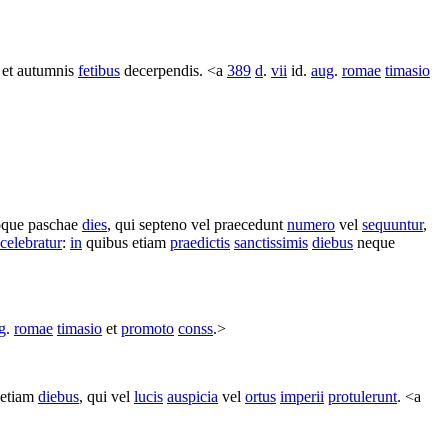
et
autumnis
fetibus
decerpendis
. <a
389
d
.
vii
id.
aug
.
romae
timasio
oque
paschae
dies
, qui
septeno
vel
praecedunt
numero
vel
sequuntur
,
celebratur
:
in
quibus etiam
praedictis
sanctissimis
diebus
neque
g
.
romae
timasio
et
promoto
conss
.>
s etiam
diebus
, qui vel
lucis
auspicia
vel
ortus
imperii
protulerunt
. <a