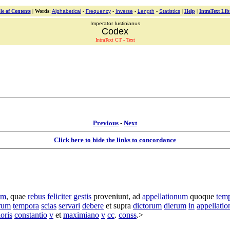
le of Contents
|
Words
:
Alphabetical
-
Frequency
-
Inverse
-
Length
-
Statistics
|
Help
|
IntraText Lib
Imperator Iustinianus
Codex
IntraText CT - Text
Previous
-
Next
Click here to hide the links to concordance
um
, quae
rebus
feliciter
gestis
proveniunt
, ad
appellationum
quoque
tem
rum
tempora
scias
servari
debere
et supra
dictorum
dierum
in
appellati
oris
constantio
v
et
maximiano
v
cc
.
conss
.>