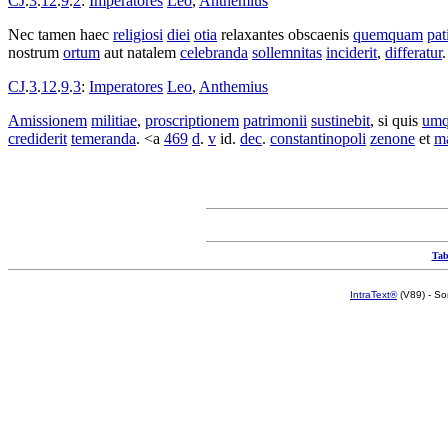
CJ
.
3
.
12
.
9
.
2
:
Imperatores
Leo
,
Anthemius
Nec tamen haec
religiosi
diei
otia
relaxantes
obscaenis
quemquam
pat
nostrum
ortum
aut
natalem
celebranda
sollemnitas
inciderit
,
differatur
CJ
.
3
.
12
.
9
.
3
:
Imperatores
Leo
,
Anthemius
Amissionem
militiae
,
proscriptionem
patrimonii
sustinebit
, si quis
um
crediderit
temeranda
. <a
469
d
.
v
id.
dec
.
constantinopoli
zenone
et
m
Tab
IntraText®
(V89) - So