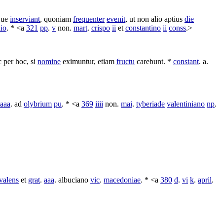
que
inserviant
, quoniam
frequenter
evenit
, ut non alio
aptius
die
dio
. * <a
321
pp
.
v
non.
mart
.
crispo
ii
et
constantino
ii
conss
.>
c per hoc, si
nomine
eximuntur
, etiam
fructu
carebunt
. *
constant
. a.
aaa
. ad
olybrium
pu
. * <a
369
iiii
non.
mai
.
tyberiade
valentiniano
np
.
valens
et
grat
.
aaa
.
albuciano
vic
.
macedoniae
. * <a
380
d
.
vi
k
.
april
.