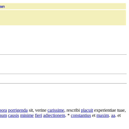
rary
pora
porrigenda
sit,
verine
carissime
,
rescribi
placuit
experientiae
tuae,
onum
causis
minime
fieri
adiectionem
. *
constantius
et
maxim
.
aa
. et