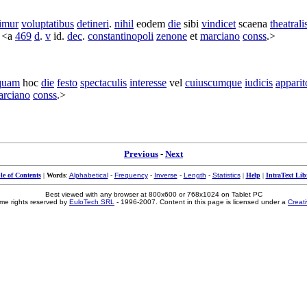
imur
voluptatibus
detineri
.
nihil
eodem
die
sibi
vindicet
scaena
theatrali
. <a
469
d
.
v
id.
dec
.
constantinopoli
zenone
et
marciano
conss
.>
quam
hoc
die
festo
spectaculis
interesse
vel
cuiuscumque
iudicis
apparit
arciano
conss
.>
Previous
-
Next
le of Contents
|
Words
:
Alphabetical
-
Frequency
-
Inverse
-
Length
-
Statistics
|
Help
|
IntraText Lib
Best viewed with any browser at 800x600 or 768x1024 on Tablet PC
me rights reserved by
EuloTech SRL
- 1996-2007. Content in this page is licensed under a
Creat