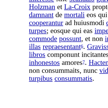
Holzman
et
La-Croix
propt
damnant
de
mortali
eos qu
cooperantur
ad huiusmodi
turpes
;
eosque
qui eas
impe
commode
possunt
, et non
illas
repraesentant
.
Gravis
6
libros
componunt
incitante
inhonestos
amores
.
Hacte
7
non
consummaits
, nunc
vi
turpibus
consummatis
.