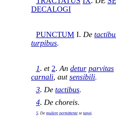
TRACTATUS
IX
. DE
S
DECALOGI
PUNCTUM
I.
De
tactibu
turpibus
.
1
.
et
2
.
An
detur
parvitas
carnali
, aut
sensibili
.
3
.
De
tactibus
.
4
.
De
choreis
.
5
.
De
muliere
permittente
se
tangi
.