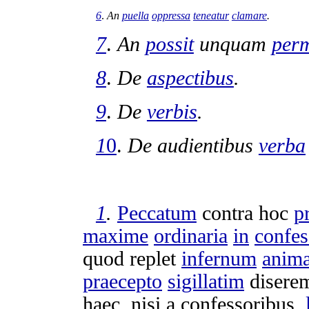
6
.
An
puella
oppressa
teneatur
clamare
.
7
.
An
possit
unquam
perm
8
.
De
aspectibus
.
9
.
De
verbis
.
1
0
.
De
audientibus
verba
1
.
Peccatum
contra hoc
p
maxime
ordinaria
in
confes
quod
replet
infernum
anim
praecepto
sigillatim
disere
haec, nisi a
confessoribus
,