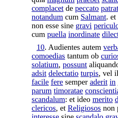
complacet
de
peccato
patra
notandum
cum
Salmant
. et
non esse sine
gravi
pericul
cum
puella
inordinate
dilec
10
.
Audientes
autem
verb
comoedias
tantum ob
curio
solatium
,
possunt
aliquan
adsit
delectatio
turpis
, vel 
facile
fere
semper
aderit
in
parum
timoratae
conscienti
scandalum
: et ideo
merito
clericos
, et
Religiosos
non 
interesse
sine
scandalo
gra