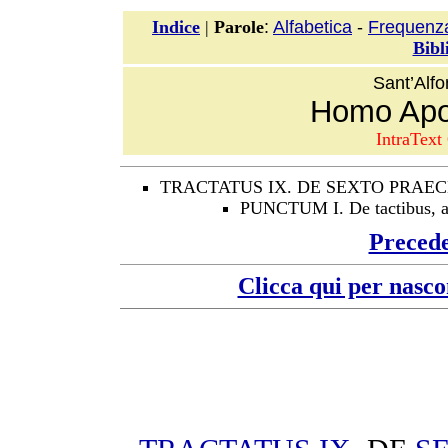
:
Alfabetica
-
Frequenz
Indice
|
Parole
Bibl
Sant’Alfo
Homo Apos
IntraText 
TRACTATUS IX. DE SEXTO PRAE
PUNCTUM I. De tactibus, asp
Preced
Clicca qui per nasco