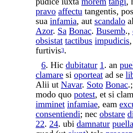
pudice
iuxta
morem
tangi
, 
pravo
affectu
tangentis
,
pos
sua
infamia
, aut
scandalo
a
Azor
.
Sa
Bonac
.
Busemb
.,
obsistat
tactibus
impudicis
,
furtivis
.
3
6
. Hic
dubitatur
1
. an
pue
clamare
si
oporteat
ad se
l
Alii ut
Navar
.
Soto
Bonac
.
modo quo
potest
, et si
cla
imminet
infamiae
, eam
exc
consentiendi
; nec
obstare
d
22
.
24
. ubi
damnatur
puell