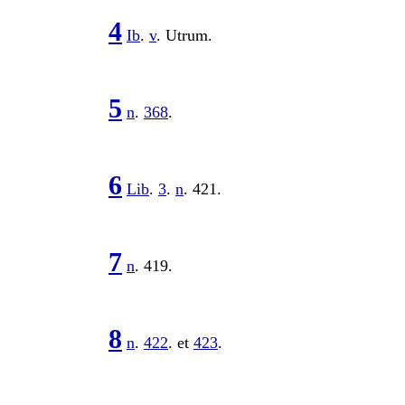
4
Ib
.
v
. Utrum.
5
n
.
368
.
6
Lib
.
3
.
n
.
421
.
7
n
.
419
.
8
n
.
422
. et
423
.