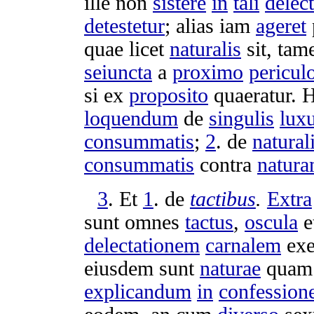
ille non
sistere
in
tali
delec
detestetur
; alias iam
ageret
quae licet
naturalis
sit, tam
seiuncta
a
proximo
pericul
si ex
proposito
quaeratur
. 
loquendum
de
singulis
luxu
consummatis
;
2
. de
natural
consummatis
contra
natur
3
. Et
1
. de
tactibus
.
Extra
sunt omnes
tactus
,
oscula
e
delectationem
carnalem
exe
eiusdem sunt
naturae
qua
explicandum
in
confession