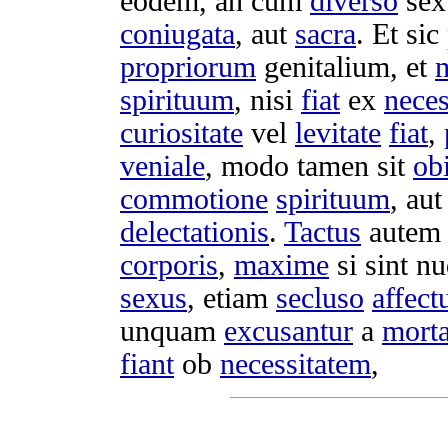
eodem, an cum
diverso
sex
coniugata
, aut
sacra
. Et sic
propriorum
genitalium
, et
spirituum
, nisi
fiat
ex
neces
curiositate
vel
levitate
fiat
,
veniale
, modo tamen sit
obi
commotione
spirituum
, au
delectationis
.
Tactus
aute
corporis
,
maxime
si sint
nu
sexus
, etiam
secluso
affect
unquam
excusantur
a
morta
fiant
ob
necessitatem
,