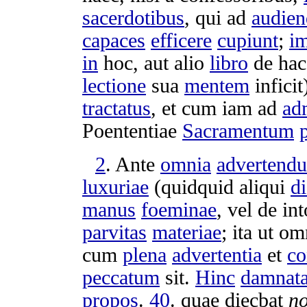
sacerdotibus
, qui ad
audien
capaces
efficere
cupiunt
;
i
in
hoc, aut alio
libro
de ha
lectione
sua
mentem
inficit
tractatus
, et cum iam ad
ad
Poententiae
Sacramentum
2
. Ante
omnia
advertend
luxuriae
(quidquid aliqui
di
manus
foeminae
, vel de
int
parvitas
materiae
; ita ut o
cum
plena
advertentia
et
co
peccatum
sit.
Hinc
damnat
propos
.
40
. quae
diecbat
n