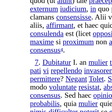
quod (ut
aiunt
) tale
praece
externum
iudicium
,
in
quo
clamans
consensisse
. Alii 
aliis,
affirmant
, et haec qu
consulenda
est (licet
opposi
maxime
si
proximum
non
a
consensus
.
4
7
.
Dubitatur
I. an
mulier
pati
vi
repellendo
invasore
permittere
?
Negant
Tolet
.
S
modo
voluntate
resistat
,
ab
consensus
. Sed haec
opini
probabilis
, quia
mulier
qui
nimis
difficulter
poterit
se