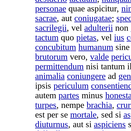
personae
quae
aspicitur
,
ni
sacrae
, aut
coniugatae
;
spec
sacrilegii
, vel
adulterii
non
tactum
quo
pietas
, vel
ius
c
concubitum
humanum
sin
brutorum
vero,
valde
peric
permittendum
nisi tantum i
animalia
coniungere
ad
gen
ipsis
periculum
consentien
autem
partes
minus
honest
turpes
, nempe
brachia
,
crur
est per se
mortale
, sed si
as
diuturnus
, aut si
aspiciens
s