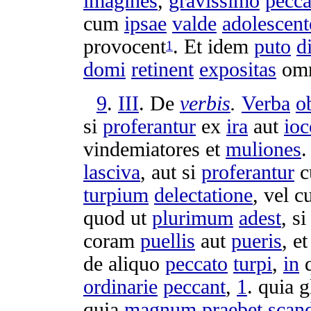
imagines
,
gravissimo
pecca
cum
ipsae
valde
adolescent
provocent
. Et idem
puto
d
1
domi
retinent
expositas
om
9
.
III
. De
verbis
.
Verba
o
si
proferantur
ex
ira
aut
ioc
vindemiatores
et
muliones
lasciva
, aut si
proferantur
c
turpium
delectatione
, vel 
quod ut
plurimum
adest
, s
coram
puellis
aut
pueris
, e
de aliquo
peccato
turpi
,
in
q
ordinarie
peccant
,
1
. quia
g
quia
magnum
praebet
scan