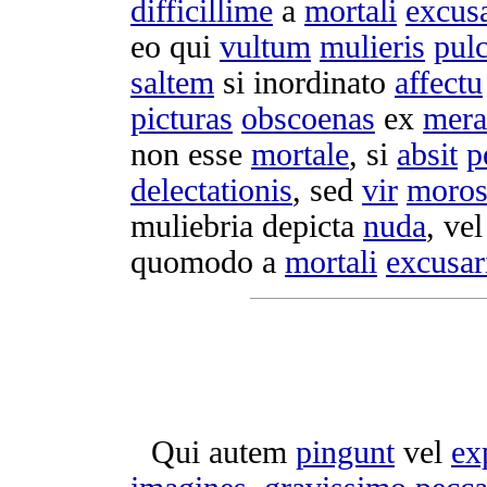
difficillime
a
mortali
excusa
eo qui
vultum
mulieris
pul
saltem
si
inordinato
affectu
picturas
obscoenas
ex
mera
non esse
mortale
, si
absit
p
delectationis
, sed
vir
moros
muliebria
depicta
nuda
, ve
quomodo a
mortali
excusar
Qui autem
pingunt
vel
ex