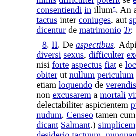
consentiendi
in
illum
. An
5
tactus
inter
coniuges
, aut
s
dicentur
de
matrimonio
Tr
.
8
.
II
. De
aspectibus
.
Adpi
diversi
sexus
,
difficulter
ex
nisi
forte
aspectus
fiat
e
lo
obiter
ut
nullum
periculum
etiam
loquendo
de
verendi
non
excusarem
a
mortali
v
delectabiliter
aspicientem
p
nudum
.
Censeo
tamen cu
dicant
Salmant
.)
simplicem
desiderio
tactuum
,
nunqua