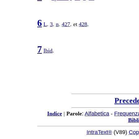
6
L
.
3
.
n
.
427
. et
428
.
7
Ibid
.
Preced
:
Alfabetica
-
Frequenz
Indice
|
Parole
Bibl
IntraText®
(V89)
Cop