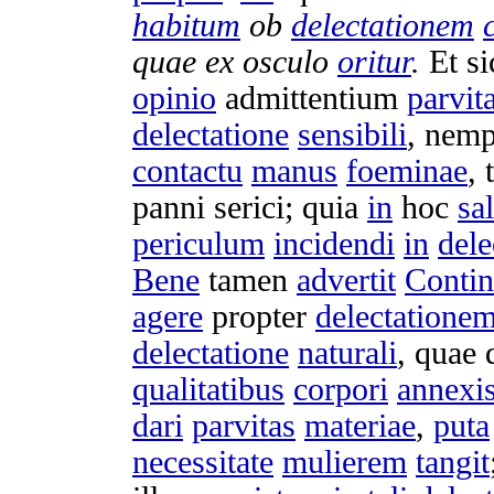
habitum
ob
delectationem
quae ex
osculo
oritur
.
Et s
opinio
admittentium
parvit
delectatione
sensibili
, nemp
contactu
manus
foeminae
,
panni
serici
; quia
in
hoc
sa
periculum
incidendi
in
dele
Bene
tamen
advertit
Contin
agere
propter
delectatione
delectatione
naturali
, quae 
qualitatibus
corpori
annexi
dari
parvitas
materiae
,
puta
necessitate
mulierem
tangit