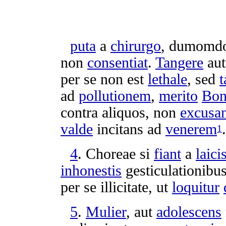
puta
a
chirurgo
,
dumomd
non
consentiat
.
Tangere
au
per se non est
lethale
, sed
ad
pollutionem
,
merito
Bon
contra aliquos, non
excusan
valde
incitans
ad
venerem
.
1
4
.
Choreae
si
fiant
a
laici
inhonestis
gesticulationibu
per se
illicitate
, ut
loquitur
5
.
Mulier
, aut
adolescens