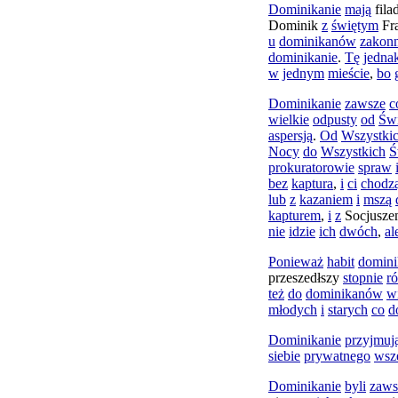
Dominikanie
mają
fila
Dominik
z
świętym
Fr
u
dominikanów
zakon
dominikanie
.
Tę
jedna
w
jednym
mieście
,
bo
Dominikanie
zawsze
c
wielkie
odpusty
od
Świ
aspersją
.
Od
Wszystki
Nocy
do
Wszystkich
Ś
prokuratorowie
spraw
bez
kaptura
,
i
ci
chodz
lub
z
kazaniem
i
mszą
kapturem
,
i
z
Socjusz
nie
idzie
ich
dwóch
,
al
Ponieważ
habit
domini
przeszedłszy
stopnie
r
też
do
dominikanów
w
młodych
i
starych
co
d
Dominikanie
przyjmuj
siebie
prywatnego
wsz
Dominikanie
byli
zaws