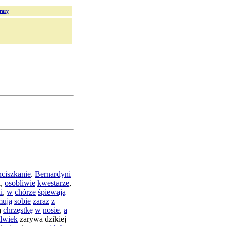
rary
nciszkanie
.
Bernardyni
i
,
osobliwie
kwestarze
,
i
,
w
chórze
śpiewają
mują
sobie
zaraz
z
ą
chrzęstkę
w
nosie
,
a
lwiek
zarywa
dzikiej