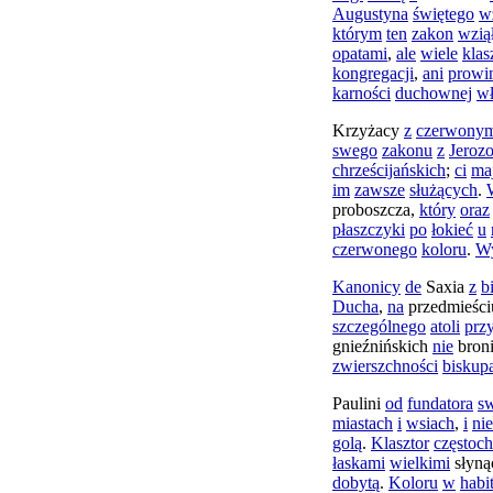
Augustyna
świętego
w
którym
ten
zakon
wzią
opatami
,
ale
wiele
klas
kongregacji
,
ani
prowin
karności
duchownej
w
Krzyżacy
z
czerwony
swego
zakonu
z
Jeroz
chrześcijańskich
;
ci
ma
im
zawsze
służących
.
proboszcza
,
który
oraz
płaszczyki
po
łokieć
u
czerwonego
koloru
.
W
Kanonicy
de
Saxia
z
b
Ducha
,
na
przedmieści
szczególnego
atoli
prz
gnieźnińskich
nie
bron
zwierszchności
biskup
Paulini
od
fundatora
s
miastach
i
wsiach
,
i
nie
golą
.
Klasztor
częstoc
łaskami
wielkimi
słyn
dobytą
.
Koloru
w
habi