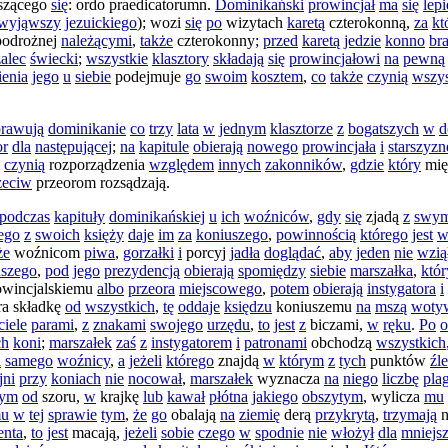
szącego
się
:
ordo
praedicatorumn
.
Dominikański
prowincjał
ma
się
lepi
wyjąwszy
jezuickiego
);
wozi
się
po
wizytach
karetą
czterokonną
,
za
kt
podrożnej
należącymi
,
także
czterokonny
;
przed
karetą
jedzie
konno
bra
żalec
świecki
;
wszystkie
klasztory
składają
się
prowincjałowi
na
pewną
enia
jego
u
siebie
podejmuje
go
swoim
kosztem
,
co
także
czynią
wszys
rawują
dominikanie
co
trzy
lata
w
jednym
klasztorze
z
bogatszych
w
d
or
dla
następującej
;
na
kapitule
obierają
nowego
prowincjała
i
starszyzn
,
czynią
rozporządzenia
względem
innych
zakonników
,
gdzie
który
mię
zeciw
przeorom
rozsądzają
.
podczas
kapituły
dominikańskiej
u
ich
woźniców
,
gdy
się
zjadą
z
swym
ego
z
swoich
księży
daje
im
za
koniuszego
,
powinnością
którego
jest
w
że
woźnicom
piwa
,
gorzałki
i
porcyj
jadła
doglądać
,
aby
jeden
nie
wzią
uszego
,
pod
jego
prezydencją
obierają
spomiędzy
siebie
marszałka
,
któr
owincjalskiemu
albo
przeora
miejscowego
,
potem
obierają
instygatora
i
ra
składkę
od
wszystkich
,
tę
oddaje
księdzu
koniuszemu
na
mszą
woty
ciele
parami
,
z
znakami
swojego
urzędu
,
to
jest
z
biczami
,
w
ręku
.
Po
o
ch
koni
;
marszałek
zaś
z
instygatorem
i
patronami
obchodzą
wszystkich
i
samego
woźnicy
,
a
jeżeli
którego
znajdą
w
którym
z
tych
punktów
źle
jni
przy
koniach
nie
nocował
,
marszałek
wyznacza
na
niego
liczbę
pla
nym
od
szoru
,
w
krajkę
lub
kawał
płótna
jakiego
obszytym
,
wylicza
mu
u
w
tej
sprawie
tym
,
że
go
obalają
na
ziemię
derą
przykrytą
,
trzymają
n
nta
,
to
jest
macają
,
jeżeli
sobie
czego
w
spodnie
nie
włożył
dla
mniejs