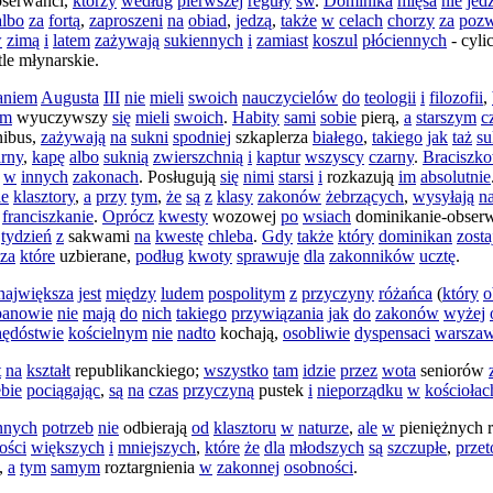
bserwanci
,
którzy
według
pierwszej
reguły
św
.
Dominika
mięsa
nie
jed
albo
za
fortą
,
zaproszeni
na
obiad
,
jedzą
,
także
w
celach
chorzy
za
pozw
w
zimą
i
latem
zażywają
sukiennych
i
zamiast
koszul
płóciennych
-
cyli
tle
młynarskie
.
aniem
Augusta
III
nie
mieli
swoich
nauczycielów
do
teologii
i
filozofii
,
em
wyuczywszy
się
mieli
swoich
.
Habity
sami
sobie
pierą
,
a
starszym
c
nibus
,
zażywają
na
sukni
spodniej
szkaplerza
białego
,
takiego
jak
taż
su
arny
,
kapę
albo
suknią
zwierszchnią
i
kaptur
wszyscy
czarny
.
Braciszk
w
innych
zakonach
.
Posługują
się
nimi
starsi
i
rozkazują
im
absolutnie
ie
klasztory
,
a
przy
tym
,
że
są
z
klasy
zakonów
żebrzących
,
wysyłają
n
franciszkanie
.
Oprócz
kwesty
wozowej
po
wsiach
dominikanie-obser
tydzień
z
sakwami
na
kwestę
chleba
.
Gdy
także
który
dominikan
zosta
za
które
uzbierane
,
podług
kwoty
sprawuje
dla
zakonników
ucztę
.
największa
jest
między
ludem
pospolitym
z
przyczyny
różańca
(
który
o
panowie
nie
mają
do
nich
takiego
przywiązania
jak
do
zakonów
wyżej
hędóstwie
kościelnym
nie
nadto
kochają
,
osobliwie
dyspensaci
warsza
t
na
kształt
republikanckiego
;
wszystko
tam
idzie
przez
wota
seniorów
ebie
pociągając
,
są
na
czas
przyczyną
pustek
i
nieporządku
w
kościołac
nnych
potrzeb
nie
odbierają
od
klasztoru
w
naturze
,
ale
w
pieniężnych
ości
większych
i
mniejszych
,
które
że
dla
młodszych
są
szczupłe
,
przet
,
a
tym
samym
roztargnienia
w
zakonnej
osobności
.