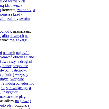
ej
od
wszystkich
órą
idzie
wóz
z
t
konwers
,
zakonnik
,
a
pensją
i
każdy
tkie
zakony
swoim
ochody
,
naznaczając
ę
albo
dawnych
na
szkać
ma
,
i
skargi
i
panami
;
najprzód
ydawać
obroki
i
siano
ł
dwa
razy
,
a
drugi
ni
y
honor
pospolicie
dwóch
patronów
.
wę
,
której
wszyscy
dbytej
wotywie
,
rewidują
ochędóstwo
się
sprawującego
,
a
g
,
instygator
naznaczone
plagi
,
asiadłszy
na
głowę
i
zego
plag
uczucia
;
i