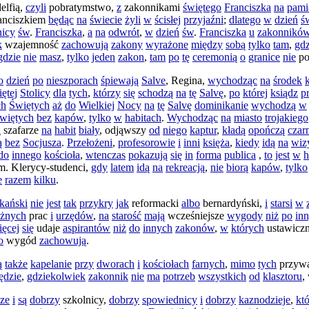
delfią
,
czyli
pobratymstwo
,
z
zakonnikami
świętego
Franciszka
na
pami
anciszkiem
będąc
na
świecie
żyli
w
ścisłej
przyjaźni
;
dlatego
w
dzień
ś
nicy
św
.
Franciszka
,
a
na
odwrót
,
w
dzień
św
.
Franciszka
u
zakonnikó
k
wzajemność
zachowują
zakony
wyrażone
między
sobą
tylko
tam
,
gdz
gdzie
nie
masz
,
tylko
jeden
zakon
,
tam
po
tę
ceremonią
o
granice
nie
po
o
dzień
po
nieszporach
śpiewają
Salve
,
Regina
,
wychodząc
na
środek
ętej
Stolicy
dla
tych
,
którzy
się
schodzą
na
tę
Salvę
,
po
której
ksiądz
p
ch
Świętych
aż
do
Wielkiej
Nocy
na
tę
Salvę
dominikanie
wychodzą
w
więtych
bez
kapów
,
tylko
w
habitach
.
Wychodząc
na
miasto
trojakiego
i
szafarze
na
habit
biały
,
odjąwszy
od
niego
kaptur
,
kładą
opończą
czar
ą
bez
Socjusza
.
Przełożeni
,
profesorowie
i
inni
księża
,
kiedy
idą
na
wiz
do
innego
kościoła
,
wtenczas
pokazują
się
in
forma
publica
,
to
jest
w
h
em
.
Klerycy-studenci
,
gdy
latem
idą
na
rekreacją
,
nie
biorą
kapów
,
tylko
e
razem
kilku
.
kański
nie
jest
tak
przykry
jak
reformacki
albo
bernardyński
,
i
starsi
w
óżnych
prac
i
urzędów
,
na
starość
mają
wcześniejsze
wygody
niż
po
in
ięcej
się
udaje
aspirantów
niż
do
innych
zakonów
,
w
których
ustawicz
o
wygód
zachowują
.
ą
także
kapelanie
przy
dworach
i
kościołach
farnych
,
mimo
tych
przyw
ędzie
,
gdziekolwiek
zakonnik
nie
ma
potrzeb
wszystkich
od
klasztoru
,
ze
i
są
dobrzy
szkolnicy
,
dobrzy
spowiednicy
i
dobrzy
kaznodzieje
,
kt