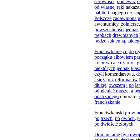
surowości
,
ponieważ
o
od
własnej
ręki
nakaza
habitu
i
nagiego
do
słu
Polszcze
zadawniona
awanturnicy
,
żołnierze
powszechności
jednak
trepkach
drewnianych
nodze
sukienną
,
takieg
Franciszkanie
co
do
re
początku
albowiem
pa
kolor
w
cale
czarny
i
g
niektórych
jednak
klas
czyli
komendarstwa
,
d
księża
niż
reformatów
dłużej
,
owszem
i
po
lat
odmieniać
muszą
;
a
be
opatrzonego
ubiorami
franciszkanie
.
Franciszkański
prowinc
po
trzech
,
po
dwóch
,
p
po
dwieście
złotych
.
Dominikanie
byli
dwoj