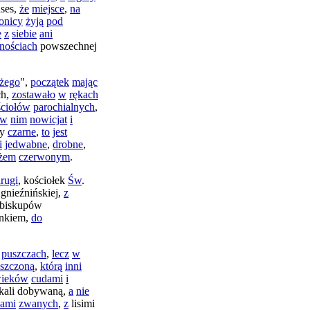
ses
,
że
miejsce
,
na
onicy
żyją
pod
e
z
siebie
ani
znościach
powszechnej
żego
",
początek
mając
ch
,
zostawało
w
rękach
ściołów
parochialnych
,
w
nim
nowicjat
i
y
czarne
,
to
jest
i
jedwabne
,
drobne
,
żem
czerwonym
.
rugi
,
kościołek
Św
.
gnieźnińskiej
,
z
ybiskupów
onkiem
,
do
puszczach
,
lecz
w
szczoną
,
którą
inni
ieków
cudami
i
ali
dobywaną
,
a
nie
kami
zwanych
,
z
lisimi