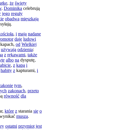
ątkę
,
że
święty
w
.
Dominika
celebrują
w
jego
reguły
ie
obadwa
mięszkają
syłają
.
kościoła
,
i
mają
nadane
romotor
daje
ludowi
kapach
,
od
Wielkiej
używają
odzienia
:
ną
z
rękawami
,
także
ytę
albo
na
dysputę
,
abicie
,
z
kapą
i
habity
z
kapturami
,
i
zakonie
tym
,
nych
zakonach
,
przeto
ną
równość
dla
ar
,
które
z
starania
się
o
wynikać
muszą
.
óry
ostatni
przymiot
jest