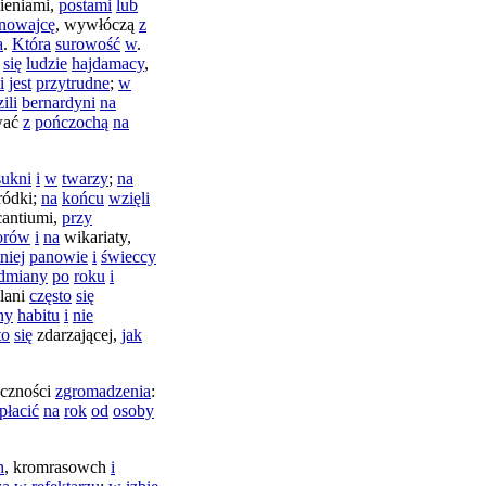
ieniami
,
postami
lub
nowajcę
,
wywłóczą
z
a
.
Która
surowość
w
.
się
ludzie
hajdamacy
,
i
jest
przytrudne
;
w
ili
bernardyni
na
wać
z
pończochą
na
sukni
i
w
twarzy
;
na
ródki
;
na
końcu
wzięli
antiumi
,
przy
orów
i
na
wikariaty
,
niej
panowie
i
świeccy
dmiany
po
roku
i
lani
często
się
ny
habitu
i
nie
to
się
zdarzającej
,
jak
iczności
zgromadzenia
:
płacić
na
rok
od
osoby
h
,
kromrasowch
i