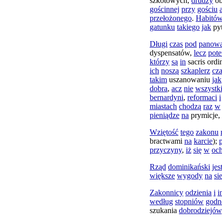
szkotowych
,
drudzy
o
gościnnej
przy
gościu
przełożonego
.
Habitó
gatunku
takiego
jak
py
Długi
czas
pod
panow
dyspensatów
,
lecz
pot
którzy
są
in
sacris
ordi
ich
noszą
szkaplerz
cz
takim
uszanowaniu
jak
dobra
,
acz
nie
wszystk
bernardyni
,
reformaci
i
miastach
chodzą
raz
w
pieniądze
na
prymicje
,
Wziętość
tego
zakonu
bractwami
na
karcie
);
przyczyny
,
iż
się
w
oc
Rząd
dominikański
jes
większe
wygody
na
si
Zakonnicy
odzienia
i
i
według
stopniów
godn
szukania
dobrodziejów