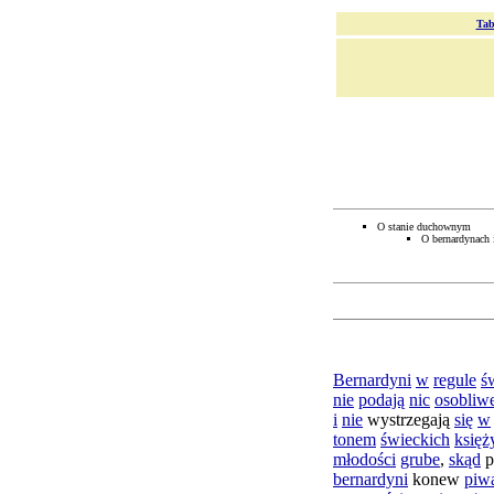
Tab
O stanie duchownym
O bernardynach 
Bernardyni
w
regule
ś
nie
podają
nic
osobliw
i
nie
wystrzegają
się
w
tonem
świeckich
księż
młodości
grube
,
skąd
p
bernardyni
konew
piw