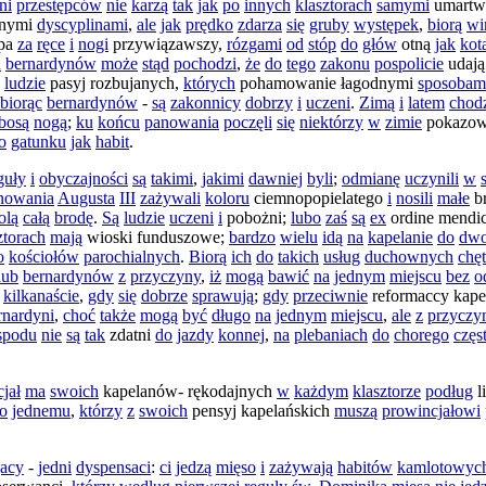
ni
przestępców
nie
karzą
tak
jak
po
innych
klasztorach
samymi
umartw
nymi
dyscyplinami
,
ale
jak
prędko
zdarza
się
gruby
występek
,
biorą
wi
pa
za
ręce
i
nogi
przywiązawszy
,
rózgami
od
stóp
do
głów
otną
jak
kot
u
bernardynów
może
stąd
pochodzi
,
że
do
tego
zakonu
pospolicie
udają
,
ludzie
pasyj
rozbujanych
,
których
pohamowanie
łagodnymi
sposobam
biorąc
bernardynów
-
są
zakonnicy
dobrzy
i
uczeni
.
Zimą
i
latem
chodz
bosą
nogą
;
ku
końcu
panowania
poczęli
się
niektórzy
w
zimie
pokazo
o
gatunku
jak
habit
.
guły
i
obyczajności
są
takimi
,
jakimi
dawniej
byli
;
odmianę
uczynili
w
nowania
Augusta
III
zażywali
koloru
ciemnopopielatego
i
nosili
małe
b
olą
całą
brodę
.
Są
ludzie
uczeni
i
pobożni
;
lubo
zaś
są
ex
ordine
mendic
ztorach
mają
wioski
funduszowe
;
bardzo
wielu
idą
na
kapelanie
do
dw
o
kościołów
parochialnych
.
Biorą
ich
do
takich
usług
duchownych
chęt
lub
bernardynów
z
przyczyny
,
iż
mogą
bawić
na
jednym
miejscu
bez
o
kilkanaście
,
gdy
się
dobrze
sprawują
;
gdy
przeciwnie
reformaccy
kape
rnardyni
,
choć
także
mogą
być
długo
na
jednym
miejscu
,
ale
z
przyczy
spodu
nie
są
tak
zdatni
do
jazdy
konnej
,
na
plebaniach
do
chorego
częs
jał
ma
swoich
kapelanów-
rękodajnych
w
każdym
klasztorze
podług
l
o
jednemu
,
którzy
z
swoich
pensyj
kapelańskich
muszą
prowincjałowi
acy
-
jedni
dyspensaci
:
ci
jedzą
mięso
i
zażywają
habitów
kamlotowyc