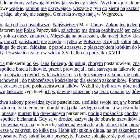
i
do
ambony
zażywają
biretów
jak
świeccy
księża
.
Wychodząc
za
klau
towe
wąskie
,
ramion
nie
okrywające
,
wiszące
z
tyłu
do
ziemi
na
kształt
kę
idąc
,
aby
się
nie
szargał
.
Generała
swego
mają
w
Węgrzech
.
ie
dali
od
czci
osobliwszej
Najświętszej
Marii
Panny
.
Zakon
ten
jeden
datorem
jest
Polak
Papczyński
,
szlachcic
;
ma
drugą
osobliwość
ten
zak
ły
rok
za
dusze
zmarłych
.
Mięszkają
na
puszczach
,
dla
małej
liczby
kla
w
innych
państwach
nie
znajdują
,
tylko
w
Polszcze
.
Krój
ich
sukni
taki
długa
do
ziemi
,
fałdzista
,
z
przodu
zaszyta
,
z
płaszczykiem
krótkim
do
ły
.
Powstał
ten
zakon
w
wieku
XVII
albo
na
początku
XVIII
.
cia
miłosierni
od
św
.
Jana
Bożego
,
do
usługi
chorym
postanowieni
,
zna
spolicie
bracia
laikowie
,
przeor
,
prowincjał
i
cała
starszyzna
laikowie
;
z
n
,
a
najwięcej
dwóch
w
klasztorze
;
ci
są
tegoż
samego
zakonu
,
nie
nale
uchownej
i
do
nabożeństwa
kościelnego
dla
swoich
zakonników
.
Porz
ą
zostawać
pod
posłuszeństwem
laików
.
Wzbili
się
byli
raz
w
górę
nad
wu
laikowie
zepchnęli
ich
w
dawne
poniżenie
i
są
teraz
panami
rządów
dwa
zakony
prowadzą
życie
pustelnicze
,
siedliska
swoje
mają
w
borac
asztorem
,
tylko
eremem
,
domki
mają
dla
każdego
osobne
,
a
w
pośrodku
e
opasują
murem
lub
drewnianym
parkanem
,
podług
możności
;
chodzą
spolicie
bielanami
.
Gdy
są
w
drodze
,
zażywają
do
obuwia
trzewików
drewnianych
,
na
pończochę
sukienną
wzutych
,
a
do
ołtarza
idąc
biorą
wsze
w
zakrystii
po
kilka
par
.
Habit
ich
:
suknia
długa
,
na
tej
szkaplerz
zypasany
.
Przy
sukni
kaptur
przyszyty
.
Płaszcz
spinający
się
pod
szyją