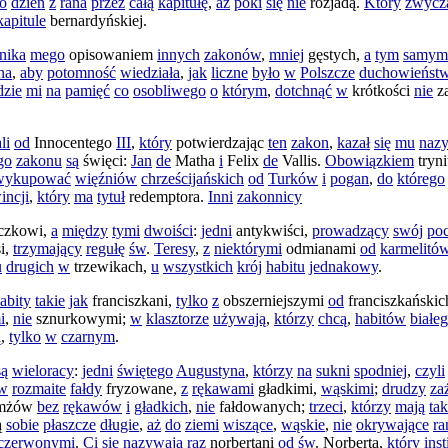
o
dzień
z
rana
przez
całą
kapitułę
,
aż
póki
się
nie
rozjadą
.
Który
zwycz
kapitule
bernardyńskiej
.
nika
mego
opisowaniem
innych
zakonów
,
mniej
gęstych
,
a
tym
samym
na
,
aby
potomność
wiedziała
,
jak
liczne
było
w
Polszcze
duchowieńst
dzie
mi
na
pamięć
co
osobliwego
o
którym
,
dotchnąć
w
krótkości
nie
z
li
od
Innocentego
III
,
który
potwierdzając
ten
zakon
,
kazał
się
mu
naz
go
zakonu
są
święci
:
Jan
de
Matha
i
Felix
de
Vallis
.
Obowiązkiem
tryn
wykupować
więźniów
chrześcijańskich
od
Turków
i
pogan
,
do
którego
incji
,
który
ma
tytuł
redemptora
.
Inni
zakonnicy
iczkowi
,
a
między
tymi
dwoiści
:
jedni
antykwiści
,
prowadzący
swój
poc
i
,
trzymający
regułę
św
.
Teresy
,
z
niektórymi
odmianami
od
karmelitó
u
drugich
w
trzewikach
,
u
wszystkich
krój
habitu
jednakowy
.
abity
takie
jak
franciszkani
,
tylko
z
obszerniejszymi
od
franciszkańskic
i
,
nie
sznurkowymi
;
w
klasztorze
używają
,
którzy
chcą
,
habitów
białe
ą
,
tylko
w
czarnym
.
są
wieloracy
:
jedni
świętego
Augustyna
,
którzy
na
sukni
spodniej
,
czyli
w
rozmaite
fałdy
fryzowane
,
z
rękawami
gładkimi
,
wąskimi
;
drudzy
za
mżów
bez
rękawów
i
gładkich
,
nie
fałdowanych
;
trzeci
,
którzy
mają
tak
ą
sobie
płaszcze
długie
,
aż
do
ziemi
wiszące
,
wąskie
,
nie
okrywające
ra
czerwonymi
.
Ci
się
nazywają
raz
norbertani
od
św
.
Norberta
,
który
ins