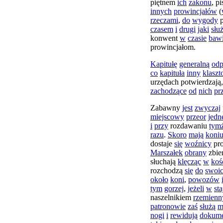
piętnem
ich
zakonu
,
pi
innych
prowincjałów
(
rzeczami
,
do
wygody
czasem
i
drugi
jaki
słu
konwent
w
czasie
bawi
prowincjałom
.
Kapitułę
generalną
odp
co
kapituła
inny
klaszt
urzędach
potwierdzają
zachodzące
od
nich
pr
Zabawny
jest
zwyczaj
miejscowy
przeor
jedn
i
przy
rozdawaniu
tym
razu
.
Skoro
mają
koni
dostaje
się
woźnicy
pr
Marszałek
obrany
zbie
słuchają
klęcząc
w
koś
rozchodzą
się
do
swoi
około
koni
,
powozów
tym
gorzej
,
jeżeli
w
sta
naszelnikiem
rzemien
patronowie
zaś
służą
m
nogi
i
rewidują
dokume