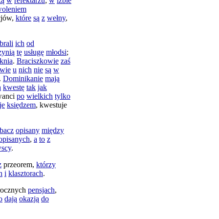
zą
w
refektarzu
;
w
izbie
oleniem
cjów
,
które
są
z
wełny
,
brali
ich
od
zynią
tę
usługę
młodsi
;
knia
.
Braciszkowie
zaś
owie
u
nich
nie
są
w
.
Dominikanie
mają
a
kwestę
tak
jak
wanci
po
wielkich
tylko
je
księdzem
,
kwestuje
bacz
opisany
między
opisanych
,
a
to
z
wscy
.
z
przeorem
,
którzy
h
i
klasztorach
.
rocznych
pensjach
,
o
dają
okazją
do