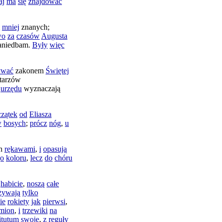
aj
ma
się
znajdować
mniej
znanych
;
wo
za
czasów
Augusta
aniedbam
.
Były
więc
ywać
zakonem
Świętej
itarzów
urzędu
wyznaczają
zątek
od
Eliasza
w
bosych
;
prócz
nóg
,
u
h
rękawami
,
i
opasują
go
koloru
,
lecz
do
chóru
habicie
,
noszą
całe
żywają
tylko
ie
rokiety
jak
pierwsi
,
mion
,
i
trzewiki
na
titutum
swoje
,
z
reguły