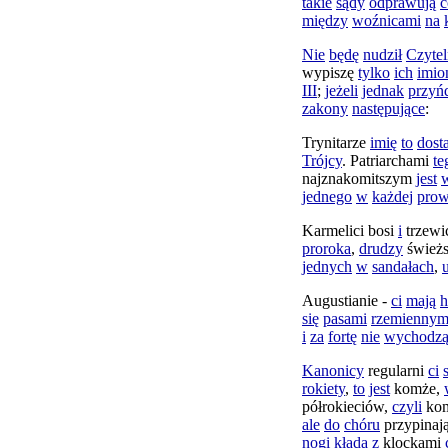
takie
sądy
odprawują
c
między
woźnicami
na
Nie
będę
nudził
Czytel
wypiszę
tylko
ich
imio
III
;
jeżeli
jednak
przyń
zakony
następujące
:
Trynitarze
imię
to
dosta
Trójcy
.
Patriarchami
te
najznakomitszym
jest
jednego
w
każdej
prow
Karmelici
bosi
i
trzew
proroka
,
drudzy
świeżs
jednych
w
sandałach
,
Augustianie
-
ci
mają
h
się
pasami
rzemiennym
i
za
fortę
nie
wychodz
Kanonicy
regularni
ci
rokiety
,
to
jest
komże
,
półrokieciów
,
czyli
ko
ale
do
chóru
przypinaj
nogi
kładą
z
klockami