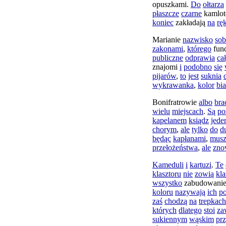
opuszkami
.
Do
ołtarza
płaszcze
czarne
kamlo
koniec
zakładają
na
rę
Marianie
nazwisko
sob
zakonami
,
którego
fun
publiczne
odprawia
ca
znajomi
i
podobno
się
pijarów
,
to
jest
suknia
wykrawanka
,
kolor
bia
Bonifratrowie
albo
bra
wielu
miejscach
.
Są
po
kapelanem
ksiądz
jede
chorym
,
ale
tylko
do
d
będąc
kapłanami
,
musz
przełożeństwa
,
ale
zno
Kameduli
i
kartuzi
.
Te
klasztoru
nie
zowią
kl
wszystko
zabudowani
koloru
nazywają
ich
po
zaś
chodzą
na
trepkach
których
dlatego
stoi
za
sukiennym
wąskim
pr