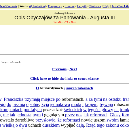
le of Contents
|
Words
:
Alphabetical
-
Frequency
-
Inverse
-
Length
-
Statistics
|
Help
|
IntraText Lib
Jedrzej Kitowicz
Opis Obyczajów za Panowania - Augusta III
IntraText CT - Text
i innych zakonach
Previous
-
Next
Click here to hide the links to concordance
O
bernardynach
i
innych
zakonach
w
.
Franciszka
trzymają
miejsce
po
reformatach
,
a
za
tymi
na
ostatku
fra
ego
do
pisania
o
sobie
,
żyją
jednakową
modą
i
krojem
,
bywają
rubaszn
kompaniach
poufałych
przesadzać
świeckich
w
tęgości
głowy
na
trunk
y
,
nie
tak
jednostajnym
i
gęgniącym
przez
nos
jak
reformaci
.
Glosy
for
owstało
żartobliwe
przysłowie
,
że
reformaci
nowicjuszom
swoim
łami
a
wielką
o
dwu
uchach
duszkiem
wypijać
dają
.
Rząd
tego
zakonu
coko