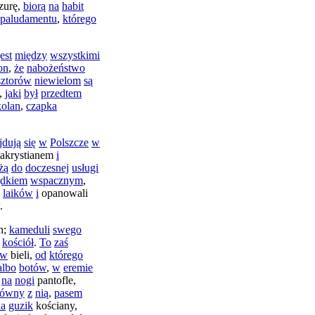
zurę
,
biorą
na
habit
paludamentu
,
którego
jest
między
wszystkimi
on
,
że
nabożeństwo
sztorów
niewielom
są
,
jaki
był
przedtem
kolan
,
czapka
jdują
się
w
Polszcze
w
akrystianem
i
żą
do
doczesnej
usługi
ądkiem
wspacznym
,
laików
i
opanowali
.
h
;
kameduli
swego
kościół
.
To
zaś
w
bieli
,
od
którego
albo
botów
,
w
eremie
na
nogi
pantofle
,
równy
z
nią
,
pasem
na
guzik
kościany
,