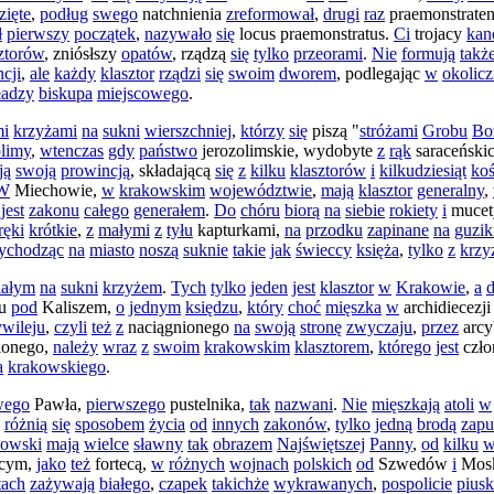
zięte
,
podług
swego
natchnienia
zreformował
,
drugi
raz
praemonstraten
ł
pierwszy
początek
,
nazywało
się
locus
praemonstratus
.
Ci
trojacy
kan
ztorów
,
zniósłszy
opatów
,
rządzą
się
tylko
przeorami
.
Nie
formują
takż
cji
,
ale
każdy
klasztor
rządzi
się
swoim
dworem
,
podlegając
w
okolic
ładzy
biskupa
miejscowego
.
mi
krzyżami
na
sukni
wierszchniej
,
którzy
się
piszą
"
stróżami
Grobu
Bo
olimy
,
wtenczas
gdy
państwo
jerozolimskie
,
wydobyte
z
rąk
saraceński
ją
swoją
prowincją
,
składającą
się
z
kilku
klasztorów
i
kilkudziesiąt
ko
W
Miechowie
,
w
krakowskim
województwie
,
mają
klasztor
generalny
,
jest
zakonu
całego
generałem
.
Do
chóru
biorą
na
siebie
rokiety
i
mucet
ręki
krótkie
,
z
małymi
z
tyłu
kapturkami
,
na
przodku
zapinane
na
guzik
ychodząc
na
miasto
noszą
suknie
takie
jak
świeccy
księża
,
tylko
z
krzy
iałym
na
sukni
krzyżem
.
Tych
tylko
jeden
jest
klasztor
w
Krakowie
,
a
d
u
pod
Kaliszem
,
o
jednym
księdzu
,
który
choć
mięszka
w
archidiecezji
ywileju
,
czyli
też
z
naciągnionego
na
swoją
stronę
zwyczaju
,
przez
arc
ionego
,
należy
wraz
z
swoim
krakowskim
klasztorem
,
którego
jest
czł
a
krakowskiego
.
wego
Pawła
,
pierwszego
pustelnika
,
tak
nazwani
.
Nie
mięszkają
atoli
w
różnią
się
sposobem
życia
od
innych
zakonów
,
tylko
jedną
brodą
zapu
howski
mają
wielce
sławny
tak
obrazem
Najświętszej
Panny
,
od
kilku
w
ącym
,
jako
też
fortecą
,
w
różnych
wojnach
polskich
od
Szwedów
i
Mosk
tach
zażywają
białego
,
czapek
takichże
wykrawanych
,
pospolicie
pius