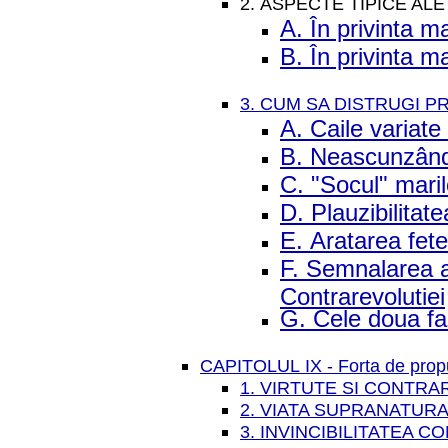
2. ASPECTE TIPICE A
A. În privinta m
B. În privinta ma
3. CUM SA DISTRUGI 
A. Caile variate
B. Neascunzând
C. "Socul" maril
D. Plauzibilitate
E. Aratarea fete
F. Semnalarea a
Contrarevolutiei
G. Cele doua fa
CAPITOLUL IX - Forta de propul
1. VIRTUTE SI CONTR
2. VIATA SUPRANATUR
3. INVINCIBILITATEA 