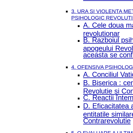
3. URA SI VIOLENTA 
PSIHOLOGIC REVOLUT
A. Cele doua mar
revolutionar
B. Razboiul psih
apogeului Revolu
aceasta se conf
4. OFENSIVA PSIHOLOGI
A. Conciliul Vati
B. Biserica : cen
Revolutie si Con
C. Reactii întem
D. Eficacitatea a
entitatile simila
Contrarevolutie
5. O EVALUARE A ULTIM