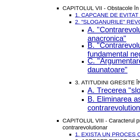
CAPITOLUL VII - Obstacole în 
1. CAPCANE DE EVITA
2. "SLOGANURILE" REV
A. "Contrarevolu
anacronica"
B. "Contrarevolu
fundamental neg
C. "Argumentare
daunatoare"
3. ATITUDINI GRESITE 
A. Trecerea "slo
B. Eliminarea as
contrarevolutio
CAPITOLUL VIII - Caracterul pro
contrarevolutionar
1. EXISTA UN PROCE