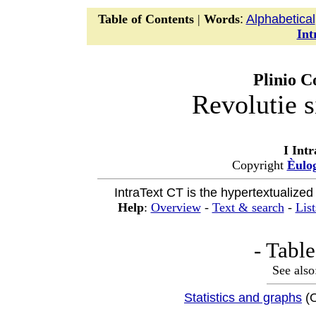
:
Alphabetical
Table of Contents
|
Words
Int
Plinio C
Revolutie s
I Int
Copyright
Èulo
IntraText CT is the hypertextualized
Help
:
Overview
-
Text & search
-
List
- Table
See also
Statistics and graphs
(O