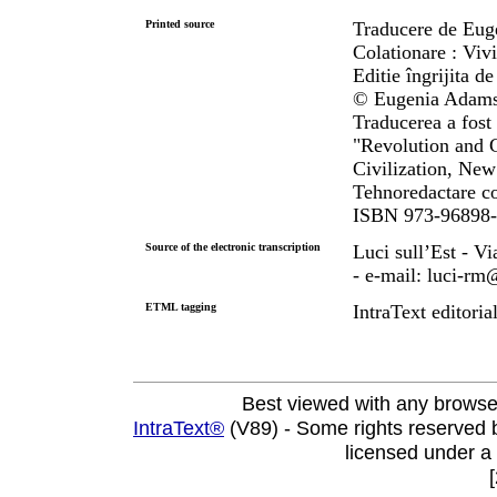
Printed source
Traducere de Eu
Colationare : Viv
Editie îngrijita 
© Eugenia Adam
Traducerea a fost 
"Revolution and C
Civilization, New
Tehnoredactare c
ISBN 973-96898-
Source of the electronic transcription
Luci sull’Est - V
- e-mail: luci-rm@
ETML tagging
IntraText editorial
Best viewed with any browse
IntraText®
(V89) - Some rights reserved
licensed under a