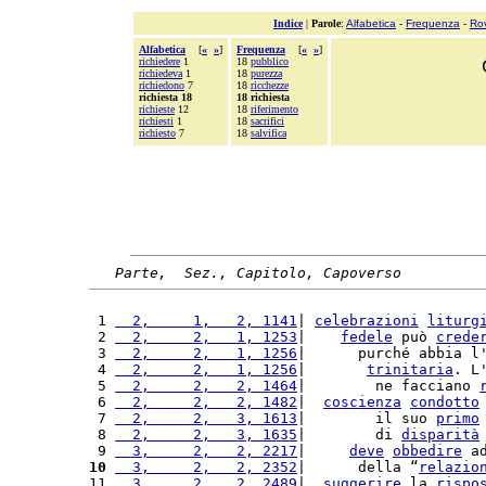
Indice
|
Parole
:
Alfabetica
-
Frequenza
-
Ro
Alfabetica
[
«
»
]
Frequenza
[
«
»
]
richiedere
1
18
pubblico
richiedeva
1
18
purezza
richiedono
7
18
ricchezze
richiesta 18
18 richiesta
richieste
12
18
riferimento
richiesti
1
18
sacrifici
richiesto
7
18
salvifica
Parte,  Sez., Capitolo, Capoverso
 1 
  2,     1,   2, 1141
| 
celebrazioni
liturg
 2 
  2,     2,   1, 1253
|    
fedele
 può 
crede
 3 
  2,     2,   1, 1256
|      purché abbia l
 4 
  2,     2,   1, 1256
|       
trinitaria
. L
 5 
  2,     2,   2, 1464
|        ne facciano 
 6 
  2,     2,   2, 1482
|  
coscienza
condotto
 7 
  2,     2,   3, 1613
|        il suo 
primo
 8 
  2,     2,   3, 1635
|        di 
disparità
 9 
  3,     2,   2, 2217
|     
deve
obbedire
 a
10
  3,     2,   2, 2352
|      della “
relazio
11 
  3,     2,   2, 2489
|  
suggerire
 la 
rispo