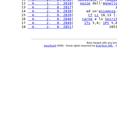
12 
  4,     1,   1, 2618
|   
nozze
 dell'
Agnell
13 
  4,     2,   0, 2817
|                    
14 
  4,     2,   0, 2838
|      ad un'
esigenza
15 
  4,     2,   0, 2839
|       
Cf
Lc
 18,13 ]
16 
  4,     2,   0, 2846
|    
carne
 e lo 
Spiri
17 
  4,     2,   0, 2849
|     
1Ts
 5,6; 
1Pt
 5,
18 
  4,     2,   0, 2851
|                 285
Best viewed with any br
IntraText®
(V89) - Some rights reserved by
EuloTech SRL
- 1