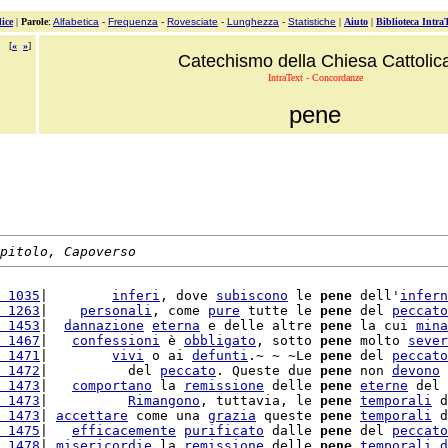
ice
|
Parole
:
Alfabetica
-
Frequenza
-
Rovesciate
-
Lunghezza
-
Statistiche
|
Aiuto
|
Biblioteca Intra
[
«
»
]
Catechismo della Chiesa Cattolic
IntraText - Concordanze
pene
pitolo, Capoverso
 1035
|        
inferi
, dove 
subiscono
 le 
pene
 dell'
infern
 1263
|    
personali
, come 
pure
 tutte le 
pene
 del 
peccato
 1453
|  
dannazione
eterna
 e delle altre 
pene
 la cui 
mina
 1467
|   
confessioni
 è 
obbligato
, sotto 
pene
 molto 
sever
 1471
|        
vivi
 o ai 
defunti
.~ ~ ~Le 
pene
 del 
peccato
 1472
|          del 
peccato
. Queste due 
pene
 non 
devono
 1473
|   
comportano
 la 
remissione
 delle 
pene
eterne
 del 
 1473
|          
Rimangono
, tuttavia, le 
pene
temporali
 d
 1473
| 
accettare
 come una 
grazia
 queste 
pene
temporali
 d
 1475
|   
efficacemente
purificato
 dalle 
pene
 del 
peccato
 1478
| 
misericordie
 la 
remissione
 delle 
pene
temporali
d