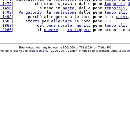
 1479
|         che siano sgravati dalle 
pene
temporali
d
 1496
|           almeno in 
parte
, delle 
pene
temporali
, 
 1498
|  
Purgatorio
, la 
remissione
 delle 
pene
temporali
, 
 1499
|      perché alleggerisca le loro 
pene
 e li 
salvi
,
 1503
|     
sforzi
 per 
alleviare
 le loro 
pene
.~ ~

 1863
|          del 
bene
morale
; 
merita
pene
temporali
. 
 2266
|          il 
dovere
 di 
infliggere
pene
 proporziona
Best viewed with any browser at 800x600 or 768x1024 on Tablet PC
me rights reserved by
EuloTech SRL
- 1996-2007. Content in this page is licensed under a
Creat