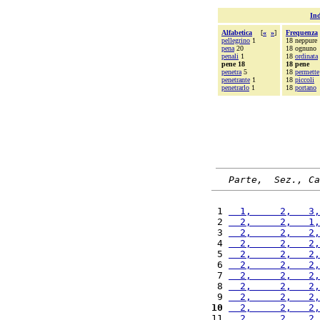
Ind
Alfabetica
[
«
»
]
Frequenza
pellegrino
1
18 neppure
pena
20
18 ognuno
penali
1
18
ordinata
pene 18
18 pene
penetra
5
18
permette
penetrante
1
18
piccoli
penetrarlo
1
18
portano
Parte,  Sez., Ca
 1 
  1,     2,   3,
 2 
  2,     2,   1,
 3 
  2,     2,   2,
 4 
  2,     2,   2,
 5 
  2,     2,   2,
 6 
  2,     2,   2,
 7 
  2,     2,   2,
 8 
  2,     2,   2,
 9 
  2,     2,   2,
10
  2,     2,   2,
11 
  2,     2,   2,