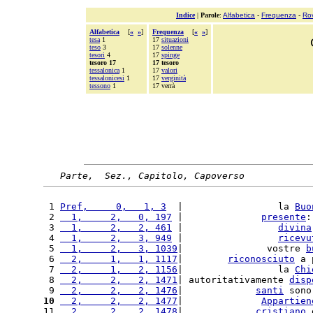
Indice
|
Parole
:
Alfabetica
-
Frequenza
-
Ro
Alfabetica
[
«
»
]
Frequenza
[
«
»
]
tesa
1
17
situazioni
teso
3
17
solenne
tesori
4
17
spinge
tesoro 17
17 tesoro
tessalonica
1
17
valori
tessalonicesi
1
17
verginità
tessono
1
17 verrà
Parte,  Sez., Capitolo, Capoverso
 1 
Pref,     0,   1, 3
  |                 la 
Buo
 2 
  1,     2,   0, 197
 |              
presente
:
 3 
  1,     2,   2, 461
 |                 
divina
 4 
  1,     2,   3, 949
 |                 
ricevu
 5 
  1,     2,   3, 1039
|               vostre 
b
 6 
  2,     1,   1, 1117
|        
riconosciuto
 a 
 7 
  2,     1,   2, 1156
|                 la 
Chi
 8 
  2,     2,   2, 1471
| autoritativamente 
disp
 9 
  2,     2,   2, 1476
|             
santi
 sono
10
  2,     2,   2, 1477
|              
Appartien
11 
  2,     2,   2, 1478
|             
cristiano
 