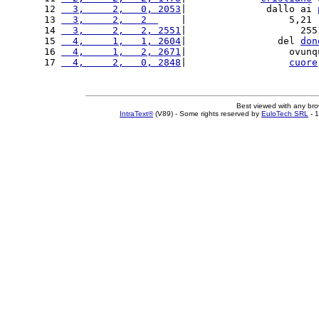
12 
  3,     2,   0, 2053
|              dallo ai 
13 
  3,     2,   2  
    |                  5,21 
14 
  3,     2,   2, 2551
|                    255
15 
  4,     1,   1, 2604
|                del 
don
16 
  4,     1,   2, 2671
|                  ovunq
17 
  4,     2,   0, 2848
|                  
cuore
Best viewed with any br
IntraText®
(V89) - Some rights reserved by
EuloTech SRL
- 1