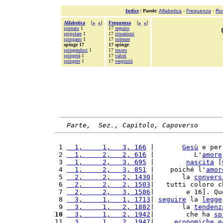
Indice
|
Parole
:
Alfabetica
-
Frequenza
-
Ro
Alfabetica
[
«
»
]
Frequenza
[
«
»
]
spietato
1
17
seguito
spigolare
1
17
situazioni
spingano
1
17
solenne
spinge 17
17 spinge
spingendosi
1
17
tesoro
spingerà
1
17
valori
spingere
1
17
verginità
Parte,  Sez., Capitolo, Capoverso
 1 
  1,     1,   3, 166
 |       
Gesù
 e per
 2 
  1,     2,   2, 616
 |          L'
amore
 3 
  1,     2,   3, 695
 |        
nascita
 [
 4 
  1,     2,   3, 851
 |    poiché l'
amor
 5 
  2,     2,   2, 1430
|       la 
convers
 6 
  2,     2,   2, 1503
|   tutti coloro c
 7 
  2,     2,   3, 1586
|        e 16]. Qu
 8 
  3,     1,   1, 1713
| 
seguire
 la 
legge
 9 
  3,     1,   2, 1882
|       la 
tendenz
10
  3,     1,   2, 1942
|        che ha 
sp
11 
  3,     1,   2, 1947
|     
economiche
e