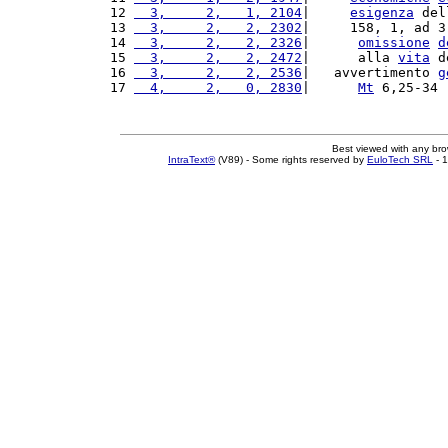
12 
  3,     2,   1, 2104
|     
esigenza
 del
13 
  3,     2,   2, 2302
|     158, 1, ad 3
14 
  3,     2,   2, 2326
|      
omissione
d
15 
  3,     2,   2, 2472
|      alla 
vita
 d
16 
  3,     2,   2, 2536
|   avvertimento 
g
17 
  4,     2,   0, 2830
|      
Mt
 6,25-34 
Best viewed with any br
IntraText®
(V89) - Some rights reserved by
EuloTech SRL
- 1