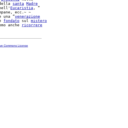
della 
santa
Madre
nell'
Eucaristia
, “

mpane, ecc.~ ~

è una “
venerazione
è 
fondato
 sul 
mistero
emo anche 
ricorrere
ive Commons License