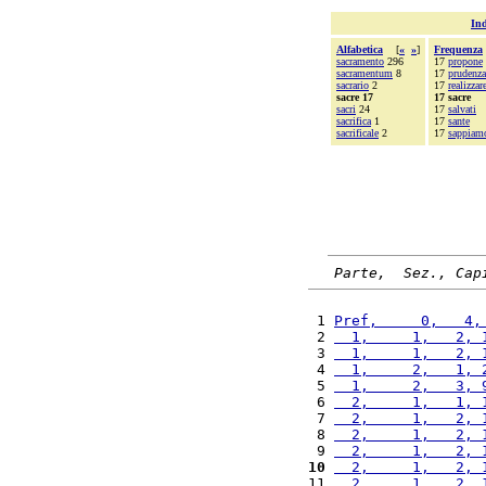
Ind
Alfabetica
[
«
»
]
Frequenza
sacramento
296
17
propone
sacramentum
8
17
prudenza
sacrario
2
17
realizzar
sacre 17
17 sacre
sacri
24
17
salvati
sacrifica
1
17
sante
sacrificale
2
17
sappiam
Parte,  Sez., Cap
 1 
Pref,     0,   4,
 2 
  1,     1,   2, 
 3 
  1,     1,   2, 
 4 
  1,     2,   1, 
 5 
  1,     2,   3, 
 6 
  2,     1,   1, 
 7 
  2,     1,   2, 
 8 
  2,     1,   2, 
 9 
  2,     1,   2, 
10
  2,     1,   2, 
11 
  2,     1,   2, 