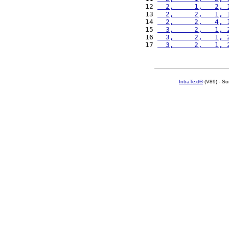
12 
  2,     1,   2, 
13 
  2,     2,   1, 
14 
  2,     2,   4, 
15 
  3,     2,   1, 
16 
  3,     2,   1, 
17 
  3,     2,   1, 
IntraText®
(V89) - So