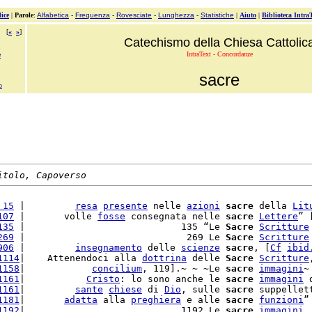
ice
|
Parole
:
Alfabetica
-
Frequenza
-
Rovesciate
-
Lunghezza
-
Statistiche
|
Aiuto
|
Biblioteca Intra
[
«
»
]
Catechismo della Chiesa Cattolic
IntraText - Concordanze
e
sacre
o
itolo, Capoverso
 15
 |         
resa
presente
 nelle 
azioni
sacre
 della 
Lit
107
 |       volle 
fosse
 consegnata nelle 
sacre
Lettere
” 
135
 |                            135 “Le 
Sacre
Scritture
269
 |                             269 Le 
Sacre
Scritture
906
 |         
insegnamento
 delle 
scienze
sacre
, [
Cf
ibid
1114
|    Attenendoci alla 
dottrina
 delle 
Sacre
Scritture
1158
|            
concilium
, 119].~ ~ ~Le 
sacre
immagini
~ 
1161
|           
Cristo
: lo sono anche le 
sacre
immagini
 
1161
|         
sante
chiese
 di 
Dio
, sulle 
sacre
 suppellet
1181
|       
adatta
 alla 
preghiera
 e alle 
sacre
funzioni
”
1192
|                            1192 Le 
sacre
immagini
,