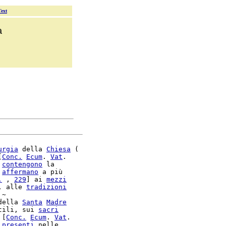
Text
a
urgia
 della 
Chiesa
 (

[
Conc.
Ecum
. 
Vat
.

contengono
 la

affermano
 a più

.
 , 
229
] ai 
mezzi
, alle 
tradizioni
~

della 
Santa
Madre
tili, sui 
sacri
 [
Conc.
Ecum
. 
Vat
.

 
presenti
 nelle
