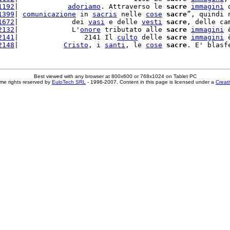
1192
|            
adoriamo
. Attraverso le 
sacre
immagini
 
1399
| 
comunicazione
 in 
sacris
 nelle 
cose
sacre
”, quindi 
1672
|             dei 
vasi
 e delle 
vesti
sacre
, delle ca
2132
|             L'
onore
 tributato alle 
sacre
immagini
 
2141
|                2141 Il 
culto
 delle 
sacre
immagini
 
2148
|           
Cristo
, i 
santi
, le 
cose
sacre
. E' blasf
Best viewed with any browser at 800x600 or 768x1024 on Tablet PC
me rights reserved by
EuloTech SRL
- 1996-2007. Content in this page is licensed under a
Creat