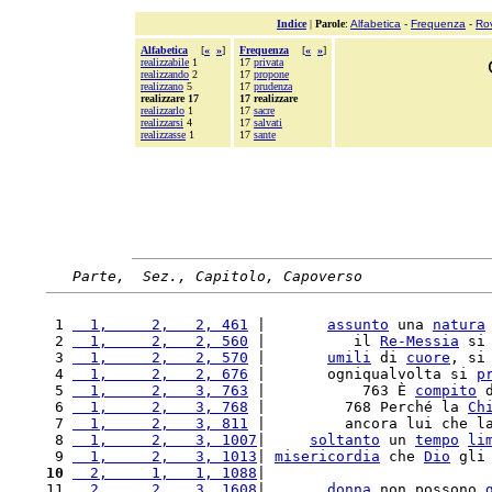
Indice
|
Parole
:
Alfabetica
-
Frequenza
-
Ro
Alfabetica
[
«
»
]
Frequenza
[
«
»
]
realizzabile
1
17
privata
realizzando
2
17
propone
realizzano
5
17
prudenza
realizzare 17
17 realizzare
realizzarlo
1
17
sacre
realizzarsi
4
17
salvati
realizzasse
1
17
sante
Parte,  Sez., Capitolo, Capoverso
 1 
  1,     2,   2, 461
 |       
assunto
 una 
natura
 2 
  1,     2,   2, 560
 |          il 
Re-Messia
 si
 3 
  1,     2,   2, 570
 |       
umili
 di 
cuore
, si
 4 
  1,     2,   2, 676
 |       ogniqualvolta si 
p
 5 
  1,     2,   3, 763
 |           763 È 
compito
 
 6 
  1,     2,   3, 768
 |         768 Perché la 
Ch
 7 
  1,     2,   3, 811
 |         ancora lui che l
 8 
  1,     2,   3, 1007
|     
soltanto
 un 
tempo
li
 9 
  1,     2,   3, 1013
| 
misericordia
 che 
Dio
 gli
10
  2,     1,   1, 1088
|                         
11 
  2,     2,   3, 1608
|       
donna
 non possono 