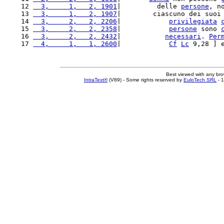
12 
  3,     1,   2, 1901
|         delle 
persone
, n
13 
  3,     1,   2, 1907
|        ciascuno dei suoi
14 
  3,     2,   2, 2206
|            
privilegiata
15 
  3,     2,   2, 2358
|            
persone
 sono 
16 
  3,     2,   2, 2432
|           
necessari
. 
Per
17 
  4,     1,   1, 2600
|            
Cf
Lc
 9,28 ] 
Best viewed with any br
IntraText®
(V89) - Some rights reserved by
EuloTech SRL
- 1