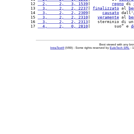
12 
  2,     2,   3, 1539
|         
regno
 di 
13 
  3,     2,   2, 2237
| 
finalizzato
 al 
be
14 
  3,     2,   2, 2309
|     
causato
 dall'
15 
  3,     2,   2, 2310
|   
veramente
 al 
be
16 
  3,     2,   2, 2313
|   sterminio di un
17 
  4,     2,   0, 2810
|          suo” e 
d
Best viewed with any br
IntraText®
(V89) - Some rights reserved by
EuloTech SRL
- 1