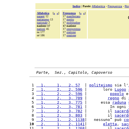
Indice
|
Parole
:
Alfabetica
-
Frequenza
-
Ro
Alfabetica
[
«
»
]
Frequenza
[
«
»
]
nazaret
12
17
manifestano
nazianzeno
13
17
merito
nazionale
2
17
moltitudine
nazione 17
17 nazione
nazioni
45
17
onnipotenza
ne 177
17
oratione
né 186
17
orazione
Parte,  Sez., Capitolo, Capoverso
 1 
  1,     1,   2, 57
  | 
politeismo
 sia l'
 2 
  1,     2,   2, 596
 |       loro 
Luogo
 3 
  1,     2,   2, 596
 |          
popolo
 e
 4 
  1,     2,   3, 709
 |         
regno
 di 
 5 
  1,     2,   3, 775
 |      essa 
raduna
 6 
  1,     2,   3, 781
 |          In ogni 
 7 
  1,     2,   3, 782
 |         il 
sacerd
 8 
  1,     2,   3, 803
 |         il 
sacerd
 9 
  2,     1,   2, 1138
|   nessuno” può 
co
10
  2,     1,   2, 1141
|       
eletta
, 
sac
11 
  2,     2,   1, 1268
|         il 
sacerd