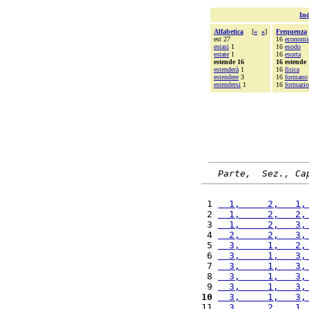
Ind
Alfabetica
[
«
»
]
Frequenza
est 27
16
economi
estasi
1
16
esodo
estate
1
16
esorta
estende 16
16 estende
estenderà
1
16
fisica
estendere
3
16
formano
estendersi
1
16
formazi
Parte,  Sez., Ca
 1 
  1,     2,   1,
 2 
  1,     2,   2,
 3 
  1,     2,   3,
 4 
  2,     2,   3,
 5 
  3,     1,   2,
 6 
  3,     1,   3,
 7 
  3,     1,   3,
 8 
  3,     1,   3,
 9 
  3,     1,   3,
10
  3,     1,   3,
11 
  3,     2,   1,