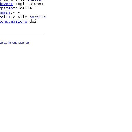
doveri
 degli alunni

mpimento
 della

emici
.~ ~

telli
 e alle 
sorelle
consumazione
ive Commons License