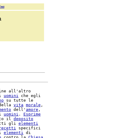
Text
a
ine all'altro

i 
uomini
 che egli

no
 su tutte le

della 
vita
morale
,

mento
 dell'
amore
,

i 
uomini
. 
Esprime
to il 
deposito
tti gli 
elementi
recetti
i 
elementi
 di

e
 contro la 
Chiesa