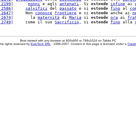
 2199
|      
nonni
 e agli 
antenati
. Si 
estende
infine
 ai 
 2586
|     
salvifici
 del 
passato
 e si 
estende
fino
 al 
co
 2647
|     Non 
conosce
frontiere
 e si 
estende
 anche ai 
n
 2674
|       la 
maternità
 di 
Maria
 si 
estende
ora
 ai 
fra
 2749
|     come il suo 
Sacrificio
, si 
estende
fino
 alla 
Best viewed with any browser at 800x600 or 768x1024 on Tablet PC
me rights reserved by
EuloTech SRL
- 1996-2007. Content in this page is licensed under a
Creat