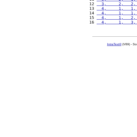
12 
  3,     2,   2,
13 
  4,     1,   1,
14 
  4,     1,   1,
15 
  4,     1,   2,
16 
  4,     1,   3,
IntraText®
(V89) - So