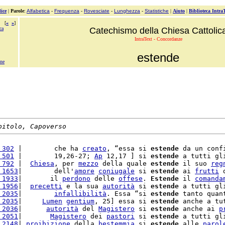
ice
|
Parole
:
Alfabetica
-
Frequenza
-
Rovesciate
-
Lunghezza
-
Statistiche
|
Aiuto
|
Biblioteca Intra
[
«
»
]
ca
Catechismo della Chiesa Cattolic
IntraText - Concordanze
estende
one
pitolo, Capoverso
 302
 |        che ha 
creato
, “essa si 
estende
 da un conf
 501
 |        19,26-27; 
Ap
 12,17 ] si 
estende
 a tutti gl
 792
 |  
Chiesa
, per 
mezzo
 della quale 
estende
 il suo 
reg
 1653
|        dell'
amore
coniugale
 si 
estende
 ai 
frutti
 
 1933
|       il 
perdono
 delle 
offese
. 
Estende
 il 
comanda
 1956
|  
precetti
 e la sua 
autorità
 si 
estende
 a tutti gl
 2035
|        
infallibilità
. Essa “si 
estende
 tanto quan
 2035
|     
Lumen
gentium
, 25] essa si 
estende
 anche a tu
 2036
|      
autorità
 del 
Magistero
 si 
estende
 anche ai 
p
 2051
|       
Magistero
 dei 
pastori
 si 
estende
 a tutti gl
 2148
| 
proibizione
 della 
bestemmia
 si 
estende
 alle 
parol