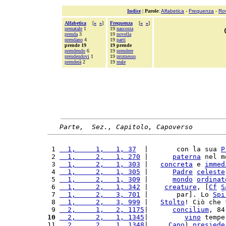
Indice
|
Parole
:
Alfabetica
-
Frequenza
-
Ro
Alfabetica
[
«
»
]
Frequenza
[
«
»
]
prenatale
1
19
nascosta
prenda
3
19
novella
prendano
4
19
parti
prende 19
19 prende
prendendo
6
19
prendere
prendendovi
1
19
promesso
prenderà
2
19
reale
Parte,  Sez., Capitolo, Capoverso
 1 
  1,     1,   1, 37
  |       con la sua 
P
 2 
  1,     2,   1, 270
 |      
paterna
 nel m
 3 
  1,     2,   1, 303
 |   
concreta
 e 
immed
 4 
  1,     2,   1, 305
 |      
Padre
celeste
 5 
  1,     2,   1, 309
 |      
mondo
ordinat
 6 
  1,     2,   1, 342
 |    
creature
, [
Cf
S
 7 
  1,     2,   3, 701
 |       par]. Lo 
Spi
 8 
  1,     2,   3, 999
 |   
Stolto
! Ciò che 
 9 
  2,     1,   2, 1175
|      
concilium
, 84
10
  2,     2,   1, 1345
|         
vino
 tempe
11 
  2,     2,   1, 1348
|     
Capo
) 
presiede