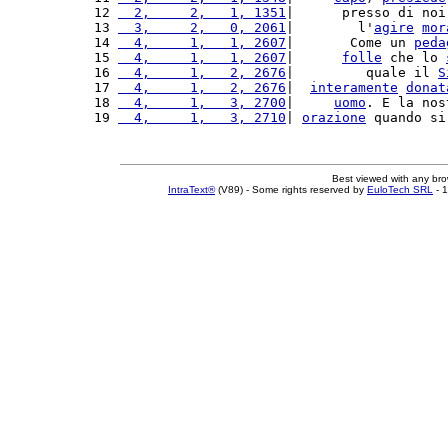
12 
  2,     2,   1, 1351
|      presso di noi
13 
  3,     2,   0, 2061
|        l'
agire
mor
14 
  4,     1,   1, 2607
|       Come un 
peda
15 
  4,     1,   1, 2607
|      
folle
 che lo 
16 
  4,     1,   2, 2676
|         quale il 
S
17 
  4,     1,   2, 2676
|  
interamente
donat
18 
  4,     1,   3, 2700
|     
uomo
. E la nos
19 
  4,     1,   3, 2710
| 
orazione
 quando si
Best viewed with any br
IntraText®
(V89) - Some rights reserved by
EuloTech SRL
- 1