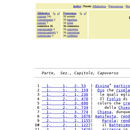
Indice
|
Parole
:
Alfabetica
-
Frequenza
-
Ro
Alfabetica
[
«
»
]
Frequenza
[
«
»
]
comune
141
16 avendo
comunemente
1
16
bambino
comuni
7
16
colpe
comunica 16
16 comunica
comunicando
5
16
concepito
comunicandogli
1
16
concezione
comunicano
5
16
conferma
Parte,  Sez., Capitolo, Capoverso
 1 
  1,     1,   2, 53
  | 
divina
” 
partico
 2 
  1,     1,   3, 159
 |  
Dio
 che 
rivela
 3 
  1,     2,   1, 236
 |   le quali egli
 4 
  1,     2,   2, 470
 |   Il 
Figlio
 di 
 5 
  1,     2,   3, 690
 |  coloro che 
cre
 6 
  1,     2,   3, 739
 |     della 
Chies
 7 
  1,     2,   3, 774
 |  
Chiesa
, dunque
 8 
  2,     1,   0, 1076
| 
manifesta
, 
rend
 9 
  2,     1,   2, 1155
|    
Parola
; 
rend
10
  2,     2,   1, 1227
|    il 
Battesimo
11 
  2,     2,   1, 1416
|    
accresce
 in 