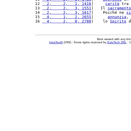
12 
  2,     2,   1, 1416
|     
carità
 tra 
13 
  2,     2,   3, 1551
|   Il 
sacramento
14 
  2,     2,   3, 1617
|    Poiché ne 
si
15 
  4,     1,   2, 2655
|      
annunzia
, 
16 
  4,     2,   0, 2780
|    lo 
Spirito
 d
Best viewed with any br
IntraText®
(V89) - Some rights reserved by
EuloTech SRL
- 1