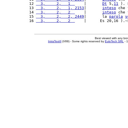
12 
  3,     2,   1  
    |       
Dt
 5,
11
 ). 
13 
  3,     2,   1, 2153
|       
inteso
 che 
14 
  3,     2,   2  
    |       
inteso
 che 
15 
  3,     2,   2, 2449
|       la 
parola
v
16 
  3,     2,   2  
    |      Es 20,16 ).~
Best viewed with any br
IntraText®
(V89) - Some rights reserved by
EuloTech SRL
- 1