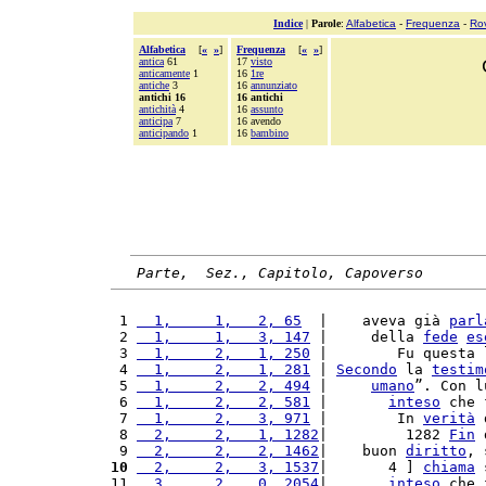
Indice
|
Parole
:
Alfabetica
-
Frequenza
-
Ro
Alfabetica
[
«
»
]
Frequenza
[
«
»
]
antica
61
17
visto
anticamente
1
16
1re
antiche
3
16
annunziato
antichi 16
16 antichi
antichità
4
16
assunto
anticipa
7
16 avendo
anticipando
1
16
bambino
Parte,  Sez., Capitolo, Capoverso
 1 
  1,     1,   2, 65
  |    aveva già 
parl
 2 
  1,     1,   3, 147
 |     della 
fede
es
 3 
  1,     2,   1, 250
 |        Fu questa 
 4 
  1,     2,   1, 281
 | 
Secondo
 la 
testim
 5 
  1,     2,   2, 494
 |     
umano
”. Con l
 6 
  1,     2,   2, 581
 |       
inteso
 che 
 7 
  1,     2,   3, 971
 |        In 
verità
 
 8 
  2,     2,   1, 1282
|         1282 
Fin
 
 9 
  2,     2,   2, 1462
|    buon 
diritto
, 
10
  2,     2,   3, 1537
|       4 ] 
chiama
 
11 
  3,     2,   0, 2054
|       
inteso
 che 