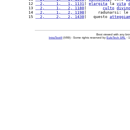
12 
  2,     1,   1, 1131
| 
elargita
 la 
vita
13 
  2,     1,   2, 1180
|       
culto
divin
14 
  2,     1,   2, 1198
|     radunarsi: le
15 
  2,     2,   2, 1430
|   questo 
atteggia
Best viewed with any br
IntraText®
(V89) - Some rights reserved by
EuloTech SRL
- 1