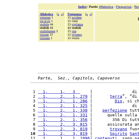
Indice
|
Parole
:
Alfabetica
-
Frequenza
-
Ro
Alfabetica
[
«
»
]
Frequenza
[
«
»
]
virtutum
1
15
uccidere
vis-à-vis
1
15 vieni
visibile
44
15
vigilanza
visibili 15
15 visibili
visibilmente
3
15
vite
visione
23
15
viviamo
visiones
1
15 vostra
Parte,  Sez., Capitolo, Capoverso
 1 
  1,     1,   3  
    |                di
 2 
  1,     2,   1, 279
 |       
terra
”, “di
 3 
  1,     2,   1, 286
 |         
Dio
, sì c
 4 
  1,     2,   1, 325
 |                di
 5 
  1,     2,   1, 330
 |    
perfezione
 tut
 6 
  1,     2,   1, 331
 |      quelle sulla
 7 
  1,     2,   1, 356
 |        356 Di tut
 8 
  1,     2,   3, 815
 |      assicurata a
 9 
  1,     2,   3, 819
 |       
trovano
 fuo
10
  1,     2,   3, 819
 |       
Spirito
San
11 
  2,     1,   1, 1096
| 
contenuti
, sono 
p