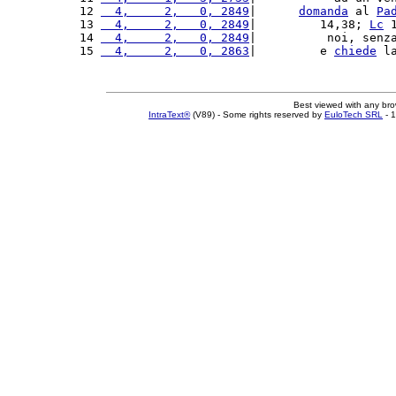
12 
  4,     2,   0, 2849
|      
domanda
 al 
Pa
13 
  4,     2,   0, 2849
|         14,38; 
Lc
 
14 
  4,     2,   0, 2849
|          noi, senz
15 
  4,     2,   0, 2863
|         e 
chiede
 l
Best viewed with any br
IntraText®
(V89) - Some rights reserved by
EuloTech SRL
- 1