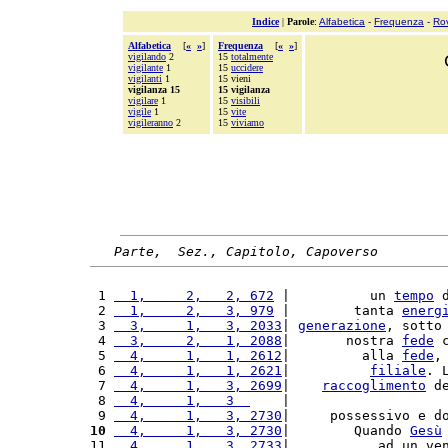
Indice
|
Parole
:
Alfabetica
-
Frequenza
-
Ro
Alfabetica
[
«
»
]
Frequenza
[
«
»
]
vigilando
2
15
totalmente
vigilante
1
15
uccidere
vigilanti
1
15 vieni
vigilanza 15
15 vigilanza
vigilare
1
15
visibili
vigile
1
15
vite
vigileranno
2
15
viviamo
Parte,  Sez., Capitolo, Capoverso
 1 
  1,     2,   2, 672
 |          un 
tempo
 
 2 
  1,     2,   3, 979
 |        tanta 
energ
 3 
  3,     1,   3, 2033
| 
generazione
, sotto
 4 
  3,     2,   1, 2088
|       nostra 
fede
 
 5 
  4,     1,   1, 2612
|         alla 
fede
,
 6 
  4,     1,   1, 2621
|          
filiale
. 
 7 
  4,     1,   3, 2699
|    
raccoglimento
 d
 8 
  4,     1,   3  
    |                   
 9 
  4,     1,   3, 2730
|     possessivo e d
10
  4,     1,   3, 2730
|        Quando 
Gesù
11 
  4,     1,   3, 2733
|           ad un ve