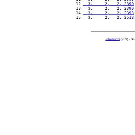
12 
  3,     2,   2, 2390
13 
  3,     2,   2, 2390
14 
  3,     2,   2, 2393
15 
  3,     2,   2, 2518
IntraText®
(V89) - So