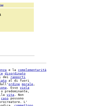
Text
a
enza
 e la 
complementarità
te
disordinato
i dei 
rapporti
cato
 al di fuori

dall'
ordine
morale
,

sona
. Esso 
viola
 o predominante,

lla 
vita
. Non

 
caso
procreatore. L'

sodica, 
commettono