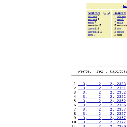
Ind
Alfabetica
[
«
»
]
Frequenza
sessione
1
15
schiavo
sessioni
1
15
secolo
sesso
7
15
segue
sessuale 15
15 sessuale
sessuali
3
15
sete
sessualità
10
15
sforzo
sesta
1
15 siate
Parte,  Sez., Capitol
 1 
  3,     2,   2, 2333
 2 
  3,     2,   2, 2351
 3 
  3,     2,   2, 2352
 4 
  3,     2,   2, 2352
 5 
  3,     2,   2, 2352
 6 
  3,     2,   2, 2356
 7 
  3,     2,   2, 2357
 8 
  3,     2,   2, 2357
 9 
  3,     2,   2, 2357
10
  3,     2,   2, 2377
11 
  3,     2,   2, 2380