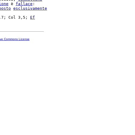
ione
 è 
fallace
:

posto
esclusivamente
,7; Col 3,5; 
Ef
ive Commons License