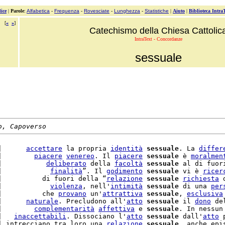
ice
|
Parole
:
Alfabetica
-
Frequenza
-
Rovesciate
-
Lunghezza
-
Statistiche
|
Aiuto
|
Biblioteca Intra
[
«
»
]
Catechismo della Chiesa Cattolic
IntraText - Concordanze
sessuale
o, Capoverso
|      
accettare
 la propria 
identità
sessuale
. La 
differ
|        
piacere
venereo
. Il 
piacere
sessuale
 è 
moralmen
|           
deliberato
 della 
facoltà
sessuale
 al di fuor
|            
finalità
”. Il 
godimento
sessuale
 vi è 
ricer
|          di fuori della “
relazione
sessuale
richiesta
 
|            
violenza
, nell'
intimità
sessuale
 di una 
per
|          che 
provano
 un'
attrattiva
sessuale
, 
esclusiva
|      
naturale
. Precludono all'
atto
sessuale
 il 
dono
 de
|        
complementarità
affettiva
 e 
sessuale
. In nessun
|   
inaccettabili
. Dissociano l'
atto
sessuale
 dall'
atto
 
| intrecciano tra loro una 
relazione
sessuale
, anche epi