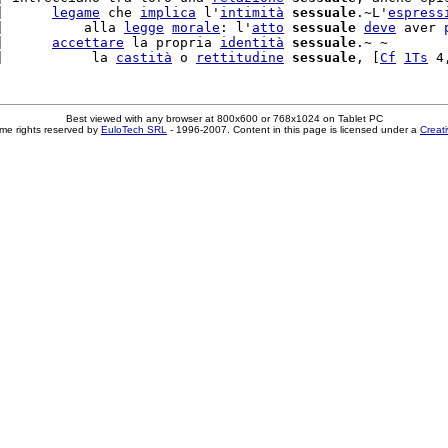
|      
legame
 che 
implica
 l'
intimità
sessuale
.~L'
espress
|          alla 
legge
morale
: l'
atto
sessuale
deve
 aver 
|      
accettare
 la propria 
identità
sessuale
.~ ~

|           la 
castità
 o 
rettitudine
sessuale
, [
Cf
1Ts
 4
Best viewed with any browser at 800x600 or 768x1024 on Tablet PC
me rights reserved by
EuloTech SRL
- 1996-2007. Content in this page is licensed under a
Creat