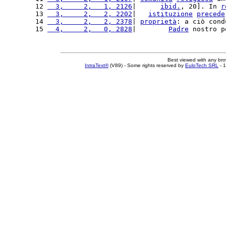
12 
  3,     2,   1, 2126
|      
ibid.
, 20]. In 
r
13 
  3,     2,   2, 2202
|   
istituzione
precede
14 
  3,     2,   2, 2378
| 
proprietà
: a ciò cond
15 
  4,     2,   0, 2828
|        
Padre
 nostro p
Best viewed with any br
IntraText®
(V89) - Some rights reserved by
EuloTech SRL
- 1