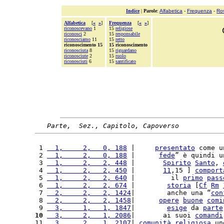
Indice
|
Parole
:
Alfabetica
-
Frequenza
-
Ro
Alfabetica
[
«
»
]
Frequenza
[
«
»
]
riconoscevano
1
15
religiose
riconosci
2
15
responsabile
riconosciamo
11
15
retto
riconoscimento 15
15 riconoscimento
riconosciuta
8
15
riguardano
riconosciute
2
15
ruolo
riconosciuti
6
15
santificato
Parte,  Sez., Capitolo, Capoverso
 1 
  1,     2,   0, 188
 |     
presentato
 come u
 2 
  1,     2,   0, 188
 |      
fede
” è quindi u
 3 
  1,     2,   2, 448
 |       
Spirito
Santo
, 
 4 
  1,     2,   2, 450
 |       
11
,15 ] 
comport
 5 
  1,     2,   2, 640
 |         il 
primo
pass
 6 
  1,     2,   2, 674
 |        
storia
 [
Cf
Rm
 7 
  2,     2,   2, 1424
|        anche una “
con
 8 
  2,     2,   2, 1458
|      
opere
buone
comi
 9 
  3,     1,   1, 1847
|        
esige
 da 
parte
10
  3,     2,   1, 2086
|       ai suoi 
comandi
11 
  3,     2,   1, 2107
| 
comunità
religiosa
 un