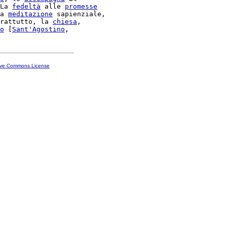
La 
fedeltà
 alle 
promesse
a 
meditazione
 sapienziale,

rattutto, la 
chiesa
,

o
 [
Sant'
Agostino
ive Commons License