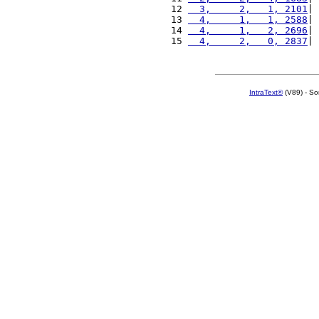
12 
  3,     2,   1, 2101
| 
13 
  4,     1,   1, 2588
| 
14 
  4,     1,   2, 2696
| 
15 
  4,     2,   0, 2837
| 
IntraText®
(V89) - So