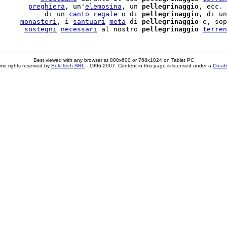
       
preghiera
, un'
elemosina
, un 
pellegrinaggio
, ecc. 
           di un 
canto
regale
 o di 
pellegrinaggio
, di un
     
monasteri
, i 
santuari
meta
 di 
pellegrinaggio
 e, sop
      
sostegni
necessari
 al nostro 
pellegrinaggio
terren
Best viewed with any browser at 800x600 or 768x1024 on Tablet PC
me rights reserved by
EuloTech SRL
- 1996-2007. Content in this page is licensed under a
Creat