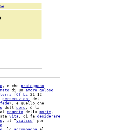
Text
a
o
, e che 
proteggono
mato
 di un 
amore
geloso
terra
 [
Cf
Lc
 21,12;

 
persecuzioni
 del

fede
», e quello che

o
 dell'
uomo
, è la

al 
momento
 della 
morte
,

sta 
vita
, ci fa 
desiderare
o
, il “
viatico
o
.~ ~

o
, lo 
accompagna
 al
