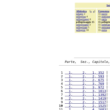
Ind
Alfabetica
[
«
»
]
Frequenza
pelagio
2
15
nuove
pellegrina
4
15
oratione
pellegrinaggi
6
15
patria
pellegrinaggio 15
15 pellegri
pellegrinante
3
15
perfetta
pellegrinare
1
15
permane
pellegrini
10
15
pietra
Parte,  Sez., Capitolo,
 1 
  1,     2,   1, 352
 | 
 2 
  1,     2,   2, 593
 | 
 3 
  1,     2,   2, 675
 | 
 4 
  1,     2,   3, 769
 | 
 5 
  1,     2,   3, 972
 | 
 6 
  1,     2,   3, 1013
| 
 7 
  2,     2,   1, 1392
| 
 8 
  2,     2,   1, 1419
| 
 9 
  2,     2,   2, 1517
| 
10
  2,     2,   2, 1525
| 
11 
  2,     2,   4, 1683
| 