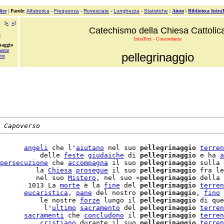
ice
|
Parole
:
Alfabetica
-
Frequenza
-
Rovesciate
-
Lunghezza
-
Statistiche
|
Aiuto
|
Biblioteca Intra
[
«
»
]
Catechismo della Chiesa Cattolic
s
IntraText - Concordanze
naggio
mente
pellegrinaggio
nte
 Capoverso
      
angeli
 che l'
aiutano
 nel suo 
pellegrinaggio
terren
          delle 
feste
giudaiche
 di 
pellegrinaggio
 e ha 
a
persecuzione
 che 
accompagna
 il suo 
pellegrinaggio
 sulla 
         la 
Chiesa
prosegue
 il suo 
pellegrinaggio
 fra le
         nel suo 
Mistero
, nel suo «
pellegrinaggio
 della 
       1013 La 
morte
 è la 
fine
 del 
pellegrinaggio
terren
      
eucaristica
, 
pane
 del nostro 
pellegrinaggio
, 
fino
 
          le nostre 
forze
 lungo il 
pellegrinaggio
 di que
           l'
ultimo
sacramento
 del 
pellegrinaggio
terren
      
sacramenti
 che 
concludono
 il 
pellegrinaggio
terren
          
cristiano
 durante il suo 
pellegrinaggio
terren