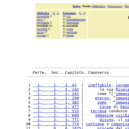
Indice
|
Parole
:
Alfabetica
-
Frequenza
-
Ro
Alfabetica
[
«
»
]
Frequenza
[
«
»
]
invincibile
3
15
ii-ii
invio
7
15
immediatamente
inviolabile
5
15
incorporati
invisibile 15
15 invisibile
invisibili
6
15
ispira
invita
17
15
legittimo
invitano
2
15
lettura
Parte,  Sez., Capitolo, Capoverso
 1 
  1,     1,   1, 42
  |  
ineffabile
, 
incom
 2 
  1,     1,   3, 142
 |       la sua 
Rivel
 3 
  1,     2,   1, 241
 |      come “l'
immag
 4 
  1,     2,   1, 299
 |     
eterno
, “
immag
 5 
  1,     2,   1, 381
 |      
uomo
 - “
immag
 6 
  1,     2,   2, 477
 |       
Corpo
 di 
Ges
 7 
  1,     2,   2, 515
 |   
terrena
 condusse
 8 
  1,     2,   3, 689
 |     
Immagine
visib
 9 
  1,     2,   3, 771
 |       
divino
, il 
v
10
  1,     2,   3, 774
 | 
contiene
 e 
comunic
11 
  2,     0,   0, 1075
|      
procede
 dal 
v