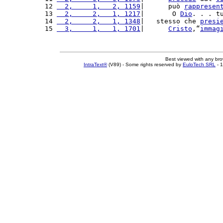
12 
  2,     1,   2, 1159
|      può 
rappresen
13 
  2,     2,   1, 1217
|       O 
Dio
. . . t
14 
  2,     2,   1, 1348
|   stesso che 
presi
15 
  3,     1,   1, 1701
|      
Cristo
,“
immag
Best viewed with any br
IntraText®
(V89) - Some rights reserved by
EuloTech SRL
- 1