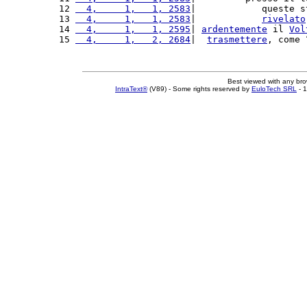
12 
  4,     1,   1, 2583
|            queste s
13 
  4,     1,   1, 2583
|            
rivelato
14 
  4,     1,   1, 2595
| 
ardentemente
 il 
Vol
15 
  4,     1,   2, 2684
|  
trasmettere
, come 
Best viewed with any br
IntraText®
(V89) - Some rights reserved by
EuloTech SRL
- 1