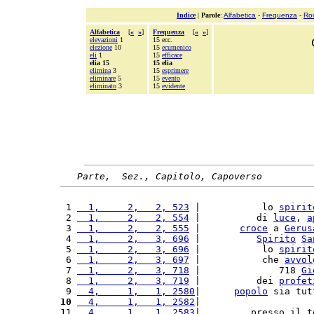
Indice
|
Parole
:
Alfabetica
-
Frequenza
-
Ro
Alfabetica
[
«
»
]
Frequenza
[
«
»
]
elevazioni
1
15 ecc.
elezione
10
15
ecumenico
eli
1
15
efficace
elia 15
15 elia
elimina
3
15
esprimere
eliminare
5
15
evento
eliminato
3
15
evidente
Parte,  Sez., Capitolo, Capoverso
 1 
  1,     2,   2, 523
 |           lo 
spirit
 2 
  1,     2,   2, 554
 |          di 
luce
, 
a
 3 
  1,     2,   2, 555
 |       
croce
 a 
Gerus
 4 
  1,     2,   3, 696
 |          
Spirito
Sa
 5 
  1,     2,   3, 696
 |           lo 
spirit
 6 
  1,     2,   3, 697
 |           che 
avvol
 7 
  1,     2,   3, 718
 |              718 
Gi
 8 
  1,     2,   3, 719
 |          dei 
profet
 9 
  4,     1,   1, 2580
|      
popolo
 sia tut
10
  4,     1,   1, 2582
|                    
11 
  4,     1,   1, 2583
|         presso il t