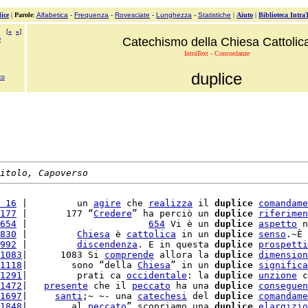
ice
|
Parole
:
Alfabetica
-
Frequenza
-
Rovesciate
-
Lunghezza
-
Statistiche
|
Aiuto
|
Biblioteca Intra
[
«
»
]
e
Catechismo della Chiesa Cattolic
IntraText - Concordanze
duplice
co
itolo, Capoverso
 16
 |         un 
agire
 che 
realizza
 il 
duplice
comandame
177
 |       177 “
Credere
” ha perciò un 
duplice
riferimen
654
 |                      
654
 Vi è un 
duplice
aspetto
 n
830
 |         
Chiesa
 è 
cattolica
 in un 
duplice
senso
.~È 
992
 |         
discendenza
. E in questa 
duplice
prospetti
1083
|      1083 Si 
comprende
 allora la 
duplice
dimension
1118
|        sono “della 
Chiesa
” in un 
duplice
significa
1291
|         prati ca 
occidentale
: la 
duplice
unzione
 c
1472
|   
presente
 che il 
peccato
 ha una 
duplice
conseguen
1697
|     
santi
;~ ~- una 
catechesi
 del 
duplice
comandame
1848
|        al 
peccato
” scopriamo una 
duplice
elargizio