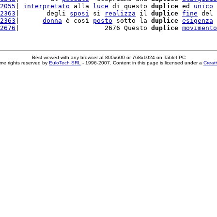
2055
| 
interpretato
 alla 
luce
 di questo 
duplice
 ed 
unico
2363
|       degli 
sposi
 si 
realizza
 il 
duplice
fine
 del 
2363
|      
donna
 è così 
posto
 sotto la 
duplice
esigenza
 
2676
|                      2676 Questo 
duplice
movimento
Best viewed with any browser at 800x600 or 768x1024 on Tablet PC
me rights reserved by
EuloTech SRL
- 1996-2007. Content in this page is licensed under a
Creat