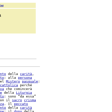
Text
a
nto
 della 
carità
,

to
: alla 
persona
el 
Mistero
pasquale
:

cattolica
 perché

va
 che comincerà

e
 della 
Liturgia
to
: sono “da essa”

on il 
sacro
crisma
za
. Il 
peccato
nto
 della 
carità
ne
: il 
dono
 della
