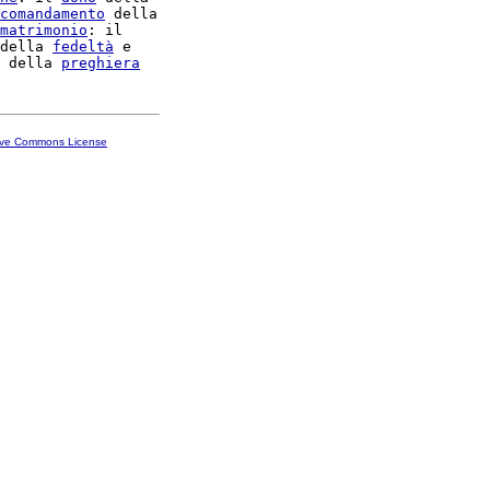
comandamento
 della

matrimonio
: il

della 
fedeltà
 e

 della 
preghiera
ive Commons License