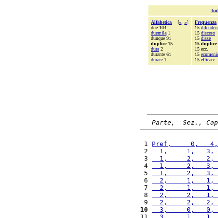
Ind
Alfabetica
[
«
»
]
Frequenza
due 104
15
difender
duemila
1
15
disceso
dunque 91
15
disse
duplice 15
15 duplice
dura
2
15 ecc.
durante 61
15
ecumeni
durare
1
15
efficace
Parte,  Sez., Cap
 1 
Pref,     0,   4,
 2 
  1,     1,   3, 
 3 
  1,     2,   2, 
 4 
  1,     2,   3, 
 5 
  1,     2,   3, 
 6 
  2,     1,   1, 
 7 
  2,     1,   1, 
 8 
  2,     2,   1, 
 9 
  2,     2,   2, 
10
  3,     0,   0, 
11 
  3,     1,   1, 