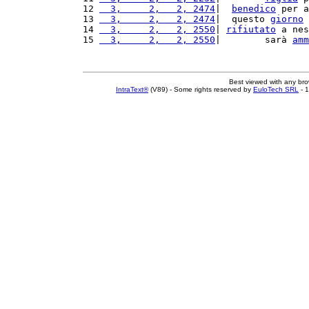
12 
  3,     2,   2, 2474
|  
benedico
 per a
13 
  3,     2,   2, 2474
|  questo 
giorno
 
14 
  3,     2,   2, 2550
| 
rifiutato
 a nes
15 
  3,     2,   2, 2550
|        sarà 
amm
Best viewed with any br
IntraText®
(V89) - Some rights reserved by
EuloTech SRL
- 1