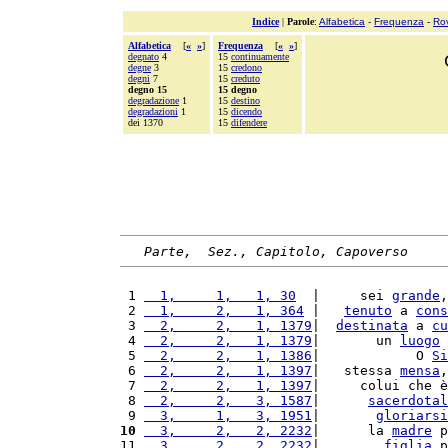
Indice
|
Parole
:
Alfabetica
-
Frequenza
-
Ro
Alfabetica
[
«
»
]
Frequenza
[
«
»
]
degnato
4
15
continuamente
degne
3
15
credono
degni
7
15
creduto
degno 15
15 degno
degradazione
1
15
destino
degradazioni
1
15
dicendo
dei 1370
15
difendere
Parte,  Sez., Capitolo, Capoverso
 1 
  1,     1,   1, 30
  |     sei 
grande
,
 2 
  1,     2,   1, 364
 |   
tenuto
 a 
cons
 3 
  2,     2,   1, 1379
|  
destinata
 a 
cu
 4 
  2,     2,   1, 1379
|       un 
luogo
 5 
  2,     2,   1, 1386
|            O 
Si
 6 
  2,     2,   1, 1397
|   stessa 
mensa
,
 7 
  2,     2,   1, 1397
|     colui che è
 8 
  2,     2,   3, 1587
|      
sacerdotal
 9 
  3,     1,   3, 1951
|       
gloriarsi
10
  3,     2,   2, 2232
|      la 
madre
 p
11 
  3,     2,   2, 2232
|        
figlia
 p