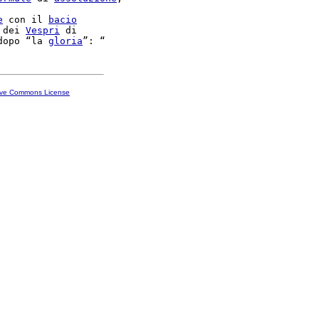
e
 con il 
bacio
 dei 
Vespri
 di

dopo “la 
gloria
ive Commons License