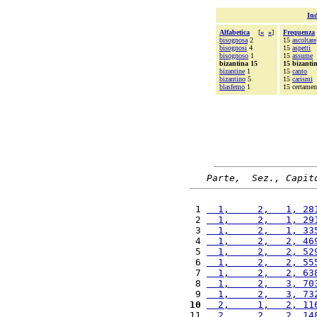
Ind
Alfabetica
[
«
»
]
Frequenza
bisognosa
2
15
ascoltare
bisognosi
4
15
aspetti
bisognoso
1
15
assume
bizantina 15
15 bizanti
bizantine
1
15
canto
bizantino
5
15
carismi
blasfemo
1
15 certamen
Parte,  Sez., Capit
 1 
  1,     2,   1, 28
 2 
  1,     2,   1, 29
 3 
  1,     2,   1, 33
 4 
  1,     2,   2, 46
 5 
  1,     2,   2, 52
 6 
  1,     2,   2, 55
 7 
  1,     2,   2, 63
 8 
  1,     2,   3, 70
 9 
  1,     2,   3, 73
10
  2,     1,   2, 11
11 
  2,     2,   2, 14