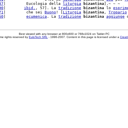
87
|         Eucologia della 
liturgia
bizantina
].~ ~ ~

90
|        
ibid.
, 57]. La 
tradizione
bizantina
 lo 
esprim
71
|         che sei 
Buono
! [
Liturgia
bizantina
, 
Tropario
60
|         
ecumenica
. La 
tradizione
bizantina
aggiunge
 
Best viewed with any browser at 800x600 or 768x1024 on Tablet PC
me rights reserved by
EuloTech SRL
- 1996-2007. Content in this page is licensed under a
Creat