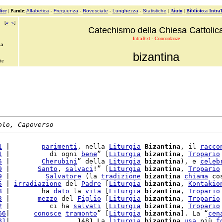
ice
|
Parole
:
Alfabetica
-
Frequenza
-
Rovesciate
-
Lunghezza
-
Statistiche
|
Aiuto
|
Biblioteca Intra
[
«
»
]
Catechismo della Chiesa Cattolic
IntraText - Concordanze
na
bizantina
te
olo, Capoverso
1
 |        
parimenti
, nella 
Liturgia
Bizantina
, il 
racco
1
 |          di ogni 
bene
” [
Liturgia
bizantina
, 
Tropario
5
 |        
Cherubini
” della 
Liturgia
bizantina
), e 
celeb
9
 |       
Santo
, 
salvaci
!” [
Liturgia
bizantina
, 
Tropario
9
 |         
Salvatore
 (la 
tradizione
bizantina
chiama
 co
5
 | 
irradiazione
 del 
Padre
 [
Liturgia
bizantina
, 
Kontakio
8
 |        ha 
dato
 la 
vita
 [
Liturgia
bizantina
, 
Tropario
3
 |       
mezzo
 del 
Figlio
 [
Liturgia
bizantina
, 
Tropario
2
 |          ci ha 
salvati
 [
Liturgia
bizantina
, 
Tropario
66
|      
conosce
tramonto
” [
Liturgia
bizantina
]. La “
cen
81
|                 1481 La 
liturgia
bizantina
usa
 più 
f