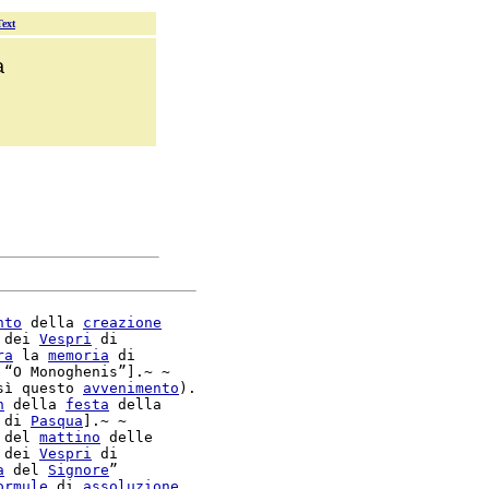
Text
a
nto
 della 
creazione
 dei 
Vespri
 di

ra
 la 
memoria
 di

 “O Monoghenis”].~ ~

sì questo 
avvenimento
).

n
 della 
festa
 della

 di 
Pasqua
].~ ~

 del 
mattino
 delle

 dei 
Vespri
a
 del 
Signore
”

ormule
 di 
assoluzione
,
