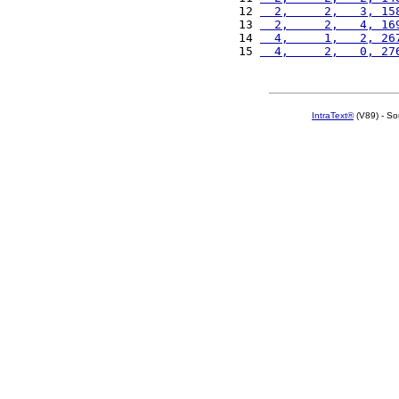
12 
  2,     2,   3, 15
13 
  2,     2,   4, 16
14 
  4,     1,   2, 26
15 
  4,     2,   0, 27
IntraText®
(V89) - So