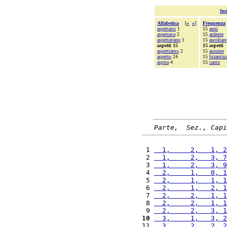
Ind
Alfabetica
[
«
»
]
Frequenza
aspettarsi
1
15
anni
aspettava
2
15
ardente
aspettavano
1
15
ascoltare
aspetti 15
15 aspetti
aspettiamo
2
15
assume
aspetto
24
15
bizantin
aspira
4
15
canto
Parte,  Sez., Capi
 1 
  1,     2,   1, 2
 2 
  1,     2,   3, 7
 3 
  1,     2,   3, 9
 4 
  2,     1,   0, 1
 5 
  2,     1,   1, 1
 6 
  2,     1,   2, 1
 7 
  2,     2,   1, 1
 8 
  2,     2,   1, 1
 9 
  2,     2,   3, 1
10
  3,     1,   3, 2
11 
  3,     2,   2, 2