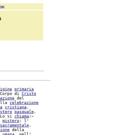
Text
a
igine
primaria
Corpo di 
Cristo
azione
 del

lla 
celebrazione
a
cristiana
.

stero
pasquale
.

Lo si 
chiama
:~

 
mistero
: l'

sacramentale
ione
 della

umana
, nell'
