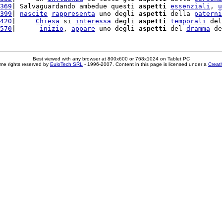
369
| Salvaguardando ambedue questi 
aspetti
essenziali
, 
u
399
| 
nascite
rappresenta
 uno degli 
aspetti
 della 
paterni
420
|     
Chiesa
 si 
interessa
 degli 
aspetti
temporali
 del
570
|      
inizio
, 
appare
 uno degli 
aspetti
 del 
dramma
 de
Best viewed with any browser at 800x600 or 768x1024 on Tablet PC
me rights reserved by
EuloTech SRL
- 1996-2007. Content in this page is licensed under a
Creat