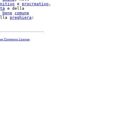
nitivo
 e 
procreativo
,

tà
 e della

 
bene
comune
lla 
preghiera
ive Commons License