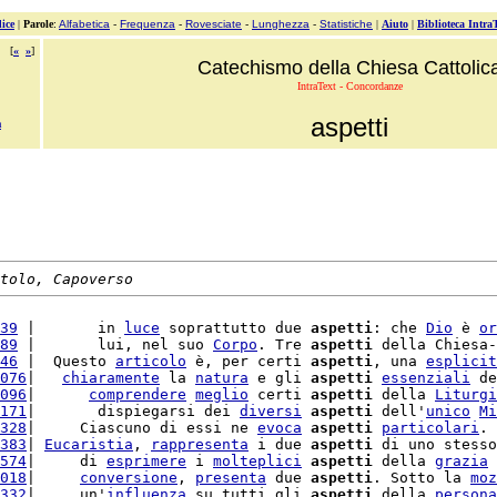
ice
|
Parole
:
Alfabetica
-
Frequenza
-
Rovesciate
-
Lunghezza
-
Statistiche
|
Aiuto
|
Biblioteca Intra
[
«
»
]
Catechismo della Chiesa Cattolic
IntraText - Concordanze
aspetti
a
tolo, Capoverso
39
 |       in 
luce
 soprattutto due 
aspetti
: che 
Dio
 è 
or
89
 |       lui, nel suo 
Corpo
. Tre 
aspetti
 della Chiesa-
46
 |  Questo 
articolo
 è, per certi 
aspetti
, una 
esplicit
076
|   
chiaramente
 la 
natura
 e gli 
aspetti
essenziali
 de
096
|      
comprendere
meglio
 certi 
aspetti
 della 
Liturgi
171
|       dispiegarsi dei 
diversi
aspetti
 dell'
unico
Mi
328
|     Ciascuno di essi ne 
evoca
aspetti
particolari
. 
383
| 
Eucaristia
, 
rappresenta
 i due 
aspetti
 di uno stesso
574
|     di 
esprimere
 i 
molteplici
aspetti
 della 
grazia
018
|     
conversione
, 
presenta
 due 
aspetti
. Sotto la 
moz
332
|     un'
influenza
 su tutti gli 
aspetti
 della 
persona