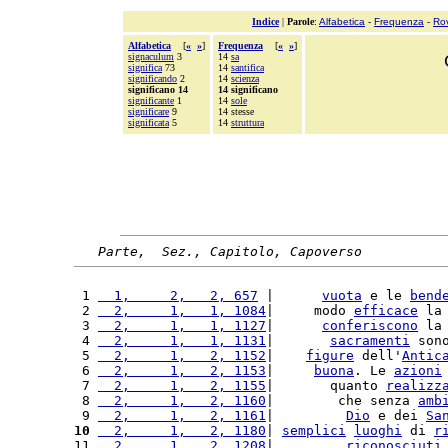
Indice
|
Parole
:
Alfabetica
-
Frequenza
-
Ro
Alfabetica
[
«
»
]
Frequenza
[
«
»
]
signaculum
3
14
sa
significa
73
14
santifica
significando
2
14
scienza
significano 14
14 significano
significante
1
14
sole
significare
9
14 stesse
significata
5
14
struttura
Parte,  Sez., Capitolo, Capoverso
 1 
  1,     2,   2, 657
 |      
vuota
 e le 
bend
 2 
  2,     1,   1, 1084
|     modo 
efficace
 la
 3 
  2,     1,   1, 1127
|      
conferiscono
 la
 4 
  2,     1,   1, 1131
|       
sacramenti
 son
 5 
  2,     1,   2, 1152
|    
figure
 dell'
Antic
 6 
  2,     1,   2, 1153
|     
buona
. Le 
azioni
 7 
  2,     1,   2, 1155
|       quanto 
realizz
 8 
  2,     1,   2, 1160
|        che senza 
amb
 9 
  2,     1,   2, 1161
|         
Dio
 e dei 
Sa
10
  2,     1,   2, 1180
| 
semplici
luoghi
 di 
r
11 
  2,     1,   2, 1208
|         
riconosciuti