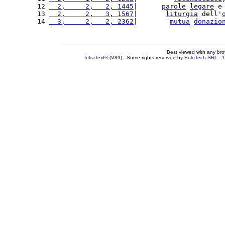
12 
  2,     2,   2, 1445
|      
parole
legare
 e
13 
  2,     2,   3, 1567
|       
liturgia
 dell'
14 
  3,     2,   2, 2362
|        
mutua
donazio
Best viewed with any br
IntraText®
(V89) - Some rights reserved by
EuloTech SRL
- 1