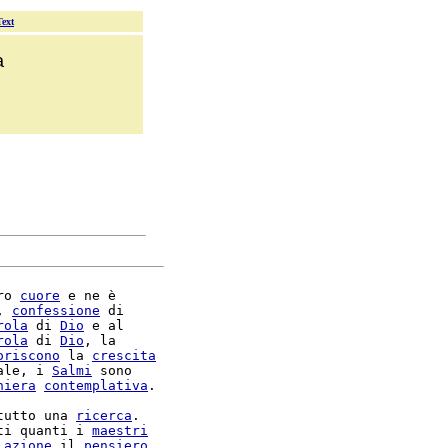
Text
a
ro 
cuore
 e ne è

, 
confessione
 di

rola
 di 
Dio
 e al

rola
 di 
Dio
, la

oriscono
 la 
crescita
ale, i 
Salmi
 sono

hiera
contemplativa
.

tutto una 
ricerca
ti quanti i 
maestri
 
azione
 il 
pensiero
,
