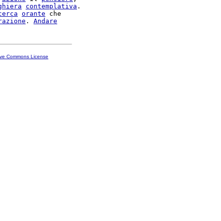
ghiera
contemplativa
.

cerca
orante
 che

razione
. 
Andare
ive Commons License