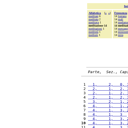
Ind
Alfabetica
[
«
»
]
Frequenza
meditare
6
14
lontano
meditata
2
14
mali
meditava
1
14
mediator
meditazione 14
14 meditaz
meditazioni
1
14
messagg
mediterà
1
14
minister
medium
1
14
mira
Parte,  Sez., Cap
 1 
  1,     2,   0, 
 2 
  2,     1,   2, 
 3 
  2,     1,   2, 
 4 
  2,     1,   2, 
 5 
  3,     2,   1, 
 6 
  4,     1,   1, 
 7 
  4,     1,   3, 
 8 
  4,     1,   3  
 9 
  4,     1,   3, 
10
  4,     1,   3, 
11 
  4,     1,   3, 