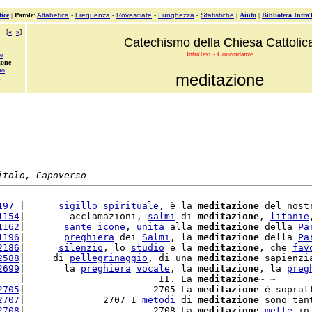
ice
|
Parole
:
Alfabetica
-
Frequenza
-
Rovesciate
-
Lunghezza
-
Statistiche
|
Aiuto
|
Biblioteca Intra
[
«
»
]
Catechismo della Chiesa Cattolic
IntraText - Concordanze
e
ione
io
meditazione
i
itolo, Capoverso
197
 |      
sigillo
spirituale
, è la 
meditazione
 del nost
1154
|        acclamazioni, 
salmi
 di 
meditazione
, 
litanie
1162
|       
sante
icone
, 
unita
 alla 
meditazione
 della 
Pa
1196
|       
preghiera
 dei 
Salmi
, la 
meditazione
 della 
Pa
2186
|      
silenzio
, lo 
studio
 e la 
meditazione
, che 
fav
2588
|     di 
pellegrinaggio
, di una 
meditazione
 sapienzi
2699
|       la 
preghiera
vocale
, la 
meditazione
, la 
preg
    |                        II. La 
meditazione
~ ~

2705
|                       2705 La 
meditazione
 è soprat
2707
|              2707 I 
metodi
 di 
meditazione
 sono tan
2708
|                       2708 La 
meditazione
mette
 in