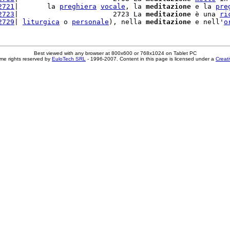
2721
|       la 
preghiera
vocale
, la 
meditazione
 e la 
pre
2723
|                       2723 La 
meditazione
 è una 
ri
2729
| 
liturgica
 o 
personale
), nella 
meditazione
 e nell'
o
Best viewed with any browser at 800x600 or 768x1024 on Tablet PC
me rights reserved by
EuloTech SRL
- 1996-2007. Content in this page is licensed under a
Creat