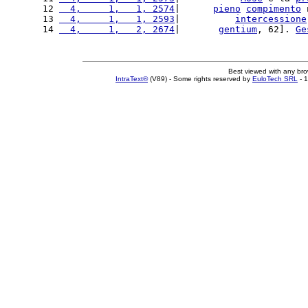
12 
  4,     1,   1, 2574
|      
pieno
compimento
 
13 
  4,     1,   1, 2593
|          
intercessione
14 
  4,     1,   2, 2674
|       
gentium
, 62]. 
Ge
Best viewed with any br
IntraText®
(V89) - Some rights reserved by
EuloTech SRL
- 1