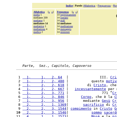
Indice
|
Parole
:
Alfabetica
-
Frequenza
-
Ro
Alfabetica
[
«
»
]
Frequenza
[
«
»
]
media
1
14
legittimamente
mediante 209
14
lontano
mediator
1
14
mali
mediatore 14
14 mediatore
mediatrice
1
14
meditazione
mediazione
4
14
messaggio
medica
2
14
ministeri
Parte,  Sez., Capitolo, Capoverso
 1 
  1,     1,   2, 64
  |               III. 
Cri
 2 
  1,     2,   2, 480
 |           questo 
motiv
 3 
  1,     2,   2, 618
 |         di 
Cristo
, che
 4 
  1,     2,   2, 667
 |   
incessantemente
 per 
 5 
  1,     2,   3, 771
 |                771 “
Cr
 6 
  1,     2,   3, 846
 |      
Corpo
, che è la 
C
 7 
  1,     2,   3, 956
 |       mediante 
Gesù
Cr
 8 
  2,     2,   1, 1369
|       
sacrificio
 di 
Cr
 9 
  2,     2,   3, 1544
| 
compimento
 in 
Cristo
G
10
  2,     2,   3, 1546
|           
sommo
sacerd
11 
  4,     1,   1, 2573
|           
Mosè
 e la 
pr