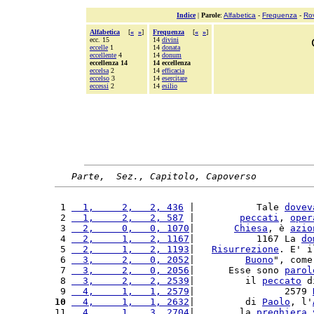
Indice
|
Parole
:
Alfabetica
-
Frequenza
-
Ro
Alfabetica
[
«
»
]
Frequenza
[
«
»
]
ecc. 15
14
divini
eccelle
1
14
donata
eccellente
4
14
donum
eccellenza 14
14 eccellenza
eccelsa
2
14
efficacia
eccelso
3
14
esercitare
eccessi
2
14
esilio
Parte,  Sez., Capitolo, Capoverso
 1 
  1,     2,   2, 436
 |           Tale 
dovev
 2 
  1,     2,   2, 587
 |        
peccati
, 
oper
 3 
  2,     0,   0, 1070
|       
Chiesa
, è 
azio
 4 
  2,     1,   2, 1167
|           1167 La 
do
 5 
  2,     1,   2, 1193
|   
Risurrezione
. E' i
 6 
  3,     2,   0, 2052
|         
Buono
", come
 7 
  3,     2,   0, 2056
|      Esse sono 
parol
 8 
  3,     2,   2, 2539
|         il 
peccato
 d
 9 
  4,     1,   1, 2579
|                2579 
10
  4,     1,   1, 2632
|         di 
Paolo
, l'
11 
  4,     1,   3, 2704
|        la 
preghiera