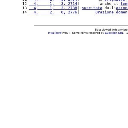
12 
  4,     1,   3, 2714
|         anche il 
tem
13 
  4,     1,   3, 2738
| 
suscitata
 dall'
azion
14 
  4,     2,   0, 2776
|       
Orazione
domen
Best viewed with any br
IntraText®
(V89) - Some rights reserved by
EuloTech SRL
- 1