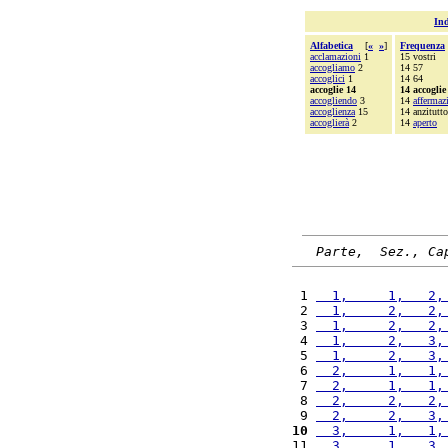
Ind
Alfabetica
[
«
»
]
Frequenza
acclamazioni
1
15 vostri
accogliamo
2
14 57
accoglici
1
14 64
accoglie 14
14 accoglie
accogliendo
3
14
affermaz
accoglienza
15
14 anzitutto
accoglierà
2
14
aperto
Parte,  Sez., Ca
 1 
  1,     1,   2,
 2 
  1,     2,   2,
 3 
  1,     2,   2,
 4 
  1,     2,   3,
 5 
  1,     2,   3,
 6 
  2,     1,   1,
 7 
  2,     1,   1,
 8 
  2,     2,   2,
 9 
  2,     2,   3,
10
  3,     1,   1,
11 
  3,     1,   3,