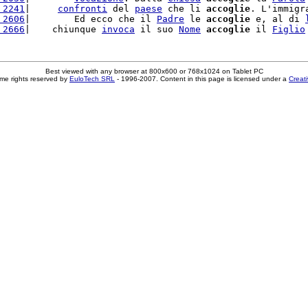
 2241
|     
confronti
 del 
paese
 che li 
accoglie
. L'immigr
 2606
|        Ed ecco che il 
Padre
 le 
accoglie
 e, al di 
 2666
|    chiunque 
invoca
 il suo 
Nome
accoglie
 il 
Figlio
Best viewed with any browser at 800x600 or 768x1024 on Tablet PC
me rights reserved by
EuloTech SRL
- 1996-2007. Content in this page is licensed under a
Creat