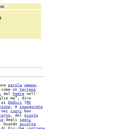
Text
a
una 
parola
umana
,

 come un 
terreno
i
 del 
Padre
 nell'

glie me”, dice

 ai 
Dodici
 (
Mt
zione
, è 
inaugurata
 nei 
cuori
 ben

torno
, del 
giusto
so
 degli 
sposi
. Quando 
ascolta
 di 
Dio
 che 
contiene