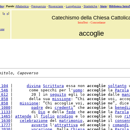
ice
|
Parole
:
Alfabetica
-
Frequenza
-
Rovesciate
-
Lunghezza
-
Statistiche
|
Aiuto
|
Biblioteca Intra
[
«
»
]
Catechismo della Chiesa Cattolic
IntraText - Concordanze
ione
accoglie
pitolo, Capoverso
 104
 |      
divina
Scrittura
 essa non 
accoglie
soltanto
 
 546
 |       come specchi per l'
uomo
: 
accoglie
 la 
Parola
 612
 |        20 ] in 
seguito
 egli lo 
accoglie
 dalle 
man
 858
 |       della sua 
missione
: “Chi 
accoglie
 voi, acco
 858
 |   
missione
: “Chi accoglie voi, 
accoglie
 me”, dice
 1080
|        
padre
 dei 
credenti
” che 
accoglie
 la 
benedi
 1133
|        di 
Dio
 e della 
fede
 che 
accoglie
 la 
Parola
 1465
| 
attende
 il 
figlio
prodigo
 e lo 
accoglie
 al suo 
ri
 1630
|   
celebrazione
 del 
matrimonio
, 
accoglie
 il 
consen
 1777
|        
avverte
 l'
attrattiva
 ed 
accoglie
 i 
comandi
 2030
|        
vocazione
. Dalla 
Chiesa
accoglie
 la 
Parola