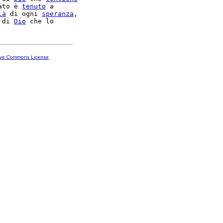
ato è 
tenuto
 a

là
 di ogni 
speranza
,

 di 
Dio
ive Commons License