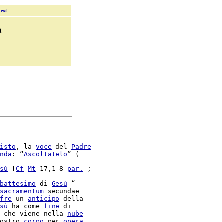
Text
a
isto
, la 
voce
 del 
Padre
nda
: “
Ascoltatelo
” (

sù
 [
Cf
Mt
 17,1-8 
par.
 ;

battesimo
 di 
Gesù
 “

sacramentum
 secundae

fre
 un 
anticipo
 della

sù
 ha come 
fine
 che viene nella 
nube
ostro 
corpo
 per 
opera