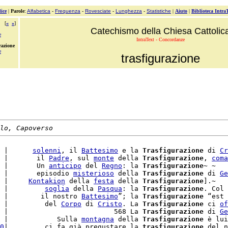
ice
|
Parole
:
Alfabetica
-
Frequenza
-
Rovesciate
-
Lunghezza
-
Statistiche
|
Aiuto
|
Biblioteca Intra
[
«
»
]
Catechismo della Chiesa Cattolic
e
IntraText - Concordanze
razione
e
trasfigurazione
lo, Capoverso
 |      
solenni
, il 
Battesimo
 e la 
Trasfigurazione
 di 
Cr
 |       il 
Padre
, sul 
monte
 della 
Trasfigurazione
, 
coma
 |       Un 
anticipo
 del 
Regno
: la 
Trasfigurazione
~ ~

 |       episodio 
misterioso
 della 
Trasfigurazione
 di 
Ge
 |     
Kontakion
 della 
festa
 della 
Trasfigurazione
].~

 |         
soglia
 della 
Pasqua
: la 
Trasfigurazione
. Col 
 |        il nostro 
Battesimo
”; la 
Trasfigurazione
 “est 
 |         del 
Corpo
 di 
Cristo
. La 
Trasfigurazione
 ci 
of
 |                          568 La 
Trasfigurazione
 di 
Ge
 |            Sulla 
montagna
 della 
Trasfigurazione
 è lui
0
|         ci fa già pregustare la 
trasfigurazione
 del n