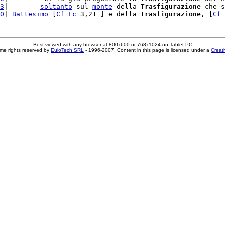
3
|        
soltanto
 sul 
monte
 della 
Trasfigurazione
 che s
0
| 
Battesimo
 [
Cf
Lc
 3,21 ] e della 
Trasfigurazione
, [
Cf
Best viewed with any browser at 800x600 or 768x1024 on Tablet PC
me rights reserved by
EuloTech SRL
- 1996-2007. Content in this page is licensed under a
Creat