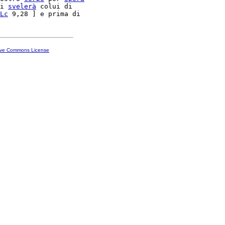
i 
svelerà
 colui di

Lc
ive Commons License