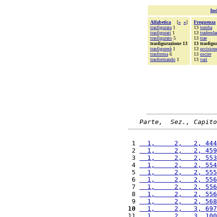
Ind
Alfabetica
[
«
»
]
Frequenza
trasfigurata
1
13
tomba
trasfigurati
1
13
tradenda
trasfigurato
5
13
trae
trasfigurazione 13
13 trasfigu
trasfigurerà
1
13
uccision
trasforma
6
13
uscire
trasformando
1
13
vari
Parte,  Sez., Capito
 1 
  1,     2,   2, 444
 2 
  1,     2,   2, 459
 3 
  1,     2,   2, 553
 4 
  1,     2,   2, 554
 5 
  1,     2,   2, 555
 6 
  1,     2,   2, 556
 7 
  1,     2,   2, 556
 8 
  1,     2,   2, 556
 9 
  1,     2,   2, 568
10
  1,     2,   3, 697
11 
  1,     2,   3, 100