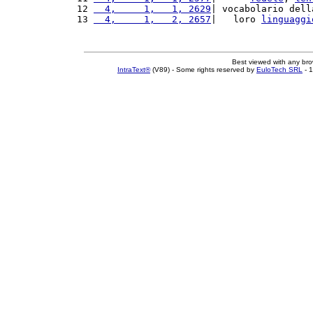
12 
  4,     1,   1, 2629
| vocabolario dell
13 
  4,     1,   2, 2657
|   loro 
linguaggi
Best viewed with any br
IntraText®
(V89) - Some rights reserved by
EuloTech SRL
- 1