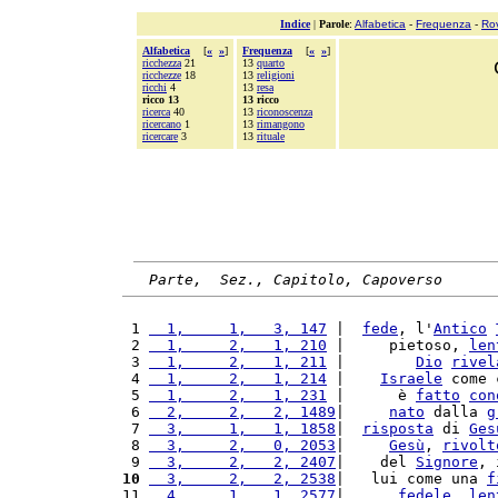
Indice
|
Parole
:
Alfabetica
-
Frequenza
-
Ro
Alfabetica
[
«
»
]
Frequenza
[
«
»
]
ricchezza
21
13
quarto
ricchezze
18
13
religioni
ricchi
4
13
resa
ricco 13
13 ricco
ricerca
40
13
riconoscenza
ricercano
1
13
rimangono
ricercare
3
13
rituale
Parte,  Sez., Capitolo, Capoverso
 1 
  1,     1,   3, 147
 |  
fede
, l'
Antico
 2 
  1,     2,   1, 210
 |     pietoso, 
len
 3 
  1,     2,   1, 211
 |        
Dio
rivel
 4 
  1,     2,   1, 214
 |    
Israele
 come 
 5 
  1,     2,   1, 231
 |      è 
fatto
con
 6 
  2,     2,   2, 1489
|     
nato
 dalla 
g
 7 
  3,     1,   1, 1858
|  
risposta
 di 
Ges
 8 
  3,     2,   0, 2053
|     
Gesù
, 
rivolt
 9 
  3,     2,   2, 2407
|    del 
Signore
, 
10
  3,     2,   2, 2538
|   lui come una 
f
11 
  4,     1,   1, 2577
|      
fedele
, 
len