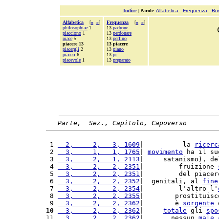
Indice
|
Parole
:
Alfabetica
-
Frequenza
-
Ro
Alfabetica
[
«
»
]
Frequenza
[
«
»
]
philosophiae
1
13
padrone
piacciono
1
13
perdonare
piace
5
13
perfino
piacere 13
13 piacere
piacergli
2
13
piano
piaceri
6
13
pr
piacevole
1
13
preparato
Parte,  Sez., Capitolo, Capoverso
 1 
  2,     2,   3, 1609
|          la 
ricerc
 2 
  3,     1,   1, 1765
| 
movimento
 ha il su
 3 
  3,     2,   1, 2113
|     satanismo), de
 4 
  3,     2,   2, 2351
|         fruizione 
 5 
  3,     2,   2, 2351
|         del piacer
 6 
  3,     2,   2, 2352
|  genitali, al 
fine
 7 
  3,     2,   2, 2354
|         l'altro l'
 8 
  3,     2,   2, 2355
|        prostituisc
 9 
  3,     2,   2, 2362
|        è 
sorgente
 
10
  3,     2,   2, 2362
|     
totale
 gli 
spo
11 
  3,     2,   2, 2362
|       nessun 
male