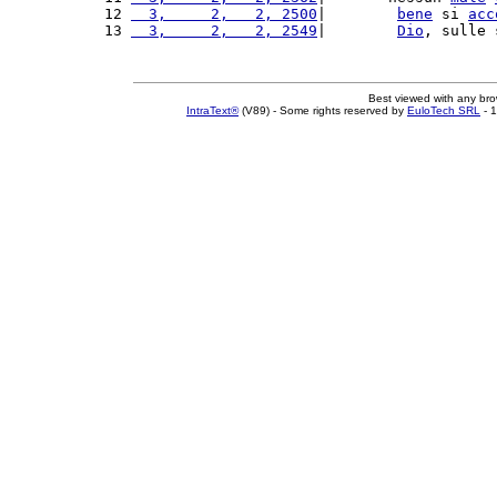
12 
  3,     2,   2, 2500
|        
bene
 si 
acc
13 
  3,     2,   2, 2549
|        
Dio
, sulle 
Best viewed with any br
IntraText®
(V89) - Some rights reserved by
EuloTech SRL
- 1