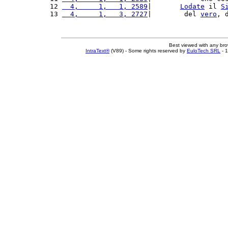
12 
  4,     1,   1, 2589
|       
Lodate
 il 
S
13 
  4,     1,   3, 2727
|        del 
vero
, 
Best viewed with any br
IntraText®
(V89) - Some rights reserved by
EuloTech SRL
- 1