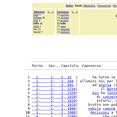
Indice
|
Parole
:
Alfabetica
-
Frequenza
-
Ro
Alfabetica
[
«
»
]
Frequenza
[
«
»
]
belle
4
13
assoluto
bellezza
36
13
avvenire
belli
1
13
avvento
bello 13
13 bello
belve
2
13
canta
ben 23
13
comando
benché 7
13
conformi
Parte,  Sez., Capitolo, Capoverso
 1 
  1,     1,   1, 32
  |       ha fatte se
 2 
  1,     2,   1, 344
 | allumini noi per 
 3 
  1,     2,   3, 992
 |       ed 
eterna
 (
 4 
  2,     2,   1, 1216
|           Il 
Batt
 5 
  2,     2,   1, 1359
|       
Dio
 ha 
fatt
 6 
  2,     2,   2, 1439
|         di 
conver
 7 
  2,     2,   3, 1620
|         Infatti, 
 8 
  2,     2,   3, 1620
|     brutto non pu
 9 
  3,     1,   2, 1886
|     
nobile
comune
10
  3,     1,   2, 1900
|      
decisioni
 a 
11 
  4,     1,   1, 2589
|            Che co