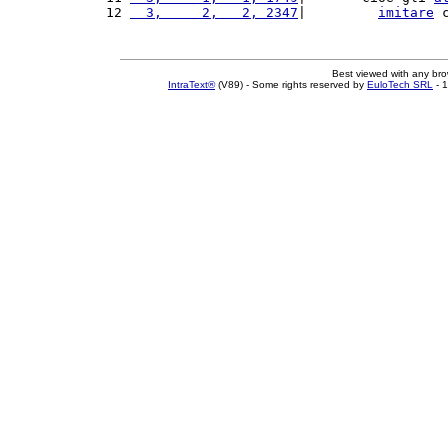
12 
  3,     2,   2, 2347
|         
imitare
 
Best viewed with any br
IntraText®
(V89) - Some rights reserved by
EuloTech SRL
- 1