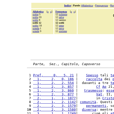
Indice
|
Parole
:
Alfabetica
-
Frequenza
-
Ro
Alfabetica
[
«
»
]
Frequenza
[
«
»
]
scelse
5
12
richieste
scelta
33
12
salva
scelte
8
12 saremo
scelti 12
12 scelti
scelto
18
12
seme
scenda
1
12
serva
scende
9
12
sostiene
Parte,  Sez., Capitolo, Capoverso
 1 
Pref,     0,   5, 21
 |    
Spesso
 tali 
t
 2 
  1,     2,   0, 186
 |    
raccolta
 dei 
 3 
  1,     2,   2, 554
 |  davanti a tre 
t
 4 
  1,     2,   3, 857
 |         
Cf
Ap
 21
 5 
  1,     2,   3, 860
 |   
trasmesso
: 
ess
 6 
  1,     2,   3, 877
 |         
Vat
. II,
 7 
  2,     1,   1, 1077
|         in 
Crist
 8 
  2,     1,   2, 1142
| 
comunità
. Questi
 9 
  2,     2,   3, 1579
|    
permanenti
, s
10
  2,     2,   3, 1580
|  
diversa
: mentre
11 
  3,     1,   1, 1749
|       cioè gli 
a