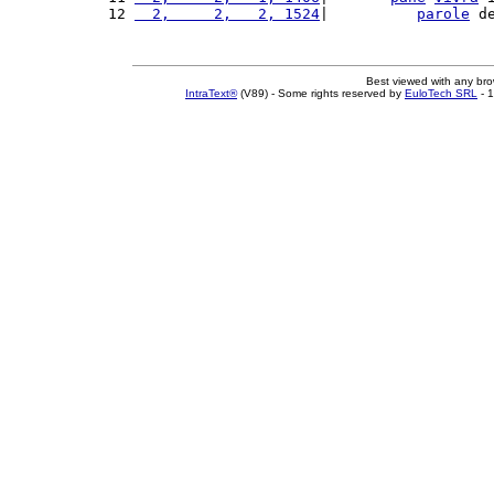
12 
  2,     2,   2, 1524
|          
parole
 d
Best viewed with any br
IntraText®
(V89) - Some rights reserved by
EuloTech SRL
- 1