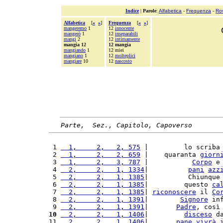
Indice
|
Parole
:
Alfabetica
-
Frequenza
-
Ro
Alfabetica
[
«
»
]
Frequenza
[
«
»
]
mangeremo
1
12
innocente
mangerò
1
12
inseparabili
mangi
2
12
intimamente
mangia 12
12 mangia
mangiando
1
12 miei
mangiano
1
12
molteplici
mangiare
10
12
nascosto
Parte,  Sez., Capitolo, Capoverso
 1 
  1,     2,   2, 575
 |         lo scriba
 2 
  1,     2,   2, 659
 |    quaranta 
giorn
 3 
  1,     2,   3, 787
 |           
Corpo
 e
 4 
  2,     2,   1, 1334
|          
pani
azz
 5 
  2,     2,   1, 1385
|          Chiunque
 6 
  2,     2,   1, 1385
|         questo 
ca
 7 
  2,     2,   1, 1385
| 
riconoscere
 il 
Co
 8 
  2,     2,   1, 1391
|        
Signore
 in
 9 
  2,     2,   1, 1391
|       
Padre
, così
10
  2,     2,   1, 1406
|         
disceso
 d
11 
  2,     2,   1, 1406
|       
pane
vivrà
 