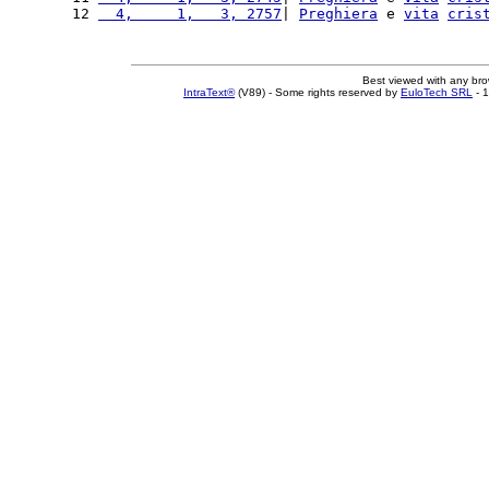
12 
  4,     1,   3, 2757
| 
Preghiera
 e 
vita
cris
Best viewed with any br
IntraText®
(V89) - Some rights reserved by
EuloTech SRL
- 1