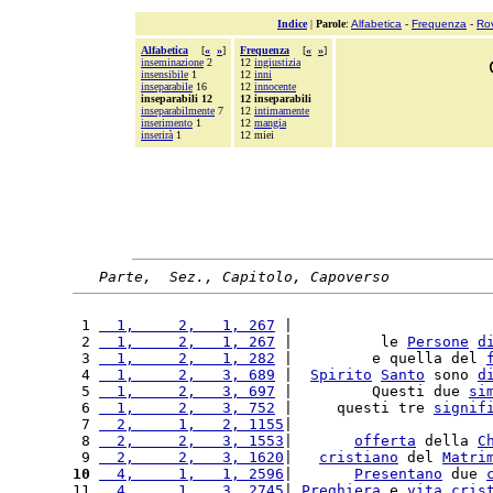
Indice
|
Parole
:
Alfabetica
-
Frequenza
-
Ro
Alfabetica
[
«
»
]
Frequenza
[
«
»
]
inseminazione
2
12
ingiustizia
insensibile
1
12
inni
inseparabile
16
12
innocente
inseparabili 12
12 inseparabili
inseparabilmente
7
12
intimamente
inserimento
1
12
mangia
inserirà
1
12 miei
Parte,  Sez., Capitolo, Capoverso
 1 
  1,     2,   1, 267
 |                      
 2 
  1,     2,   1, 267
 |          le 
Persone
d
 3 
  1,     2,   1, 282
 |         e quella del 
 4 
  1,     2,   3, 689
 |  
Spirito
Santo
 sono 
d
 5 
  1,     2,   3, 697
 |         Questi due 
si
 6 
  1,     2,   3, 752
 |     questi tre 
signif
 7 
  2,     1,   2, 1155
|                      
 8 
  2,     2,   3, 1553
|       
offerta
 della 
C
 9 
  2,     2,   3, 1620
|   
cristiano
 del 
Matri
10
  4,     1,   1, 2596
|       
Presentano
 due 
11 
  4,     1,   3, 2745
| 
Preghiera
 e 
vita
cris