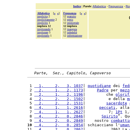
Indice
|
Parole
:
Alfabetica
-
Frequenza
-
Ro
Alfabetica
[
«
»
]
Frequenza
[
«
»
]
implicita
2
12
gratuito
implicitamente
2
12
greco
implicito
1
12
immortale
implora 12
12 implora
implorando
1
12
inaugura
implorare
5
12
infedeltà
implorarlo
1
12
informazione
Parte,  Sez., Capitolo, Capoverso
 1 
  1,     2,   3, 1037
| 
quotidiane
 dei 
fed
 2 
  2,     1,   2, 1173
|     
Padre
 per 
mezz
 3 
  2,     1,   2, 1196
|         che 
glorif
 4 
  2,     2,   2, 1502
|          e della 
m
 5 
  2,     2,   2, 1531
|         
sacerdote
 6 
  4,     1,   1, 2616
|      
peccati
, alla
 7 
  4,     1,   1, 2627
|          7; 
1Pt
 1,
 8 
  4,     2,   0, 2846
|       
Spirito
”. Qu
 9 
  4,     2,   0, 2849
|    nostro 
combatti
10
  4,     2,   0, 2854
| schiacciano l'
uman
11 
  4,     2,   0, 2862
|           2862 La 