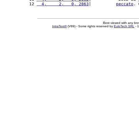
12 
  4,     2,   0, 2863
|          
peccato
. 
Best viewed with any br
IntraText®
(V89) - Some rights reserved by
EuloTech SRL
- 1