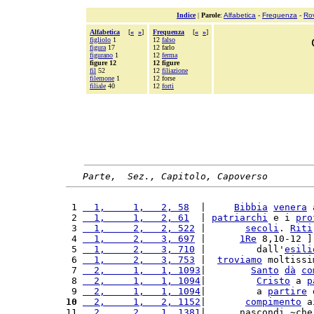
Indice
|
Parole
:
Alfabetica
-
Frequenza
-
Ro
Alfabetica
[
«
»
]
Frequenza
[
«
»
]
figliolo
1
12
falso
figura
17
12 farlo
figurano
1
12
ferma
figure 12
12 figure
fil
52
12
filiazione
filemone
1
12 forse
filiale
40
12
forti
Parte,  Sez., Capitolo, Capoverso
 1 
  1,     1,   2, 58
  |     
Bibbia
venera
 
 2 
  1,     1,   2, 61
  | 
patriarchi
 e i 
pro
 3 
  1,     2,   2, 522
 |       
secoli
. 
Riti
 4 
  1,     2,   3, 697
 |      
1Re
 8,10-12 ]
 5 
  1,     2,   3, 710
 |         dall'
esili
 6 
  1,     2,   3, 753
 |  
troviamo
 moltissi
 7 
  2,     1,   1, 1093
|        
Santo
dà
co
 8 
  2,     1,   1, 1094
|         
Cristo
 a 
p
 9 
  2,     1,   1, 1094
|         a 
partire
 
10
  2,     1,   2, 1152
|       
compimento
 a
11 
  2,     2,   1, 1381
|      nascondi,~che