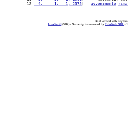
12 
  4,     1,   1, 2575
|   
avvenimento
rima
Best viewed with any br
IntraText®
(V89) - Some rights reserved by
EuloTech SRL
- 1