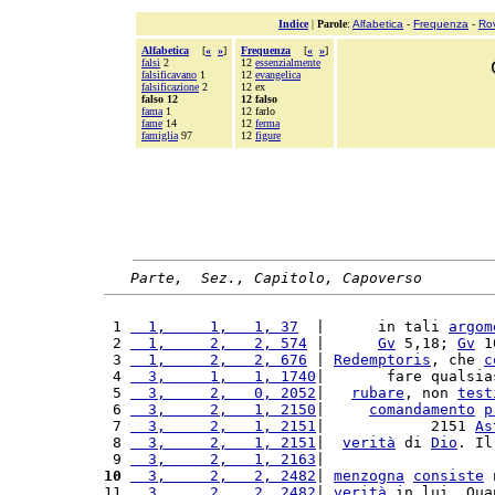
Indice
|
Parole
:
Alfabetica
-
Frequenza
-
Ro
Alfabetica
[
«
»
]
Frequenza
[
«
»
]
falsi
2
12
essenzialmente
falsificavano
1
12
evangelica
falsificazione
2
12 ex
falso 12
12 falso
fama
1
12 farlo
fame
14
12
ferma
famiglia
97
12
figure
Parte,  Sez., Capitolo, Capoverso
 1 
  1,     1,   1, 37
  |      in tali 
argom
 2 
  1,     2,   2, 574
 |      
Gv
 5,18; 
Gv
 1
 3 
  1,     2,   2, 676
 | 
Redemptoris
, che 
c
 4 
  3,     1,   1, 1740
|       fare qualsia
 5 
  3,     2,   0, 2052
|   
rubare
, non 
test
 6 
  3,     2,   1, 2150
|     
comandamento
p
 7 
  3,     2,   1, 2151
|            2151 
As
 8 
  3,     2,   1, 2151
|  
verità
 di 
Dio
. Il
 9 
  3,     2,   1, 2163
|                   
10
  3,     2,   2, 2482
| 
menzogna
consiste
 
11 
  3,     2,   2, 2482
| 
verità
 in lui. Qua