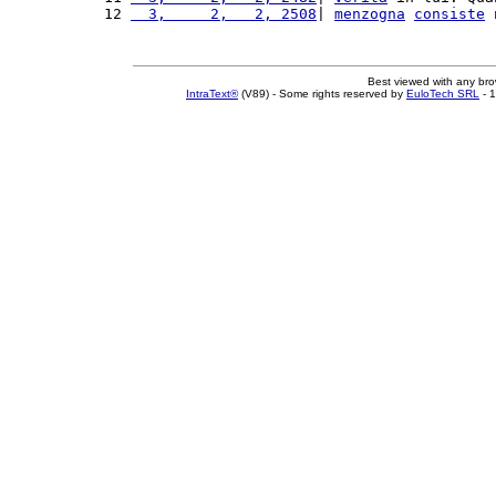
12 
  3,     2,   2, 2508
| 
menzogna
consiste
 
Best viewed with any br
IntraText®
(V89) - Some rights reserved by
EuloTech SRL
- 1